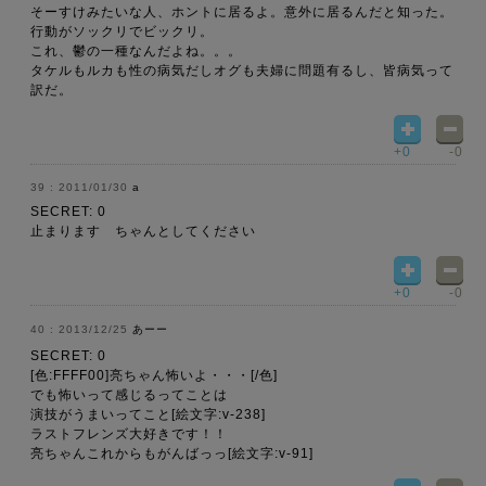
そーすけみたいな人、ホントに居るよ。意外に居るんだと知った。
行動がソックリでビックリ。
これ、鬱の一種なんだよね。。。
タケルもルカも性の病気だしオグも夫婦に問題有るし、皆病気って
訳だ。
+0
-0
2011/01/30
a
SECRET: 0
止まります ちゃんとしてください
+0
-0
2013/12/25
あーー
SECRET: 0
[色:FFFF00]亮ちゃん怖いよ・・・[/色]
でも怖いって感じるってことは
演技がうまいってこと[絵文字:v-238]
ラストフレンズ大好きです！！
亮ちゃんこれからもがんばっっ[絵文字:v-91]