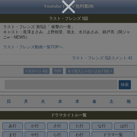
Youtubeドラマ無料動画
ラスト・フレンズ 5話
ラスト・フレンズ 第5話「 衝撃の一夜」
キャスト：長澤まさみ、上野樹里、瑛太、水川あさみ、錦戸亮（関ジャ
ニ∞・NEWS）
ラスト・フレンズ動画一覧TOPへ
ラスト・フレンズ 5話
コメント:
41
< ホカベン 4話
TOP
キミ犯人じゃないよね? 5話 >
日
月
火
水
木
金
土
他
ドラマタイトル一覧
あ行
か行
さ行
た行
な行
は行
ま行
や行
ら行
わ行
ドラマ一覧