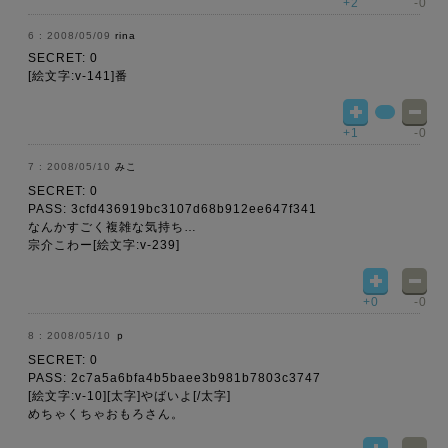
+2
-0
2008/05/09
rina
SECRET: 0
[絵文字:v-141]番
+1
-0
2008/05/10
みこ
SECRET: 0
PASS: 3cfd436919bc3107d68b912ee647f341
なんかすごく複雑な気持ち…
宗介こわー[絵文字:v-239]
+0
-0
2008/05/10
ｐ
SECRET: 0
PASS: 2c7a5a6bfa4b5baee3b981b7803c3747
[絵文字:v-10][太字]やばいよ[/太字]
めちゃくちゃおもろさん。