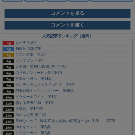
コメントを見る
コメントを書く
人気記事ランキング（週間）
コーチ 第6話
独眼竜 花嫁道中
ブスと野獣 第2話
タンブリング 4話
大追跡～警視庁SSBC強行犯係～
のだめカンタービレSP 第1夜
宮本から君へ 第11話
シンデレラはオンライン中！ 第8話
烈車戦隊トッキュウジャー 第46話
ドクターホワイト 第1話
恋する警護24時 第1話
永沢君 第100話
風のふく島 第11話
書けないッ!?～脚本家 吉丸圭佑の筋書きのない生活～ 第7話
ゆるキャン△ 第9話
ドクターカー 第2話