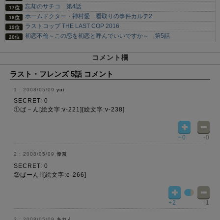
忘却のサチコ 第4話
ホームドクター・神村愛 看取りの事件カルテ2
ラストコップ THE LAST COP 2016
初恋不倫～この恋を初恋と呼んでいいですか～ 第5話
コメント欄
ラスト・フレンズ 5話 コメント
2008/05/09
yui
SECRET: 0
①ば－ん[絵文字:v-221][絵文字:v-238]
+0
-0
2008/05/09
優奈
SECRET: 0
②ばーん!![絵文字:e-266]
+2
-1
2008/05/09
あれん