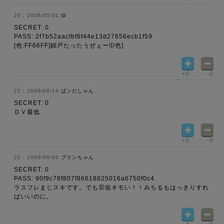
2008/05/31
ゆ
SECRET: 0
PASS: 2f7b52aacfbf6f44e13d27656ecb1f59
[色:FF66FF]錦戸たったうぜぇー![/色]
+0
-0
2008/06/14
ぱンだしゃん
SECRET: 0
ＤＶ最低
+0
-0
2008/06/30
プリンちゃん
SECRET: 0
PASS: 90f9c78f807f86618825016a6750f0c4
ラスフレまじスキです。でも宗佑キモい！！みちるもはっきりすれ
ばいいのに。