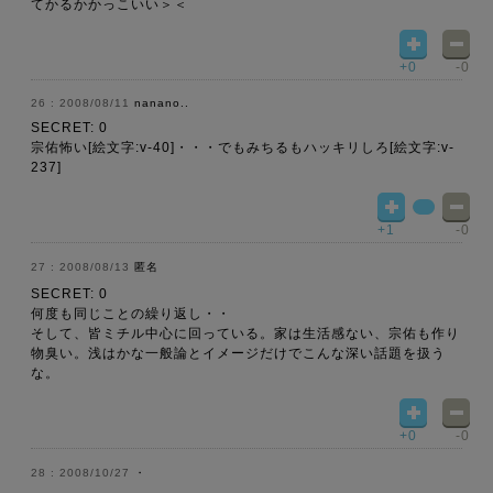
てかるかかっこいい＞＜
+0
-0
2008/08/11
nanano..
SECRET: 0
宗佑怖い[絵文字:v-40]・・・でもみちるもハッキリしろ[絵文字:v-
237]
+1
-0
2008/08/13
匿名
SECRET: 0
何度も同じことの繰り返し・・
そして、皆ミチル中心に回っている。家は生活感ない、宗佑も作り
物臭い。浅はかな一般論とイメージだけでこんな深い話題を扱う
な。
+0
-0
2008/10/27
・