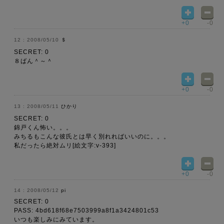
+0
-0
2008/05/10
＄
SECRET: 0
８ばん＾～＾
+0
-0
2008/05/11
ひかり
SECRET: 0
錦戸くん怖い。。。
みちるもこんな彼氏とは早く別れればいいのに。。。
私だったら絶対ムリ[絵文字:v-393]
+0
-0
2008/05/12
pi
SECRET: 0
PASS: 4bd618f68e7503999a8f1a3424801c53
いつも楽しみにみています。