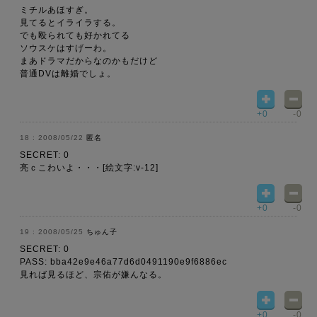
ミチルあほすぎ。
見てるとイライラする。
でも殴られても好かれてる
ソウスケはすげーわ。
まあドラマだからなのかもだけど
普通DVは離婚でしょ。
+0
-0
2008/05/22
匿名
SECRET: 0
亮ｃこわいよ・・・[絵文字:v-12]
+0
-0
2008/05/25
ちゅん子
SECRET: 0
PASS: bba42e9e46a77d6d0491190e9f6886ec
見れば見るほど、宗佑が嫌んなる。
+0
-0