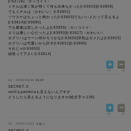
[i:63726]〈カッコイイ〉
ミチルは凄く気が弱くて何も出来なかった[i:63915][i:63909]
でもミチルは〈かわいい〉[i:63951]
ソウスケはちょっと怖かった[i:63903]でもいい人だって言えるよ
[i:63814][i:63890]
でも最後は悲しかったよ[i:63955]〈カッコイイ〉
エリは優しい心だったよ[i:63950][i:63927]〈かわいい〉
オグリハはウーン何やろうかな[i:63650]浮気はダメだよ[i:63915]
オグリハは可愛いから許す[i:63652][i:63900]
それじゃ[i:63650]
頑張って下さい[i:63814]
+0
-0
2009/09/30
3110
SECRET: 0
vechもpandoraも見えないんですが
どうしたら見えるようになりますか[絵文字:v-236]
+0
-0
2009/11/22
うはっ
SECRET: 0