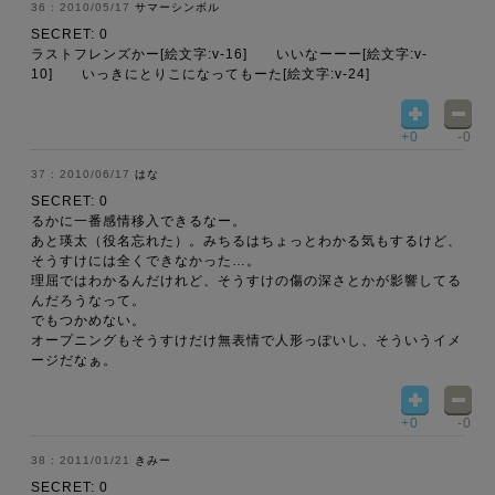
2010/05/17
サマーシンボル
SECRET: 0
ラストフレンズかー[絵文字:v-16] いいなーーー[絵文字:v-
10] いっきにとりこになってもーた[絵文字:v-24]
+0
-0
2010/06/17
はな
SECRET: 0
るかに一番感情移入できるなー。
あと瑛太（役名忘れた）。みちるはちょっとわかる気もするけど、
そうすけには全くできなかった…。
理屈ではわかるんだけれど、そうすけの傷の深さとかが影響してる
んだろうなって。
でもつかめない。
オープニングもそうすけだけ無表情で人形っぽいし、そういうイメ
ージだなぁ。
+0
-0
2011/01/21
きみー
SECRET: 0