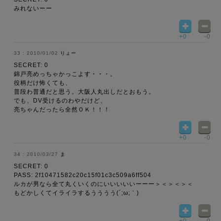
みれないーー
+0
-0
2010/01/02
りょー
SECRET: 0
錦戸亮めっちゃかっこよす・・・。
役柄だけ怖くても、
普段わ普通だと思う。大阪人丸出しだとおもう。
でも、DV受けるのわやだけど、
亮ちゃんだったら全然ＯＫ！！！
+0
-0
2010/03/27
ま
SECRET: 0
PASS: 2f10471582c20c15f01c3c509a6ff504
ルカが男なら全て丸くいくのにいいいいいーーー＞＜＞＜＞＜
もどかしくてイライラするうううう(´;ω;｀)