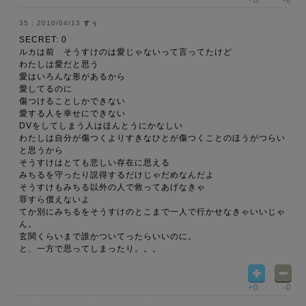
+0
-0
2010/04/13
すぅ
SECRET: 0
ルカは前 そうすけのは愛じゃないって言ってたけど
わたしは愛だと思う
愛はいろんな形があるから
愛してるのに
傷つけることしかできない
愛する人を幸せにできない
DVをしてしまう人はほんとうにかなしい
わたしは自分が傷つくよりすきなひとが傷つくことのほうがつらい
と思うから
そうすけはとても悲しい存在に思える
みちるを守ったり説得するだけじゃだめなんだよ
そうすけもみちる以外の人で救ってあげなきゃ
罪すら償えないよ
てか別にみちるをそうすけのとこまで一人で行かせなきゃいいじゃ
ん。
玄関くらいまで誰かついてったらいいのに。
と、一方で思ってしまったり。。。
+0
-0