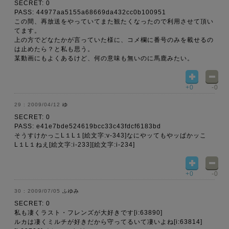
SECRET: 0
PASS: 44977aa5155a68669da432cc0b100951
この間、再放送をやっていてまた観たくなったので利用させて頂い
てます。
上の方でどなたかが言っていた様に、コメ欄に番号のみを載せるの
は止めたら？と私も思う。
某動画にもよくあるけど、何の意味も無いのに馬鹿みたい。
+0
-0
2009/04/12
ゆ
SECRET: 0
PASS: e41e7bde524619bcc33c43fdcf6183bd
そうすけかっこL１L１[絵文字:v-343]なにやッてもやッぱかッこ
L１L１ねえ[絵文字:i-233][絵文字:i-234]
+0
-0
2009/07/05
ふゆみ
SECRET: 0
私も凄くラスト・フレンズが大好きです[i:63890]
ルカは凄くミルチが好きだから守ってるいて凄いよね[i:63814]