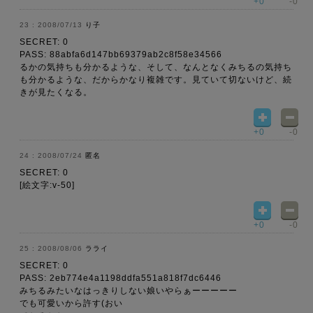
+0
-0
2008/07/13
り子
SECRET: 0
PASS: 88abfa6d147bb69379ab2c8f58e34566
るかの気持ちも分かるような、そして、なんとなくみちるの気持ち
も分かるような、だからかなり複雑です。見ていて切ないけど、続
きが見たくなる。
+0
-0
2008/07/24
匿名
SECRET: 0
[絵文字:v-50]
+0
-0
2008/08/06
ラライ
SECRET: 0
PASS: 2eb774e4a1198ddfa551a818f7dc6446
みちるみたいなはっきりしない娘いやらぁーーーーー
でも可愛いから許す(おい