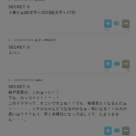
SECRET: 0
３番だぁ[絵文字:i-101][絵文字:i-175]
+1
-1
2008/05/09
みさっ#0410
SECRET: 0
２バン
+1
-0
2008/05/09
rabu
SECRET: 0
錦戸亮君が、こわぁ～い！！
でも、カッコイイ！！＾－＾
このドラマって、すごいですよね！！でも、毎週見たくなるんだぁ
～・・・・。ミチルちゃんどうなるのかなぁ～気になる！！ルカの
思いは？？？もう、早く木曜日になってほしくて、たまりませ
ん・・・。