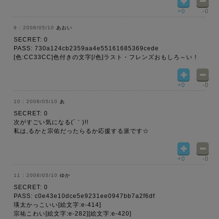
+0
-0
2008/05/10
あおい
SECRET: 0
PASS: 730a124cb2359aa4e55161685369cede
[色:CC33CC]色付きの文字[/色]ラスト・フレンズおもしろ～い！
+0
-0
2008/05/10
あ
SECRET: 0
次がすごい気になる(´｀)!!
私は,るかと宗佑だったらるか応援する派です☆
+0
-0
2008/05/10
ゆか
SECRET: 0
PASS: c0e43e10dce5e9231ee0947bb7a2f6df
瑛太かっこいい[絵文字:e-414]
宗祐こわい[絵文字:e-282][絵文字:e-420]