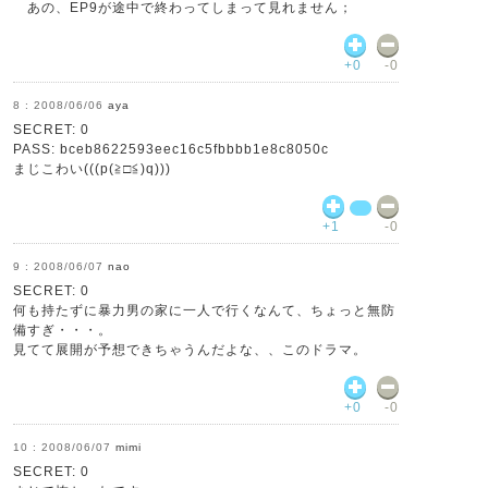
あの、EP9が途中で終わってしまって見れません；
+0
-0
2008/06/06
aya
SECRET: 0
PASS: bceb8622593eec16c5fbbbb1e8c8050c
まじこわい(((p(≧□≦)q)))
+1
-0
2008/06/07
nao
SECRET: 0
何も持たずに暴力男の家に一人で行くなんて、ちょっと無防
備すぎ・・・。
見てて展開が予想できちゃうんだよな、、このドラマ。
+0
-0
2008/06/07
mimi
SECRET: 0