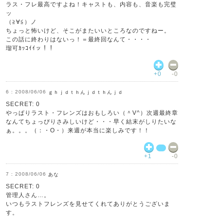
ラス・フレ最高ですよね！キャストも、内容も、音楽も完璧
ッ
（≧∀≦）ノ
ちょっと怖いけど、そこがまたいいところなのですねー。
この話に終わりはないっ！＝最終回なんて・・・・
瑠可ｶｯｺｲｲッ！！
+0
-0
2008/06/06
ｇｈｊｄｔｈんｊｄｔｈんｊｄ
SECRET: 0
やっぱりラスト・フレンズはおもしろい（＾V^）次週最終章
なんてちょっぴりさみしいけど・・・早く結末がしりたいな
ぁ。。。（：・O・）来週が本当に楽しみです！！
+1
-0
2008/06/06
あな
SECRET: 0
管理人さん…。
いつもラストフレンズを見せてくれてありがとうございま
す。