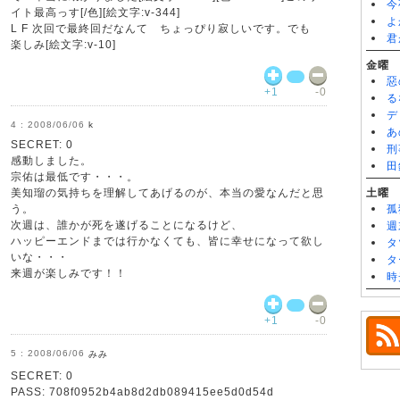
今
イト最高っす[/色][絵文字:v-344]
よ
L F 次回で最終回だなんて ちょっぴり寂しいです。でも
君
楽しみ[絵文字:v-10]
金曜
惡
+1
-0
る
デ
2008/06/06
k
あ
SECRET: 0
刑
感動しました。
田
宗佑は最低です・・・。
美知瑠の気持ちを理解してあげるのが、本当の愛なんだと思
土曜
う。
孤
次週は、誰かが死を遂げることになるけど、
週
ハッピーエンドまでは行かなくても、皆に幸せになって欲し
タ
いな・・・
タ
来週が楽しみです！！
時
+1
-0
2008/06/06
みみ
SECRET: 0
PASS: 708f0952b4ab8d2db089415ee5d0d54d