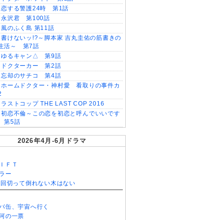
恋する警護24時 第1話
永沢君 第100話
風のふく島 第11話
書けないッ!?～脚本家 吉丸圭佑の筋書きの
生活～ 第7話
ゆるキャン△ 第9話
ドクターカー 第2話
忘却のサチコ 第4話
ホームドクター・神村愛 看取りの事件カ
2
ラストコップ THE LAST COP 2016
初恋不倫～この恋を初恋と呼んでいいです
 第5話
2026年4月-6月ドラマ
ＩＦＴ
ラー
0回切って倒れない木はない
バ缶、宇宙へ行く
河の一票