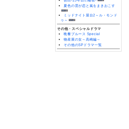
告白-25年目の秘密-
夏色の雲が恋と嵐をまきおこす
ミッドナイト屋台2～ル・モンド
ゥ～
その他・スペシャルドラマ
晩餐ブルース Special
物産展の女～高崎編～
その他のSPドラマ一覧