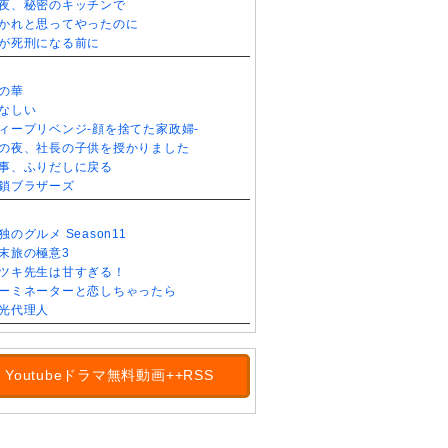
夜、秘密のキッチンで
かれと思ってやったのに
が死刑になる前に
の華
なしい
ィープリベンジ-顔を捨てた家政婦-
の夜、社長の子供を授かりました
事、ふりだしに戻る
鎖ブラザーズ
独のグルメ Season11
末旅の極意3
ツキ先生は甘すぎる！
ーミネーターと恋しちゃったら
光代理人
Youtubeドラマ無料動画++RSS