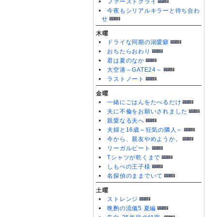
ファーストクライ
今夜もシリアルキラーと待ち合わ
せ
木曜
ドライな同期の溺愛癖
おちたらおわり
君は夏のなか
大空港～GATE24～
ラストノート
金曜
一緒にごはんをたべるだけ
夫に不倫をお願いされました
親愛なる夫へ
夫婦と16歳～狂気の隣人～
今から、親友やめようか。
リーガルビート
Tシャツが乾くまで
しもべの王子様
名探偵のままでいて
土曜
ストレンジ
晩酌の流儀5 夏編