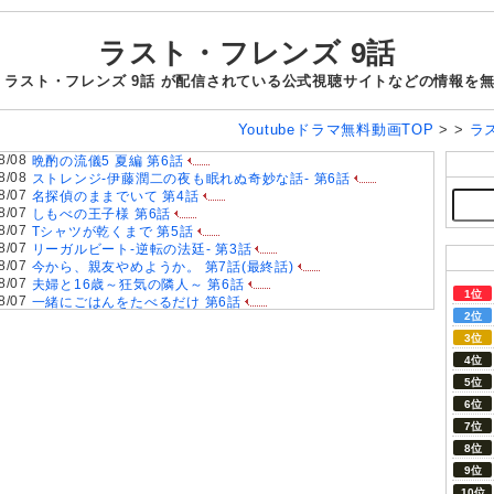
ラスト・フレンズ 9話
 ラスト・フレンズ 9話 が配信されている公式視聴サイトなどの情報を
Youtubeドラマ無料動画TOP
> >
ラ
8/08
晩酌の流儀5 夏編 第6話
8/08
ストレンジ-伊藤潤二の夜も眠れぬ奇妙な話- 第6話
8/07
名探偵のままでいて 第4話
8/07
しもべの王子様 第6話
8/07
Tシャツが乾くまで 第5話
8/07
リーガルビート-逆転の法廷- 第3話
8/07
今から、親友やめようか。 第7話(最終話)
8/07
夫婦と16歳～狂気の隣人～ 第6話
8/07
一緒にごはんをたべるだけ 第6話
8/07
親愛なる夫へ〜完璧な妻の嘘〜 第6話
8/07
夫に不倫をお願いされました 第5話
8/06
ラストノート 第5話
8/06
大空港～GATE24～ 第3話
8/06
君は夏のなか 第6話
8/06
おちたらおわり 第6話
8/06
ドライな同期の溺愛癖 第5話
8/05
今夜もシリアルキラーと待ち合わせ 第6話
8/05
ファーストクライ 母子救命救急班 第5話
8/05
Tokyo middle 30 第3話