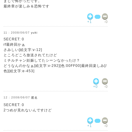
まじで怖かったです。
最終章が楽しみ＆恐怖です
+1
-0
2008/06/07
yuki
SECRET: 0
rf最終回かぁ
さみしい[絵文字:v-12]
ところどころ放送されてたけど
ミチルチャン妊娠してたシーンなかったけ？
どうなんのかなぁ[絵文字:v-292][色:00FF00]最終回楽しみ[/
色][絵文字:e-453]
+0
-0
2008/06/07
匿名
SECRET: 0
2つめが見れないんですけど
+1
-0