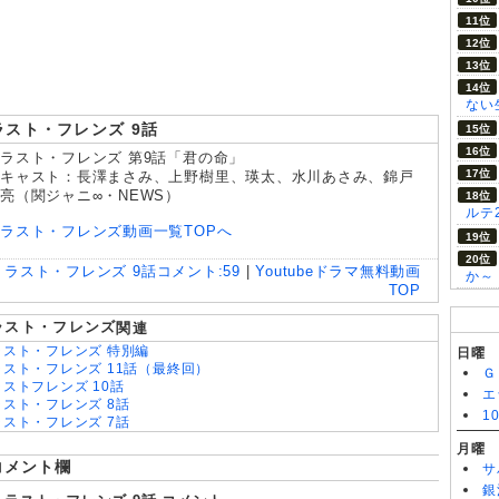
8/05
大追跡～警視庁SSBC強行犯係～Season2 第3話
ない
ラスト・フレンズ 9話
ラスト・フレンズ 第9話「君の命」
キャスト：長澤まさみ、上野樹里、瑛太、水川あさみ、錦戸
亮（関ジャニ∞・NEWS）
ルテ
ラスト・フレンズ動画一覧TOPへ
ラスト・フレンズ 9話
コメント:
59
|
Youtubeドラマ無料動画
か～
TOP
ラスト・フレンズ
関連
ラスト・フレンズ 特別編
日曜
ラスト・フレンズ 11話（最終回）
Ｇ
ラストフレンズ 10話
エ
ラスト・フレンズ 8話
1
ラスト・フレンズ 7話
ラスト・フレンズ 6話
月曜
ラスト・フレンズ 5話
コメント欄
サ
ラスト・フレンズ 4話
銀
ラスト・フレンズ 3話