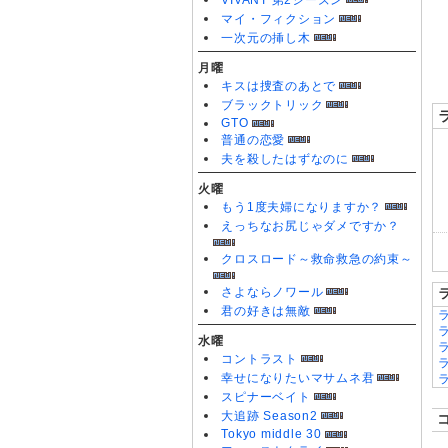
VIVANT 第2シーズン
0
マイ・フィクション
一次元の挿し木
月曜
キスは捜査のあとで
ブラックトリック
GTO
普通の恋愛
夫を殺したはずなのに
火曜
もう1度夫婦になりますか？
えっちなお尻じゃダメですか？
クロスロード～救命救急の約束～
さよならノワール
君の好きは無敵
水曜
コントラスト
幸せになりたいマサムネ君
スピナーベイト
大追跡 Season2
Tokyo middle 30