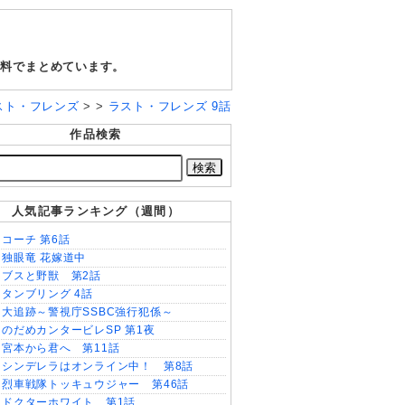
無料でまとめています。
スト・フレンズ
> >
ラスト・フレンズ 9話
作品検索
人気記事ランキング（週間）
コーチ 第6話
独眼竜 花嫁道中
ブスと野獣 第2話
タンブリング 4話
大追跡～警視庁SSBC強行犯係～
のだめカンタービレSP 第1夜
宮本から君へ 第11話
シンデレラはオンライン中！ 第8話
烈車戦隊トッキュウジャー 第46話
ドクターホワイト 第1話