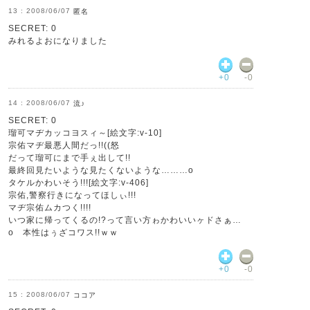
2008/06/07
匿名
SECRET: 0
みれるよおになりました
+0
-0
2008/06/07
流♪
SECRET: 0
瑠可マヂカッコヨスィ～[絵文字:v-10]
宗佑マヂ最悪人間だっ!!((怒
だって瑠可にまで手ぇ出して!!
最終回見たいような見たくないような………o
タケルかわいそう!!![絵文字:v-406]
宗佑,警察行きになってほしぃ!!!
マヂ宗佑ムカつく!!!!
いつ家に帰ってくるの!?って言い方ゎかわいいヶドさぁ…
o 本性はぅざコワス!!ｗｗ
+0
-0
2008/06/07
ココア