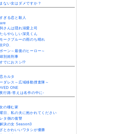
まない女はダメですか？
すぎる恋と殺人
are
飼さんは隠れ溺愛上司
たらやらしい深見くん
モークブルーの雨のち晴れ
京P.D.
ボーン～最後のヒーロー～
婦別姓刑事
すでにおスシ!?
恋カルタ
ーダレス～広域移動捜査隊～
OVED ONE
夜行路-答えは名作の中に-
女の棲む家
曜日、私の夫に抱かれてください
レタ側の復讐
解決の女 Season3
ざとかわいいワタシが優勝