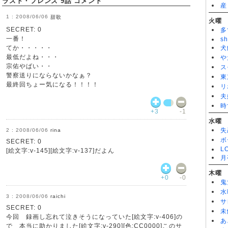
ラスト・フレンズ 9話 コメント
産
ラスト・フレンズ 2話
ラスト・フレンズ
2008/06/06
甜歌
火曜
ラスト・フレンズ 1話
SECRET: 0
多
一番！
sh
てか・・・・・
犬
最低だよね・・・
や
宗佑やばい・・
ス
警察送りにならないかなぁ？
東
最終回ちょー気になる！！！！
リ
夫
時
+3
-1
水曜
失
2008/06/06
rina
ボ
SECRET: 0
L
[絵文字:v-145][絵文字:v-137]だよん
月
木曜
+0
-0
鬼
水
2008/06/06
raichi
サ
SECRET: 0
未
今回 録画し忘れて泣きそうになっていた[絵文字:v-406]の
あ
で 本当に助かりました[絵文字:v-290][色:CC0000]このサ