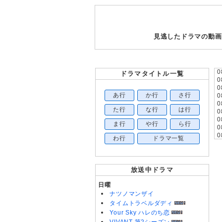
見逃したドラマの動画
0
ドラマタイトル一覧
0
0
あ行
か行
さ行
0
0
た行
な行
は行
0
0
ま行
や行
ら行
0
0
わ行
ドラマ一覧
0
0
0
0
放送中ドラマ
0
0
日曜
0
ナツノマンザイ
0
タイムトラベルダディ
0
Your Sky ハレのち恋
0