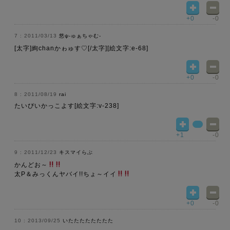
+0
-0
2011/03/13
悠ψ-ゅぁちゃむ-
[太字]絢chanかゎゅす♡[/太字][絵文字:e-68]
+0
-0
2011/08/19
rai
たいぴいかっこよす[絵文字:v-238]
+1
-0
2011/12/23
キスマイらぶ
かんどお～
太P＆みっくんヤバイ!!ちょ～イイ
+0
-0
2013/09/25
いたたたたたたたた