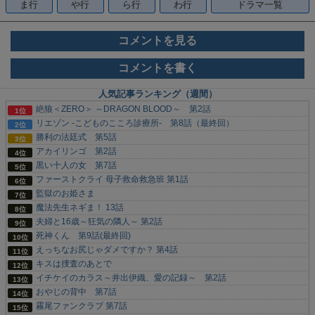
ま行
や行
ら行
わ行
ドラマ一覧
コメントを見る
コメントを書く
人気記事ランキング（週間）
絶狼＜ZERO＞ ～DRAGON BLOOD～ 第2話
リエゾン -こどものこころ診療所- 第8話（最終回）
勝利の法廷式 第5話
アカイリンゴ 第2話
黒い十人の女 第7話
ファーストクライ 母子救命救急班 第1話
監獄のお姫さま
魔法先生ネギま！ 13話
夫婦と16歳～狂気の隣人～ 第2話
死神くん 第9話(最終回)
えっちなお尻じゃダメですか？ 第4話
キスは捜査のあとで
イチケイのカラス～井出伊織、愛の記録～ 第2話
おやじの背中 第7話
霧尾ファンクラブ 第7話