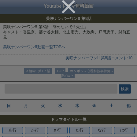
Youtubeドラマ無料動画
美咲ナンバーワン!! 第8話
美咲ナンバーワン!! 第8話「辞めないで!! 先生」
キャスト：香里奈、藤ケ谷太輔、北山宏光、大政絢、戸田恵子、財前直
見
美咲ナンバーワン!!動画一覧TOPへ
美咲ナンバーワン!! 第8話
コメント:
10
< 相棒9 第1７話
TOP
ホンボシ～心理特捜事件簿～
第7話 >
日
月
火
水
木
金
土
他
ドラマタイトル一覧
あ行
か行
さ行
た行
な行
は行