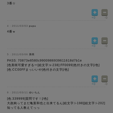
3番☆
+0
-0
2011/03/03
pupu
4番ｗ
+0
-0
2011/03/06
美咲
PASS: 70873e8580c9900986939611618d7b1e
[色美咲可愛すぎるー[絵文字:v-238]:FF0099]色付きの文字[/色]
[色:CC00FFまっいいや]色付きの文字[/色]
+0
-0
2011/03/11
ゆいちん
[色:339999]質問です！[/色]
大政絢ってまだ亀梨和也と出来てるん[絵文字:i-198][絵文字:i-202]
知ってる人教えてっっ