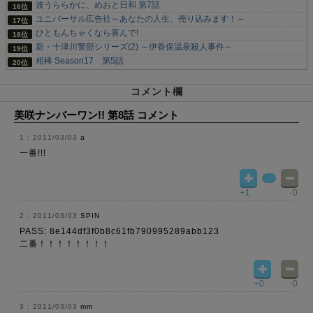
波うららかに、めおと日和 第7話
ユニバーサル広告社～あなたの人生、売り込みます！～
ひともんちゃくなら喜んで!
新・十津川警部シリーズ(2) ～伊香保温泉殺人事件～
相棒 Season17 第5話
コメント欄
美咲ナンバーワン!! 第8話 コメント
2011/03/03
a
一番!!!
+1
-0
2011/03/03
SPIN
PASS: 8e144df3f0b8c61fb790995289abb123
二番！！！！！！！！
+0
-0
2011/03/03
mm