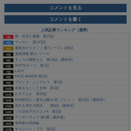
コメントを見る
コメントを書く
人気記事ランキング（週間）
新・牡丹と薔薇 第25話
マッサン 第143話
家政夫のミタゾノ 第7シーズン 第6話
遺留捜査 第3シリーズ
きょうの猫村さん 第24話（最終回）
SUITS/スーツ 第7話
LADY
FACE MAKER 第2話
プロミス・シンデレラ 第7話
名前をなくした女神 第3話
わろてんか 第39話
社内処刑人～彼女は敵を消していく～ 第10話（最終回）
先生を消す方程式。 第8話（最終回）
ソロ活女子のススメ4 第2話
アンダーウェア 第4週（最終週）
華和家の四姉妹
サイレント・プア 第1話