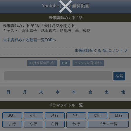
Youtubeドラマ無料動画
未来講師めぐる 4話
未来講師めぐる 第4話「愛は時空を超える」
キャスト：深田恭子、武田真治、勝地涼、黒川智花
未来講師めぐる動画一覧TOPへ
未来講師めぐる 4話
コメント:
0
< 4姉妹探偵団 3話
TOP
エジソンの母 4話 >
日
月
火
水
木
金
土
他
ドラマタイトル一覧
あ行
か行
さ行
た行
な行
は行
ま行
や行
ら行
わ行
ドラマ一覧