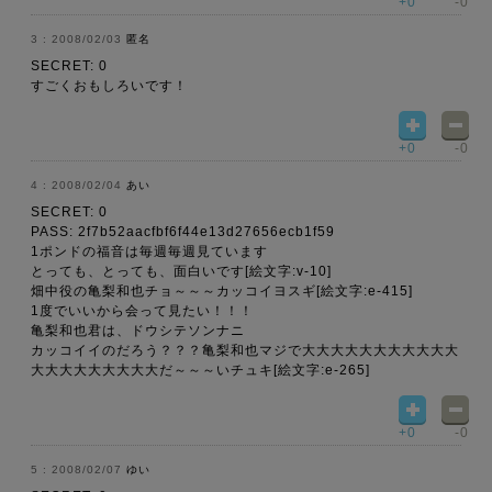
+0
-0
2008/02/03
匿名
SECRET: 0
すごくおもしろいです！
+0
-0
2008/02/04
あい
SECRET: 0
PASS: 2f7b52aacfbf6f44e13d27656ecb1f59
1ポンドの福音は毎週毎週見ています
とっても、とっても、面白いです[絵文字:v-10]
畑中役の亀梨和也チョ～～～カッコイヨスギ[絵文字:e-415]
1度でいいから会って見たい！！！
亀梨和也君は、ドウシテソンナニ
カッコイイのだろう？？？亀梨和也マジで大大大大大大大大大大大
大大大大大大大大大だ～～～いチュキ[絵文字:e-265]
+0
-0
2008/02/07
ゆい