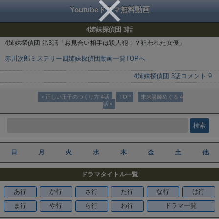
Youtubeドラマ無料動画
4姉妹探偵団 3話
4姉妹探偵団 第3話「お見合い相手は殺人犯！？狙われた女優」
赤川次郎ミステリー四姉妹探偵団動画一覧TOPへ
4姉妹探偵団 3話
コメント:
9
< 正しい王子のつくり方 4話
TOP
未来講師めぐる 4
話 >
日
月
火
水
木
金
土
他
ドラマタイトル一覧
あ行
か行
さ行
た行
な行
は行
ま行
や行
ら行
わ行
ドラマ一覧