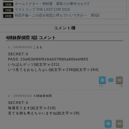
ホームドクター・神村愛 看取りの事件カルテ2
ラストコップ THE LAST COP 2016
初恋不倫～この恋を初恋と呼んでいいですか～ 第5話
コメント欄
4姉妹探偵団 3話 コメント
2008/02/03
こもも
SECRET: 0
PASS: 23af03bf66f916dd37f980a80bebf855
いちばんゲッツ[絵文字:v-221]
いつ見てもおもしろぉい[絵文字:v-238][絵文字:i-264]
+1
-0
2008/02/03
４姉妹探偵団
SECRET: 0
毎週見てます[絵文字:v-218]
見てる側も考えちゃいますね[絵文字:v-28]