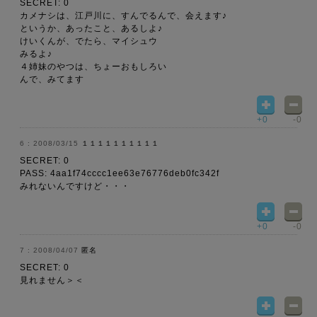
SECRET: 0
カメナシは、江戸川に、すんでるんで、会えます♪
というか、あったこと、あるしよ♪
けいくんが、でたら、マイシュウ
みるよ♪
４姉妹のやつは、ちょーおもしろい
んで、みてます
+0
-0
2008/03/15
１１１１１１１１１１
SECRET: 0
PASS: 4aa1f74cccc1ee63e76776deb0fc342f
みれないんですけど・・・
+0
-0
2008/04/07
匿名
SECRET: 0
見れません＞＜