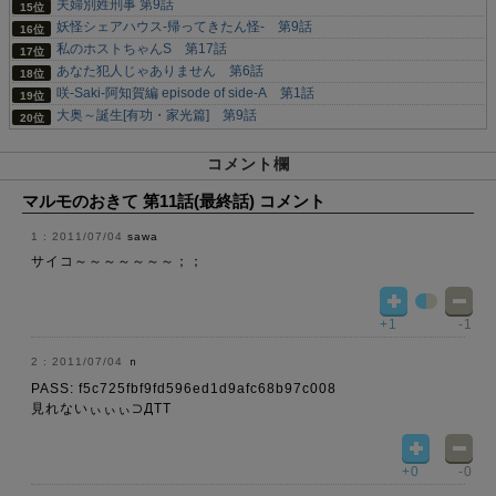
夫婦別姓刑事 第9話
妖怪シェアハウス-帰ってきたん怪- 第9話
私のホストちゃんS 第17話
あなた犯人じゃありません 第6話
咲-Saki-阿知賀編 episode of side-A 第1話
大奥～誕生[有功・家光篇] 第9話
コメント欄
マルモのおきて 第11話(最終話) コメント
2011/07/04
sawa
サイコ～～～～～～～；；
+1
-1
2011/07/04
ｎ
PASS: f5c725fbf9fd596ed1d9afc68b97c008
見れないぃぃぃ⊃ДTT
+0
-0