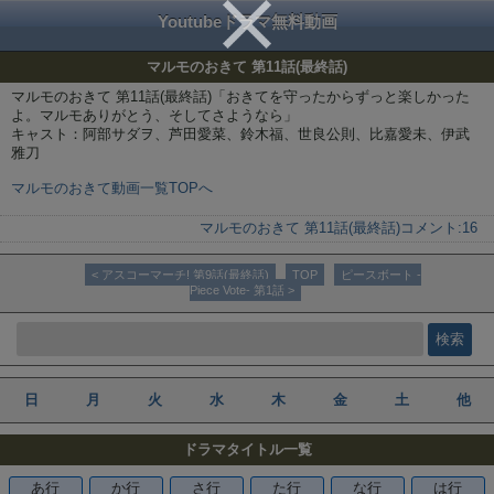
Youtubeドラマ無料動画
マルモのおきて 第11話(最終話)
マルモのおきて 第11話(最終話)「おきてを守ったからずっと楽しかった
よ。マルモありがとう、そしてさようなら」
キャスト：阿部サダヲ、芦田愛菜、鈴木福、世良公則、比嘉愛未、伊武
雅刀
マルモのおきて動画一覧TOPへ
マルモのおきて 第11話(最終話)
コメント:
16
< アスコーマーチ! 第9話(最終話)
TOP
ピースボート -
Piece Vote- 第1話 >
日
月
火
水
木
金
土
他
ドラマタイトル一覧
あ行
か行
さ行
た行
な行
は行