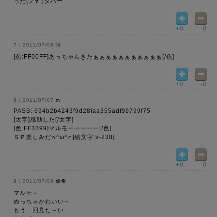
った(ノ∀`)タハー
+0
-0
2011/07/06
唯
[色:FF00FF]あっちゃんきたぁぁぁぁぁぁぁぁぁぁぁ[/色]
+0
-0
2011/07/07
m
PASS: 694b2b4243f9d28faa355adf99799f75
[太字]感動した[/太字]
[色:FF3399]マルモーーーーー[/色]
ＳＰ楽しみだ∩^ω^∩[絵文字:v-238]
+0
-0
2011/07/08
優希
マルモ～
めっちゃかわいい～
もう一回見た～い