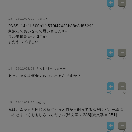
+0
-0
2011/07/29
しょこら
PASS: 14e1b600b1fd579f47433b88e8d85291
家族って良いなって思いました!!☆
マルモ最高☆(p´Д｀q)
またやってほしい～
+0
-0
2011/08/08
ＡＫＢ48っちょーー
あっちゃんは何分くらいに出るんですか？
+0
-0
2011/08/20
わかめ
私は、ムックと同じ犬種ず～っと前から飼ってるんだけど、一緒に
いるとすごくおもしろいんだよ～[絵文字:v-286][絵文字:v-351]
+0
-0