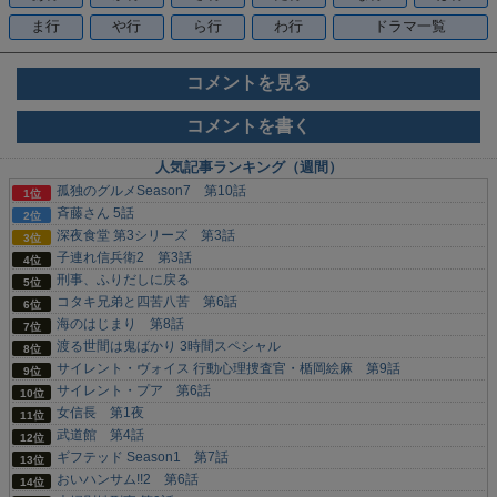
ま行
や行
ら行
わ行
ドラマ一覧
コメントを見る
コメントを書く
人気記事ランキング（週間）
孤独のグルメSeason7 第10話
斉藤さん 5話
深夜食堂 第3シリーズ 第3話
子連れ信兵衛2 第3話
刑事、ふりだしに戻る
コタキ兄弟と四苦八苦 第6話
海のはじまり 第8話
渡る世間は鬼ばかり 3時間スペシャル
サイレント・ヴォイス 行動心理捜査官・楯岡絵麻 第9話
サイレント・プア 第6話
女信長 第1夜
武道館 第4話
ギフテッド Season1 第7話
おいハンサム!!2 第6話