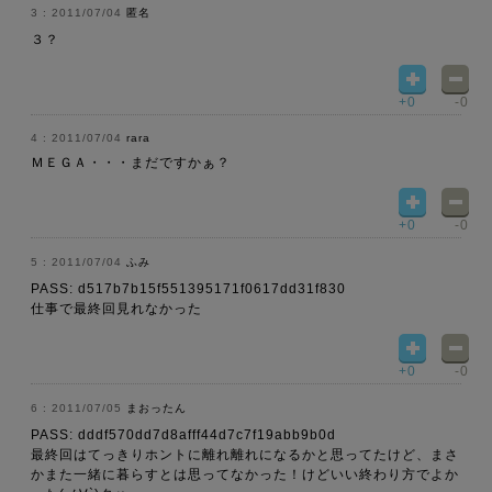
2011/07/04
匿名
３？
+0
-0
2011/07/04
rara
ＭＥＧＡ・・・まだですかぁ？
+0
-0
2011/07/04
ふみ
PASS: d517b7b15f551395171f0617dd31f830
仕事で最終回見れなかった
+0
-0
2011/07/05
まおったん
PASS: dddf570dd7d8afff44d7c7f19abb9b0d
最終回はてっきりホントに離れ離れになるかと思ってたけど、まさ
かまた一緒に暮らすとは思ってなかった！けどいい終わり方でよか