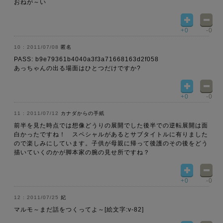
おねが～い
+0
-0
2011/07/08
匿名
PASS: b9e79361b4040a3f3a71668163d2f058
あっちゃんの出る場面はひとつだけですか?
+0
-0
2011/07/12
カナダからの手紙
前半を見た時点では想像どうりの展開でした後半での逆転展開は面
白かったですね！ スペシャルがあるとサブタイトルに有りました
ので楽しみにしています。子供が母親に帰って後護のその後をどう
描いていくのかが脚本家の腕の見せ所ですね？
+0
-0
2011/07/25
妃
マルモ～まだ話をつくってよ～[絵文字:v-82]