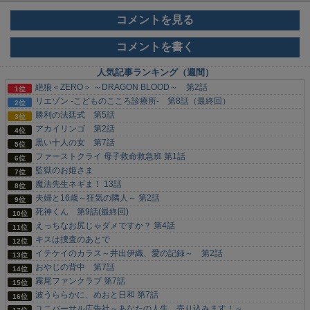
コメントを見る
コメントを書く
人気記事ランキング（週間）
絶狼＜ZERO＞ ～DRAGON BLOOD～ 第2話
リエゾン -こどものこころ診療所- 第8話（最終回）
勝利の法廷式 第5話
アカイリンゴ 第2話
黒い十人の女 第7話
ファーストクライ 母子救命救急班 第1話
監獄のお姫さま
魔法先生ネギま！ 13話
夫婦と16歳～狂気の隣人～ 第2話
死神くん 第9話(最終回)
えっちなお尻じゃダメですか？ 第4話
キスは捜査のあとで
イチケイのカラス～井出伊織、愛の記録～ 第2話
おやじの背中 第7話
霧尾ファンクラブ 第7話
波うららかに、めおと日和 第7話
ユニバーサル広告社～あなたの人生、売り込みます！～