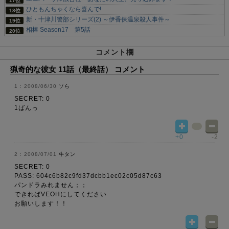
ひともんちゃくなら喜んで!
新・十津川警部シリーズ(2) ～伊香保温泉殺人事件～
相棒 Season17 第5話
コメント欄
猟奇的な彼女 11話（最終話） コメント
2008/06/30
ソら
SECRET: 0
1ばんっ
+0
-2
2008/07/01
牛タン
SECRET: 0
PASS: 604c6b82c9fd37dcbb1ec02c05d87c63
パンドラみれません；；
できればVEOHにしてください
お願いします！！