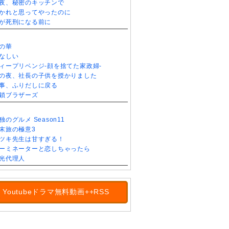
夜、秘密のキッチンで
かれと思ってやったのに
が死刑になる前に
の華
なしい
ィープリベンジ-顔を捨てた家政婦-
の夜、社長の子供を授かりました
事、ふりだしに戻る
鎖ブラザーズ
独のグルメ Season11
末旅の極意3
ツキ先生は甘すぎる！
ーミネーターと恋しちゃったら
光代理人
Youtubeドラマ無料動画++RSS