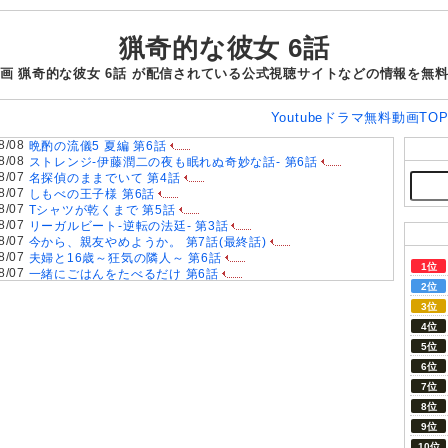
猟奇的な彼女 6話
画 猟奇的な彼女 6話 が配信されている公式視聴サイトなどの情報を無
Youtubeドラマ無料動画TO
8/08
晩酌の流儀5 夏編 第6話
8/08
ストレンジ-伊藤潤二の夜も眠れぬ奇妙な話- 第6話
8/07
名探偵のままでいて 第4話
8/07
しもべの王子様 第6話
8/07
Tシャツが乾くまで 第5話
8/07
リーガルビート-逆転の法廷- 第3話
8/07
今から、親友やめようか。 第7話(最終話)
8/07
夫婦と16歳～狂気の隣人～ 第6話
8/07
一緒にごはんをたべるだけ 第6話
8/07
親愛なる夫へ〜完璧な妻の嘘〜 第6話
8/07
夫に不倫をお願いされました 第5話
8/06
ラストノート 第5話
8/06
大空港～GATE24～ 第3話
8/06
君は夏のなか 第6話
8/06
おちたらおわり 第6話
8/06
ドライな同期の溺愛癖 第5話
8/05
今夜もシリアルキラーと待ち合わせ 第6話
8/05
ファーストクライ 母子救命救急班 第5話
8/05
Tokyo middle 30 第3話