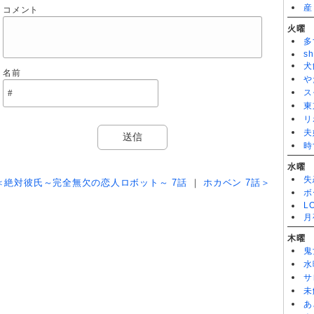
産
コメント
猟奇的な彼女 1話
火曜
多
sh
犬
名前
や
ス
東
リ
夫
時
水曜
失
＜絶対彼氏～完全無欠の恋人ロボット～ 7話
｜
ホカベン 7話＞
ボ
L
月
木曜
鬼
水
サ
未
あ