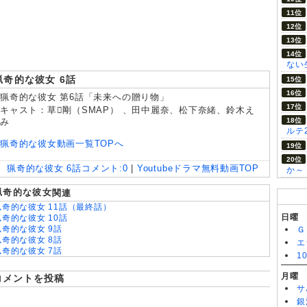
8/05
大追跡～警視庁SSBC強行犯係～Season2 第3話
ない
猟奇的な彼女 6話
猟奇的な彼女 第6話「未来への贈り物」
キャスト：草剛（SMAP） 、田中麗奈、松下奈緒、鈴木え
み
ルテ
猟奇的な彼女動画一覧TOPへ
猟奇的な彼女 6話
コメント:
0
|
Youtubeドラマ無料動画TOP
か～
猟奇的な彼女
関連
猟奇的な彼女 11話（最終話）
日曜
猟奇的な彼女 10話
猟奇的な彼女 9話
Ｇ
猟奇的な彼女 8話
エ
猟奇的な彼女 7話
1
猟奇的な彼女 5話
猟奇的な彼女 4話
月曜
コメントを投稿
猟奇的な彼女 3話
サ
猟奇的な彼女 2話
銀
猟奇的な彼女