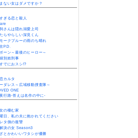
まない女はダメですか？
すぎる恋と殺人
are
飼さんは隠れ溺愛上司
たらやらしい深見くん
モークブルーの雨のち晴れ
京P.D.
ボーン～最後のヒーロー～
婦別姓刑事
すでにおスシ!?
恋カルタ
ーダレス～広域移動捜査隊～
OVED ONE
夜行路-答えは名作の中に-
女の棲む家
曜日、私の夫に抱かれてください
レタ側の復讐
解決の女 Season3
ざとかわいいワタシが優勝