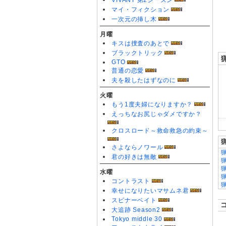
VIVANT 第2シーズン
0
マイ・フィクション
一次元の挿し木
月曜
キスは捜査のあとで
ブラックトリック
GTO
普通の恋愛
夫を殺したはずなのに
火曜
もう1度夫婦になりますか？
えっちなお尻じゃダメですか？
クロスロード～救命救急の約束～
さよならノワール
君の好きは無敵
水曜
コントラスト
幸せになりたいマサムネ君
スピナーベイト
大追跡 Season2
Tokyo middle 30