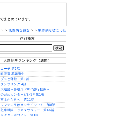
料でまとめています。
P
> >
猟奇的な彼女
> >
猟奇的な彼女 6話
作品検索
人気記事ランキング（週間）
コーチ 第6話
独眼竜 花嫁道中
ブスと野獣 第2話
タンブリング 4話
大追跡～警視庁SSBC強行犯係～
のだめカンタービレSP 第1夜
宮本から君へ 第11話
シンデレラはオンライン中！ 第8話
烈車戦隊トッキュウジャー 第46話
ドクターホワイト 第1話