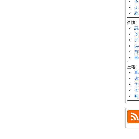
今
よ
君
金曜
惡
る
デ
あ
刑
田
土曜
孤
週
タ
タ
時