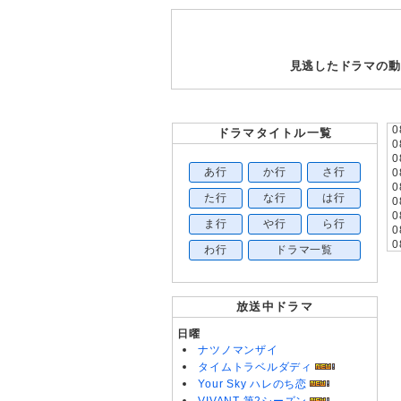
見逃したドラマの動
0
ドラマタイトル一覧
0
0
あ行
か行
さ行
0
0
た行
な行
は行
0
0
ま行
や行
ら行
0
0
わ行
ドラマ一覧
0
0
0
0
放送中ドラマ
0
0
日曜
0
ナツノマンザイ
0
タイムトラベルダディ
0
Your Sky ハレのち恋
0