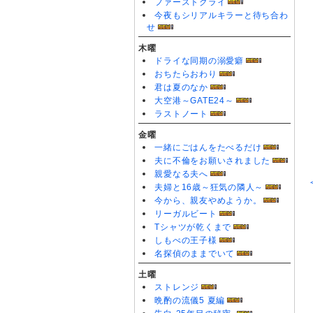
ファーストクライ
今夜もシリアルキラーと待ち合わ
せ
木曜
ドライな同期の溺愛癖
おちたらおわり
君は夏のなか
大空港～GATE24～
ラストノート
金曜
一緒にごはんをたべるだけ
夫に不倫をお願いされました
親愛なる夫へ
夫婦と16歳～狂気の隣人～
今から、親友やめようか。
リーガルビート
Tシャツが乾くまで
しもべの王子様
名探偵のままでいて
土曜
ストレンジ
晩酌の流儀5 夏編