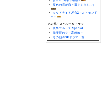
告白-25年目の秘密-
夏色の雲が恋と嵐をまきおこす
ミッドナイト屋台2～ル・モンド
ゥ～
その他・スペシャルドラマ
晩餐ブルース Special
物産展の女～高崎編～
その他のSPドラマ一覧