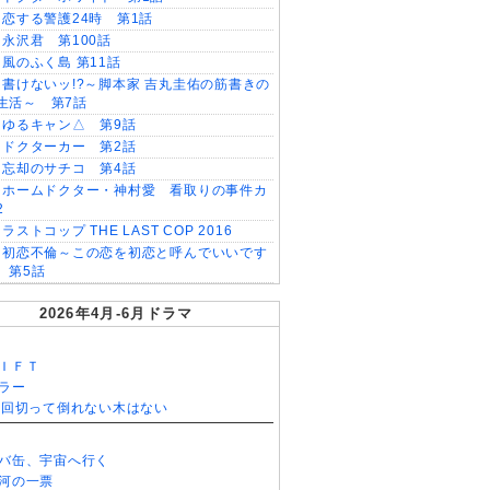
恋する警護24時 第1話
永沢君 第100話
風のふく島 第11話
書けないッ!?～脚本家 吉丸圭佑の筋書きの
生活～ 第7話
ゆるキャン△ 第9話
ドクターカー 第2話
忘却のサチコ 第4話
ホームドクター・神村愛 看取りの事件カ
2
ラストコップ THE LAST COP 2016
初恋不倫～この恋を初恋と呼んでいいです
 第5話
2026年4月-6月ドラマ
ＩＦＴ
ラー
0回切って倒れない木はない
バ缶、宇宙へ行く
河の一票