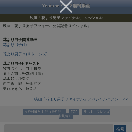
Youtubeドラマ無料動画
映画「花より男子ファイナル」スペシャル
映画「花より男子ファイナル公開記念スペシャル」
花より男子関連動画
花より男子(1)
花より男子２(リターンズ)
花より男子Fキャスト
牧野つくし：井上真央
道明寺司：松本潤（嵐）
花沢類：小栗旬
西門総二郎：松田翔太
美作あきら：阿部力
映画「花より男子ファイナル」スペシャル
コメント:
42
< 絶対彼氏 11話（最終話）
TOP
ラスト・フレンズ
特別編 >