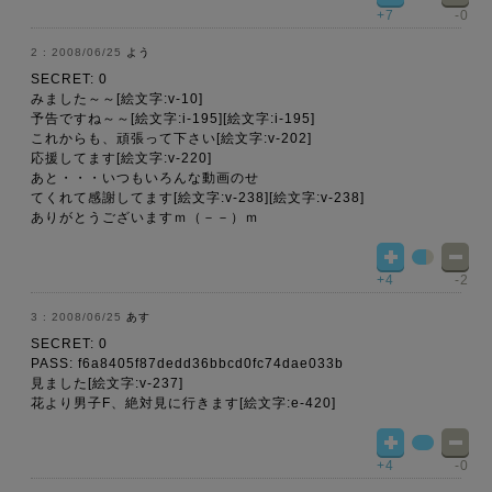
+7
-0
2008/06/25
よう
SECRET: 0
みました～～[絵文字:v-10]
予告ですね～～[絵文字:i-195][絵文字:i-195]
これからも、頑張って下さい[絵文字:v-202]
応援してます[絵文字:v-220]
あと・・・いつもいろんな動画のせ
てくれて感謝してます[絵文字:v-238][絵文字:v-238]
ありがとうございますｍ（－－）ｍ
+4
-2
2008/06/25
あす
SECRET: 0
PASS: f6a8405f87dedd36bbcd0fc74dae033b
見ました[絵文字:v-237]
花より男子F、絶対見に行きます[絵文字:e-420]
+4
-0