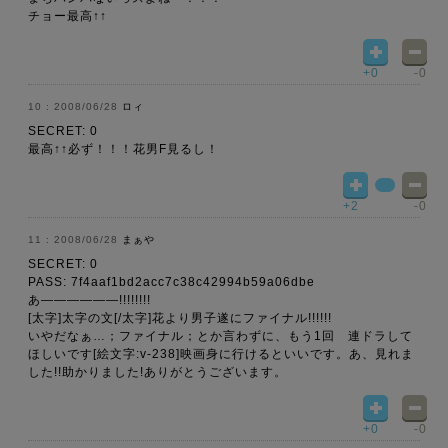
チョー最高↑↑
+0
-0
2008/06/28
ロィ
SECRET: 0
最高↑↑必ず！！！花男F見るし！
+2
-0
2008/06/28
まぁや
SECRET: 0
PASS: 7f4aaf1bd2acc7c38c42994b59a06dbe
あ――――――!!!!!!!!
[太字]太字の文[/太字]花より男子遂にファイナル!!!!!!
いやだなぁ…；ファイナル；とか言わずに、もう1回 連ドラして
ほしいです[絵文字:v-238]映画身に行けるといいです。あ、見れま
した!!助かりました!ありがとうございます。
+0
-0