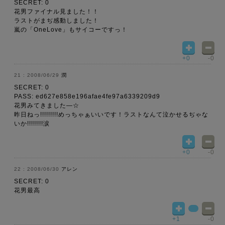
SECRET: 0
花男ファイナル見ました！！
ラストがまぢ感動しました！
嵐の「OneLove」もサイコーですっ！
+0
-0
2008/06/29
潤
SECRET: 0
PASS: ed627e858e196afae4fe97a6339209d9
花男みてきました―☆
昨日ねっ!!!!!!!!!めっちゃぁいいです！ラストなんて泣かせるぢゃな
いか!!!!!!!!涙
+0
-0
2008/06/30
アレン
SECRET: 0
花男最高
+1
-0