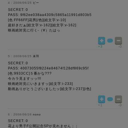
2008/06/25
ピー
SECRET: 0
PASS: 9f62ee038aa4309c5865a11991d803b5
[色:FF66FF]花男[/色][絵文字:v-10]
超好きだぁ[絵文字:v-162][絵文字:v-162]
映画絶対見に行く-（∀）たはっ
+3
-0
2008/06/25
未羽
SECRET: 0
PASS: 40073055f8224e84674f128df869c95f
[色:9933CC]５番かな???
今カラ見ますッッ!!!
映画絶対見にいきますッ[絵文字:i-233]
動画ありがとうございましたッ[絵文字:i-237][/色]
+1
-0
2008/06/26
nono
SECRET: 0
花より男子F公開記念SPが見れません；；