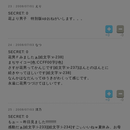
2008/07/01
えり
SECRET: 0
花より男子 特別版upおねがいします。。。
+0
-0
2008/07/03
なつ
SECRET: 0
花男Ｆみましたぁ[絵文字:v-238]
まぢサイコー[色:CCFF00字[/色]
さすが花男ってかんじです[絵文字:v-237]ほんとのほんとに
続きやってほしいです[絵文字:v-238]
なんかはなだんってゆうきがわくって感じです。
永遠に花男つづけてほしいです。
+0
-0
2008/07/03
澪乃
SECRET: 0
もぉ～～昨日見ました!!!!!!!!!
感動だぁ[絵文字:i-233][絵文字:i-234]すごぃいいねｗ夏休み、お母