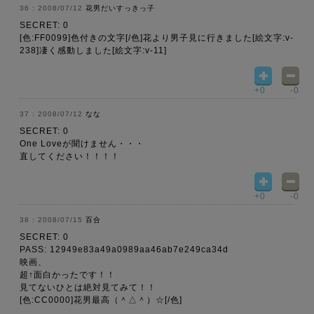
2008/07/12
花男だいすっきっ子
SECRET: 0
[色:FF0099]色付きの文字[/色]花より男子見に行きました[絵文字:v-
238]凄く感動しました[絵文字:v-11]
+0
-0
2008/07/12
なな
SECRET: 0
One Loveが聞けません・・・
直してください！！！！
+0
-0
2008/07/15
百合
SECRET: 0
PASS: 12949e83a49a0989aa46ab7e249ca34d
映画、
超↑面白かったです！！
見てないひとは絶対見てみて！！
[色:CC0000]花男最高（＾△＾）☆[/色]