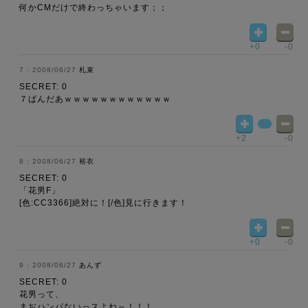
何かCMだけで終わっちゃいます；；
+0
-0
2008/06/27
札束
SECRET: 0
７ばんだあｗｗｗｗｗｗｗｗｗｗｗｗ
+2
-0
2008/06/27
裕衣
SECRET: 0
「花男F」
[色:CC3366]絶対に！[/色]見に行きます！
+0
-0
2008/06/27
あんず
SECRET: 0
花男って、
まぢハンパないっスよね～！！！