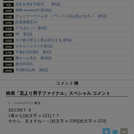
先生を消す方程式。 第5話
相棒 season24 第16話
チェイサーゲームＷ パワハラ上司は私の元カノ 第5話
鉄道捜査官14
グラぱらっ！ 第4話
49 第2話
その着せ替え人形は恋をする 第5話
ホタルノヒカリ2 第1話
子連れ信兵衛2 第4話
梅ちゃん先生 第88話
東京DOGS
月9西内山村 第8話
コメント欄
映画「花より男子ファイナル」スペシャル コメント
2008/06/25
匿名
SECRET: 0
1番かな[絵文字:v-221]？？
今から、見ますね～～[絵文字:v-238][絵文字:v-223]