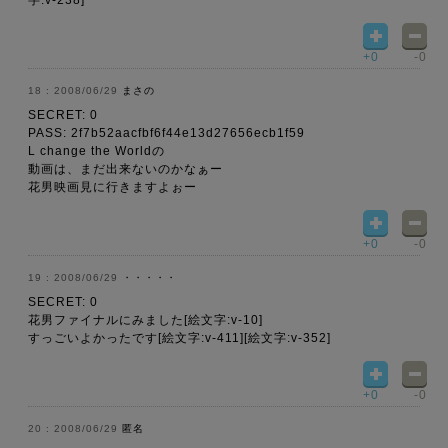
字:v-238]
+0
-0
2008/06/29
まさの
SECRET: 0
PASS: 2f7b52aacfbf6f44e13d27656ecb1f59
L change the Worldの
動画は、まだ出来ないのかなぁー
花男映画見に行きますよぉー
+0
-0
2008/06/29
・・・・・
SECRET: 0
花男ファイナルにみました[絵文字:v-10]
すっごいよかったです[絵文字:v-411][絵文字:v-352]
+0
-0
2008/06/29
匿名