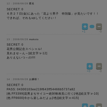
2008/06/28
匿名
SECRET: 0
６月２７日(金)にあった「花より男子 特別版」が見たいです！！
できれば、それもupしてください！
+1
-0
2008/06/28
makoto
SECRET: 0
花男公開記念スペシャル!
見れませ～ん～[絵文字:v-12]
ありえないつ～の!!!!
+0
-0
2008/06/28
お嬢様！
SECRET: 0
PASS: 04300103ee219f643ff54466b5737a82
[色:FF3399]花男まぢサイコー絶対映画見に行く[/色][絵文字:v-10]
[色:FF6600]今から楽しみだよぉ[/色][絵文字:v-415]