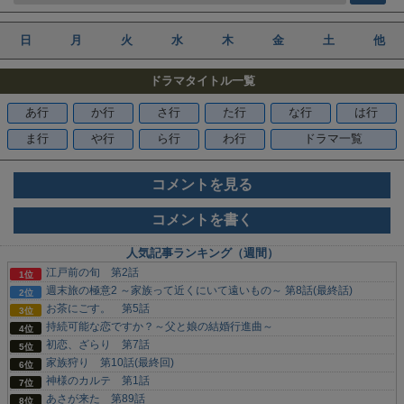
日
月
火
水
木
金
土
他
ドラマタイトル一覧
あ行
か行
さ行
た行
な行
は行
ま行
や行
ら行
わ行
ドラマ一覧
コメントを見る
コメントを書く
人気記事ランキング（週間）
江戸前の旬 第2話
週末旅の極意2 ～家族って近くにいて遠いもの～ 第8話(最終話)
お茶にごす。 第5話
持続可能な恋ですか？～父と娘の結婚行進曲～
初恋、ざらり 第7話
家族狩り 第10話(最終回)
神様のカルテ 第1話
あさが来た 第89話