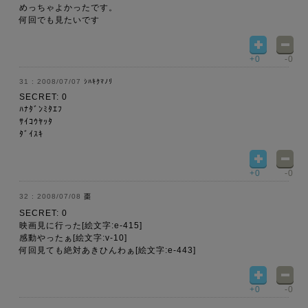
めっちゃよかったです。
何回でも見たいです
+0
-0
2008/07/07
ｼﾊｷｸﾏﾉﾘ
SECRET: 0
ﾊﾅﾀﾞﾝﾐﾀｴﾌ
ｻｲｺｳﾔｯﾀ
ﾀﾞｲｽｷ
+0
-0
2008/07/08
棗
SECRET: 0
映画見に行った[絵文字:e-415]
感動やったぁ[絵文字:v-10]
何回見ても絶対あきひんわぁ[絵文字:e-443]
+0
-0