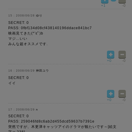
+1
-0
2008/06/28
ゆり
SECRET: 0
PASS: 0fbf134d08cf438140196ddace841bc7
映画見てきた(*’εﾟ)b
マジ…いい
みんな超オススメです.
+0
-0
2008/06/29
神田ユウ
SECRET: 0
イイ
+0
-0
2008/06/29
n
SECRET: 0
PASS: 259046fd8c6ab2d455dcd59637b7391e
突然ですが、木更津キャッツアイのドラマが観たいです～[絵文