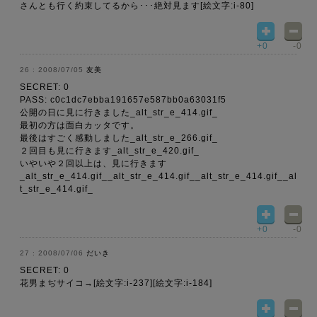
さんとも行く約束してるから･･･絶対見ます[絵文字:i-80]
+0
-0
2008/07/05
友美
SECRET: 0
PASS: c0c1dc7ebba191657e587bb0a63031f5
公開の日に見に行きました_alt_str_e_414.gif_
最初の方は面白カッタです。
最後はすごく感動しました_alt_str_e_266.gif_
２回目も見に行きます_alt_str_e_420.gif_
いやいや２回以上は、見に行きます
_alt_str_e_414.gif__alt_str_e_414.gif__alt_str_e_414.gif__al
t_str_e_414.gif_
+0
-0
2008/07/06
だいき
SECRET: 0
花男まぢサイコ→[絵文字:i-237][絵文字:i-184]