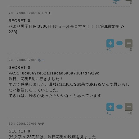
+0
-0
2008/07/06
ＲＩＳＡ
SECRET: 0
花より男子F[色:3300FF]チョーオモロすぎ！！！[/色][絵文字:v-
238]
+1
-0
2008/07/06
ちー
SECRET: 0
PASS: 8de069ce62a31acad5a6a730f7d7929c
昨日、花男F見に行きました！
すごく感動しました。最後にはあんな結果で終わるなんて思いもし
ない物語になっていました。
できれば、続きがあったらいいな～と思っています
+1
-0
2008/07/06
サチ
SECRET: 0
[絵文字:v-237]私は、昨日花男の映画を見ました