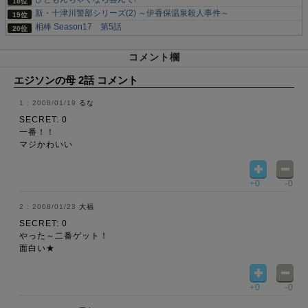
新・十津川警部シリーズ(2) ～伊香保温泉殺人事件～
相棒 Season17 第5話
コメント欄
エジソンの母 2話 コメント
2008/01/19
るな
SECRET: 0
一番！！
マジかわいい
+0
-0
2008/01/23
大福
SECRET: 0
やった～二番ゲット！
面白い★
+0
-0