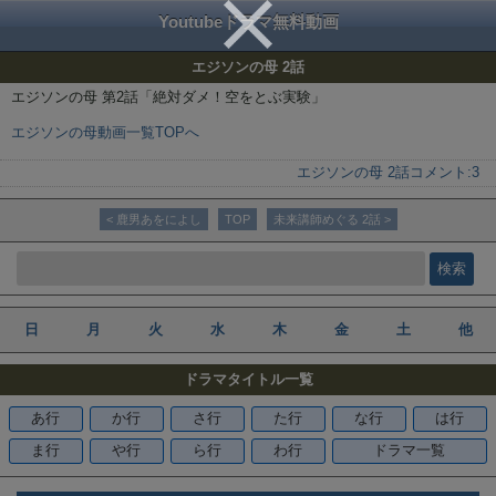
Youtubeドラマ無料動画
エジソンの母 2話
エジソンの母 第2話「絶対ダメ！空をとぶ実験」
エジソンの母動画一覧TOPへ
エジソンの母 2話
コメント:
3
< 鹿男あをによし
TOP
未来講師めぐる 2話 >
日
月
火
水
木
金
土
他
ドラマタイトル一覧
あ行
か行
さ行
た行
な行
は行
ま行
や行
ら行
わ行
ドラマ一覧