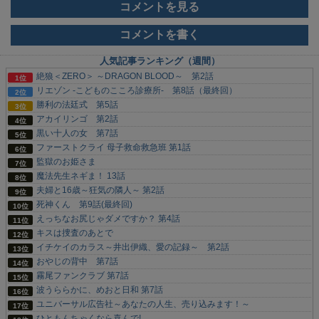
コメントを見る
コメントを書く
人気記事ランキング（週間）
絶狼＜ZERO＞ ～DRAGON BLOOD～ 第2話
リエゾン -こどものこころ診療所- 第8話（最終回）
勝利の法廷式 第5話
アカイリンゴ 第2話
黒い十人の女 第7話
ファーストクライ 母子救命救急班 第1話
監獄のお姫さま
魔法先生ネギま！ 13話
夫婦と16歳～狂気の隣人～ 第2話
死神くん 第9話(最終回)
えっちなお尻じゃダメですか？ 第4話
キスは捜査のあとで
イチケイのカラス～井出伊織、愛の記録～ 第2話
おやじの背中 第7話
霧尾ファンクラブ 第7話
波うららかに、めおと日和 第7話
ユニバーサル広告社～あなたの人生、売り込みます！～
ひともんちゃくなら喜んで!