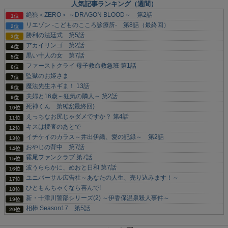
人気記事ランキング（週間）
絶狼＜ZERO＞ ～DRAGON BLOOD～ 第2話
リエゾン -こどものこころ診療所- 第8話（最終回）
勝利の法廷式 第5話
アカイリンゴ 第2話
黒い十人の女 第7話
ファーストクライ 母子救命救急班 第1話
監獄のお姫さま
魔法先生ネギま！ 13話
夫婦と16歳～狂気の隣人～ 第2話
死神くん 第9話(最終回)
えっちなお尻じゃダメですか？ 第4話
キスは捜査のあとで
イチケイのカラス～井出伊織、愛の記録～ 第2話
おやじの背中 第7話
霧尾ファンクラブ 第7話
波うららかに、めおと日和 第7話
ユニバーサル広告社～あなたの人生、売り込みます！～
ひともんちゃくなら喜んで!
新・十津川警部シリーズ(2) ～伊香保温泉殺人事件～
相棒 Season17 第5話