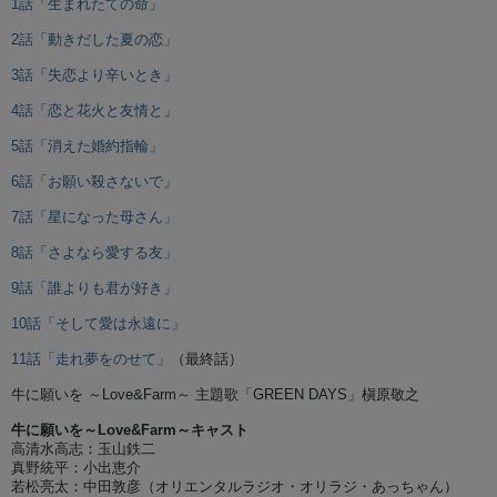
1話「生まれたての命」
2話「動きだした夏の恋」
3話「失恋より辛いとき」
4話「恋と花火と友情と」
5話「消えた婚約指輪」
6話「お願い殺さないで」
7話「星になった母さん」
8話「さよなら愛する友」
9話「誰よりも君が好き」
10話「そして愛は永遠に」
11話「走れ夢をのせて」
（最終話）
牛に願いを ～Love&Farm～ 主題歌「GREEN DAYS」槇原敬之
牛に願いを～Love&Farm～キャスト
高清水高志：玉山鉄二
真野統平：小出恵介
若松亮太：中田敦彦（オリエンタルラジオ・オリラジ・あっちゃん）