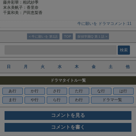
藤井彩華：相武紗季
末永美帆子：香里奈
千葉和美：戸田恵梨香
牛に願いを ドラマ
コメント:
11
< 牛に願いを 第1話
TOP
探偵学園Q 第１話 >
日
月
火
水
木
金
土
他
ドラマタイトル一覧
あ行
か行
さ行
た行
な行
は行
ま行
や行
ら行
わ行
ドラマ一覧
コメントを見る
コメントを書く