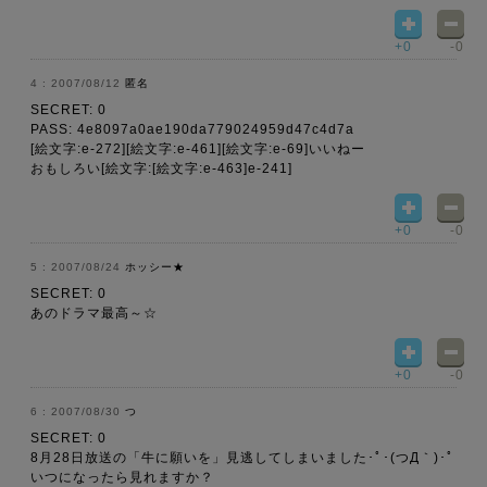
+0
-0
2007/08/12
匿名
SECRET: 0
PASS: 4e8097a0ae190da779024959d47c4d7a
[絵文字:e-272][絵文字:e-461][絵文字:e-69]いいねー
おもしろい[絵文字:[絵文字:e-463]e-241]
+0
-0
2007/08/24
ホッシー★
SECRET: 0
あのドラマ最高～☆
+0
-0
2007/08/30
つ
SECRET: 0
8月28日放送の「牛に願いを」見逃してしまいました･ﾟ･(つД｀)･ﾟ
いつになったら見れますか？