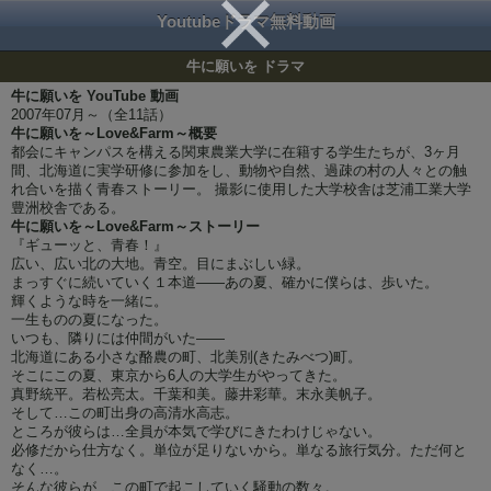
Youtubeドラマ無料動画
牛に願いを ドラマ
牛に願いを YouTube 動画
2007年07月～（全11話）
牛に願いを～Love&Farm～概要
都会にキャンパスを構える関東農業大学に在籍する学生たちが、3ヶ月
間、北海道に実学研修に参加をし、動物や自然、過疎の村の人々との触
れ合いを描く青春ストーリー。 撮影に使用した大学校舎は芝浦工業大学
豊洲校舎である。
牛に願いを～Love&Farm～ストーリー
『ギューッと、青春！』
広い、広い北の大地。青空。目にまぶしい緑。
まっすぐに続いていく１本道――あの夏、確かに僕らは、歩いた。
輝くような時を一緒に。
一生ものの夏になった。
いつも、隣りには仲間がいた――
北海道にある小さな酪農の町、北美別(きたみべつ)町。
そこにこの夏、東京から6人の大学生がやってきた。
真野統平。若松亮太。千葉和美。藤井彩華。末永美帆子。
そして…この町出身の高清水高志。
ところが彼らは…全員が本気で学びにきたわけじゃない。
必修だから仕方なく。単位が足りないから。単なる旅行気分。ただ何と
なく…。
そんな彼らが、この町で起こしていく騒動の数々。