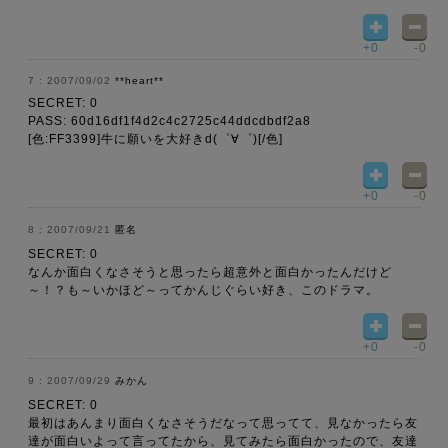
+0
-0
2007/09/02
**heart**
SECRET: 0
PASS: 60d16df1f4d2c4c2725c44ddcdbdf2a8
[色:FF3399]牛に願いを大好きd(゜∀゜)[/色]
+0
-0
2007/09/21
匿名
SECRET: 0
なんか面白くなさそうと思ったら超意外と面白かったんだけど
～！？も～いかほど～ってかんじぐらい好き、このドラマ。
+0
-0
2007/09/29
みかん
SECRET: 0
最初はあんまり面白くなさそうだなって思ってて、見なかったら友
達が面白いよって言ってたから、見てみたら面白かったので、友達