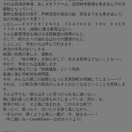
それは高清水牧場、あしざきファーム、吉田綿羊牧場を巻き込んでの大
騒動となっていく。
素朴な牧場主の息子、芦崎克也や高志の妹、百合までをも巻き込んで。
北の大地はモー大変！！
しかし――ＥＸＰＥＲＩＥＮＣＥ ＴＥＡＣＨＥＳ ＹＯＵ ＥＶＥＲ
ＹＴＨＩＮＧ （経験に勝る教育はない）
そんな教育理念を掲げる寺西教授の指導のもと。
そして、町の人々の溢れるばかりの愛情のもと。
じょじょに、学生たちは学んで行きます。
本当の牛乳のおいしさを。
緑濃い自然の美しさ、過酷さ。
そして、『命の輝き』を知らずして、生きる意味などないことを――
やがて、学生たちは直面します。
この町が抱えている『財政破綻』という現状。
急速に進む市町村合併問題。
今や、みんなの第二の故郷となった北美別町が消滅してしまう――？
それは、この町出身の高志のふるさとがなくなるということを意味しま
す。
そんな中でも、彼らはきっと見つけられるに違いない。
物に溢れ返った東京では埋もれてしまっている「何か」を。
牧草の匂いと、そよ風に包まれる、この小さな町で。
笑ったり、怒ったり、泣いたりを繰り返しながら。
一生ものの、輝くような美しい夏が、今、始まる――！
（牛に願いを～Love&Farm～公式サイトより）