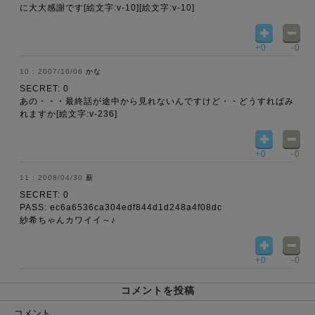
に大大感謝です[絵文字:v-10][絵文字:v-10]
+0
-0
2007/10/06
かな
SECRET: 0
あの・・・最終話が途中から見れないんですけど・・どうすればみ
れますか[絵文字:v-236]
+0
-0
2008/04/30
薪
SECRET: 0
PASS: ec6a6536ca304edf844d1d248a4f08dc
紗希ちゃんカワイイ～♪
+0
-0
コメントを投稿
コメント