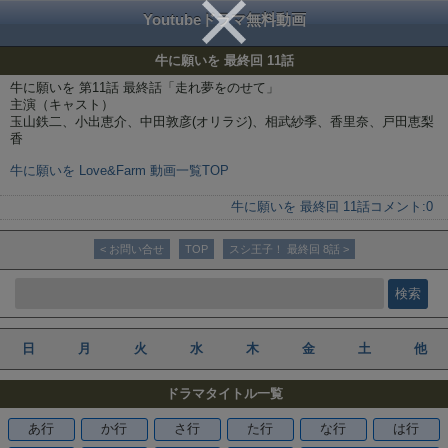
Youtubeドラマ無料動画
牛に願いを 最終回 11話
牛に願いを 第11話 最終話「走れ夢をのせて」
主演（キャスト）
玉山鉄二、小出恵介、中田敦彦(オリラジ)、相武紗季、香里奈、戸田恵梨
香
牛に願いを Love&Farm 動画一覧TOP
牛に願いを 最終回 11話
コメント:
0
< お問い合せ
TOP
スシ王子！ 最終回 8話 >
日
月
火
水
木
金
土
他
ドラマタイトル一覧
あ行
か行
さ行
た行
な行
は行