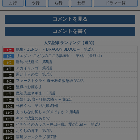
ま行
や行
ら行
わ行
ドラマ一覧
コメントを見る
コメントを書く
人気記事ランキング（週間）
絶狼＜ZERO＞ ～DRAGON BLOOD～ 第2話
リエゾン -こどものこころ診療所- 第8話（最終回）
勝利の法廷式 第5話
アカイリンゴ 第2話
黒い十人の女 第7話
ファーストクライ 母子救命救急班 第1話
監獄のお姫さま
魔法先生ネギま！ 13話
夫婦と16歳～狂気の隣人～ 第2話
死神くん 第9話(最終回)
えっちなお尻じゃダメですか？ 第4話
キスは捜査のあとで
イチケイのカラス～井出伊織、愛の記録～ 第2話
おやじの背中 第7話
霧尾ファンクラブ 第7話