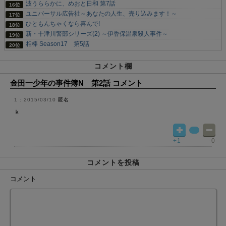
波うららかに、めおと日和 第7話
ユニバーサル広告社～あなたの人生、売り込みます！～
ひともんちゃくなら喜んで!
新・十津川警部シリーズ(2) ～伊香保温泉殺人事件～
相棒 Season17 第5話
コメント欄
金田一少年の事件簿N 第2話 コメント
2015/03/10
匿名
ｋ
+1
-0
コメントを投稿
コメント