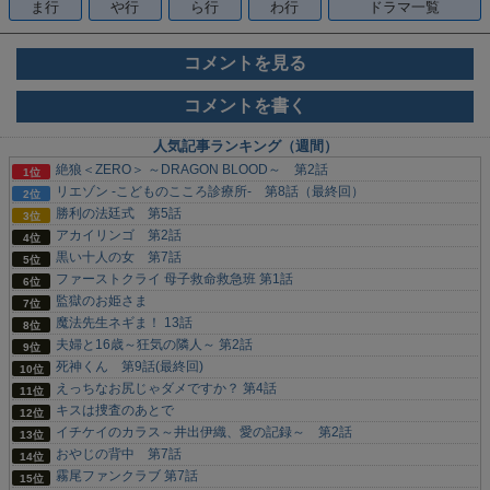
ま行
や行
ら行
わ行
ドラマ一覧
コメントを見る
コメントを書く
人気記事ランキング（週間）
絶狼＜ZERO＞ ～DRAGON BLOOD～ 第2話
リエゾン -こどものこころ診療所- 第8話（最終回）
勝利の法廷式 第5話
アカイリンゴ 第2話
黒い十人の女 第7話
ファーストクライ 母子救命救急班 第1話
監獄のお姫さま
魔法先生ネギま！ 13話
夫婦と16歳～狂気の隣人～ 第2話
死神くん 第9話(最終回)
えっちなお尻じゃダメですか？ 第4話
キスは捜査のあとで
イチケイのカラス～井出伊織、愛の記録～ 第2話
おやじの背中 第7話
霧尾ファンクラブ 第7話