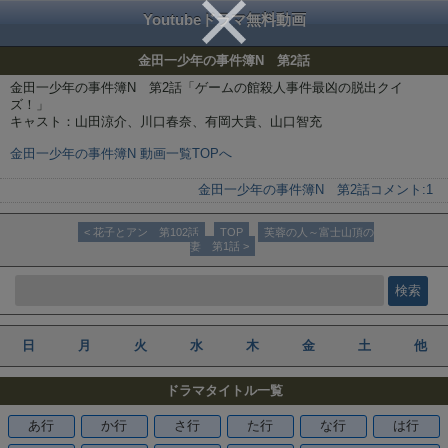
Youtubeドラマ無料動画
金田一少年の事件簿N 第2話
金田一少年の事件簿N 第2話「ゲームの館殺人事件最凶の脱出クイ
ズ！」
キャスト：山田涼介、川口春奈、有岡大貴、山口智充
金田一少年の事件簿N 動画一覧TOPへ
金田一少年の事件簿N 第2話
コメント:
1
< 花子とアン 第102話
TOP
芙蓉の人～富士山頂の
妻 第1話 >
日
月
火
水
木
金
土
他
ドラマタイトル一覧
あ行
か行
さ行
た行
な行
は行