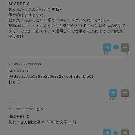
SECRET: 0
智くんかっこよかったですね～
第一話はまりました。
歌も久々のかっこいい系ではやくシングルでないかなぁ～
視聴率は・・・わかんないけど数字がどうでも私は智くんの魅力で
まくりでよかったです。１週間これで仕事かんばれそうです[絵文
字:v-91]
+2
-0
2008/07/05
かお
SECRET: 0
PASS: 2c7a51e03b2c6e3c284d5ff3db4bfb01
おもろー
+0
-0
2008/07/05
ひろ
SECRET: 0
見れません[絵文字:e-286][絵文字:e-1]