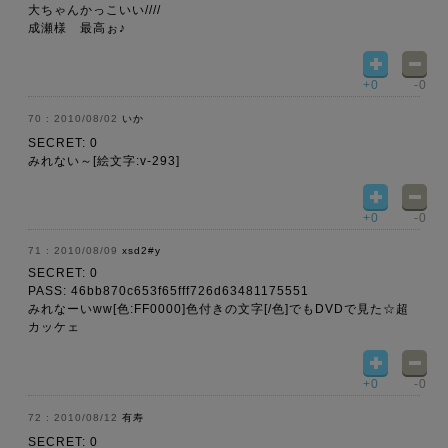
大ちゃんかっこいい////
成瀬様 最高ぉ♪
+0
-0
2010/08/02
いか
SECRET: 0
みれない～[絵文字:v-293]
+0
-0
2010/08/09
xsd2#y
SECRET: 0
PASS: 46bb870c653f65fff726d63481175551
みれなーいww[色:FF0000]色付きの文字[/色]でもDVDで見た☆超
カッケェ
+0
-0
2010/08/12
有寿
SECRET: 0