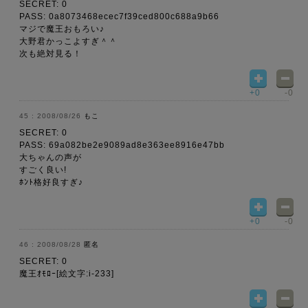
SECRET: 0
PASS: 0a8073468ecec7f39ced800c688a9b66
マジで魔王おもろい♪
大野君かっこよすぎ＾＾
次も絶対見る！
+0
-0
2008/08/26
もこ
SECRET: 0
PASS: 69a082be2e9089ad8e363ee8916e47bb
大ちゃんの声が
すごく良い!
ﾎﾝﾄ格好良すぎ♪
+0
-0
2008/08/28
匿名
SECRET: 0
魔王ｵﾓﾛｰ[絵文字:i-233]