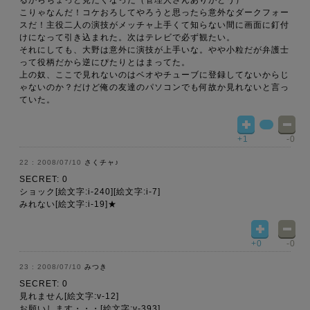
るからちょっと見たくなった（管理人さんありがとう）
こりゃなんだ！コケおろしてやろうと思ったら意外なダークフォー
スだ！主役二人の演技がメッチャ上手くて知らない間に画面に釘付
けになって引き込まれた。次はテレビで必ず観たい。
それにしても、大野は意外に演技が上手いな。やや小粒だが弁護士
って役柄だから逆にぴたりとはまってた。
上の奴、ここで見れないのはベオやチューブに登録してないからじ
ゃないのか？だけど俺の友達のパソコンでも何故か見れないと言っ
ていた。
+1
-0
2008/07/10
さくチャ♪
SECRET: 0
ショック[絵文字:i-240][絵文字:i-7]
みれない[絵文字:i-19]★
+0
-0
2008/07/10
みつき
SECRET: 0
見れません[絵文字:v-12]
お願いします・・・[絵文字:v-393]