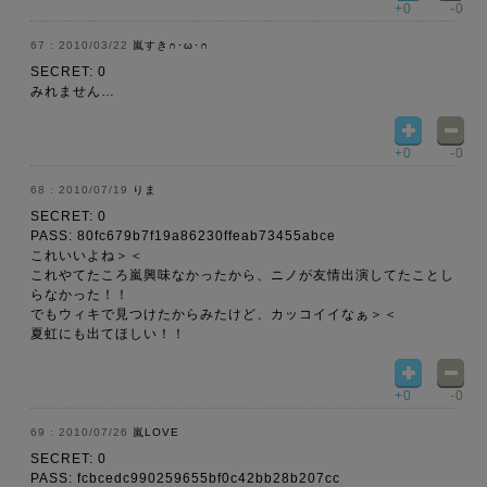
+0
-0
2010/03/22
嵐すき∩･ω･∩
SECRET: 0
みれません…
+0
-0
2010/07/19
りま
SECRET: 0
PASS: 80fc679b7f19a86230ffeab73455abce
これいいよね＞＜
これやてたころ嵐興味なかったから、ニノが友情出演してたことし
らなかった！！
でもウィキで見つけたからみたけど、カッコイイなぁ＞＜
夏虹にも出てほしい！！
+0
-0
2010/07/26
嵐LOVE
SECRET: 0
PASS: fcbcedc990259655bf0c42bb28b207cc