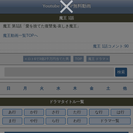
Youtubeドラマ無料動画
魔王 1話
魔王 第1話「愛を捨てた復讐鬼-哀しき魔王」
魔王動画一覧TOPへ
魔王 1話
コメント:
90
< ロト6で3億2千万円当てた男
TOP
魔王 ドラマ >
日
月
火
水
木
金
土
他
ドラマタイトル一覧
あ行
か行
さ行
た行
な行
は行
ま行
や行
ら行
わ行
ドラマ一覧