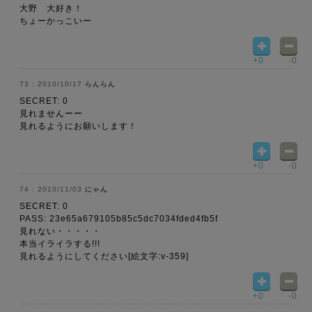
大野 大好き！
ちょーかっこいー
+0
-0
2010/10/17
らんらん
SECRET: 0
見れませんーー
見れるようにお願いします！
+0
-0
2010/11/03
にゃん
SECRET: 0
PASS: 23e65a679105b85c5dc7034fded4fb5f
見れない・・・・・
本当イライラする!!!
見れるようにしてください[絵文字:v-359]
+0
-0