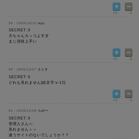
+0
-0
2009/10/10
myu
SECRET: 0
大ちゃんカッコよすぎ
まじ演技上手い
+0
-0
2009/12/07
さとす
SECRET: 0
どれも見れません[絵文字:v-12]
+0
-0
2009/12/08
ちゆ*+
SECRET: 0
管理人さんへ
見れません＞＜
違うサイトのないでしょうか？？