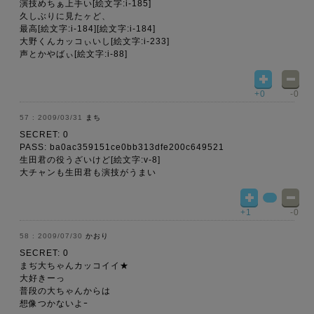
演技めちぁ上手い[絵文字:i-185]
久しぶりに見たヶど、
最高[絵文字:i-184][絵文字:i-184]
大野くんカッコぃいし[絵文字:i-233]
声とかやばぃ[絵文字:i-88]
+0
-0
2009/03/31
まち
SECRET: 0
PASS: ba0ac359151ce0bb313dfe200c649521
生田君の役うざいけど[絵文字:v-8]
大チャンも生田君も演技がうまい
+1
-0
2009/07/30
かおり
SECRET: 0
まぢ大ちゃんカッコイイ★
大好きーっ
普段の大ちゃんからは
想像つかないよｰ