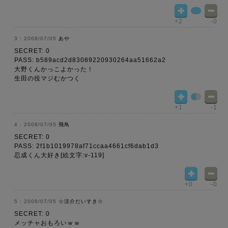
+2
-0
2008/07/05
あや
SECRET: 0
PASS: b589acd2d83089220930264aa51662a2
大野くんかっこよかった！
生田の役マジむかつく
+1
-1
2008/07/05
飛鳥
SECRET: 0
PASS: 2f1b1019978af71ccaa4661cf6dab1d3
忍成くん大好き[絵文字:v-119]
+0
-0
2008/07/05
☆涼介だいすき☆
SECRET: 0
メッチャおもろいｗｗ