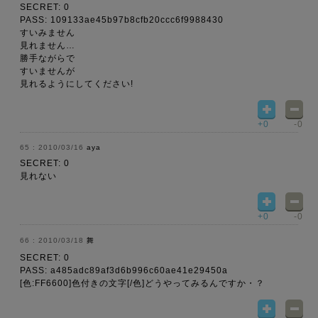
SECRET: 0
PASS: 109133ae45b97b8cfb20ccc6f9988430
すいみません
見れません…
勝手ながらで
すいませんが
見れるようにしてください!
+0
-0
2010/03/16
aya
SECRET: 0
見れない
+0
-0
2010/03/18
舞
SECRET: 0
PASS: a485adc89af3d6b996c60ae41e29450a
[色:FF6600]色付きの文字[/色]どうやってみるんですか・？