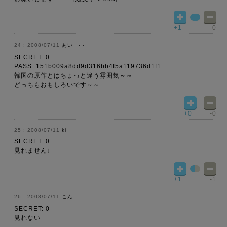
+1
-0
2008/07/11
あい - -
SECRET: 0
PASS: 151b009a8dd9d316bb4f5a119736d1f1
韓国の原作とはちょっと違う雰囲気～～
どっちもおもしろいです～～
+0
-0
2008/07/11
ki
SECRET: 0
見れません↓
+1
-1
2008/07/11
こん
SECRET: 0
見れない