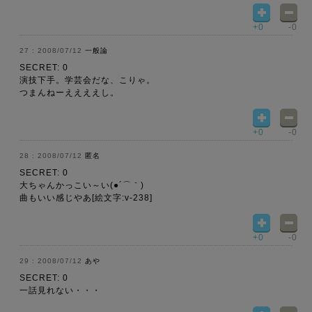
+0
-0
2008/07/12
一般論
SECRET: 0
演技下手。学芸会だな、こりゃ。
つまんねーええええし。
+0
-0
2008/07/12
匿名
SECRET: 0
大ちゃんかっこい～い(●´⌒｀)
曲もいい感じやあ[絵文字:v-238]
+0
-0
2008/07/12
あや
SECRET: 0
一話見れない・・・