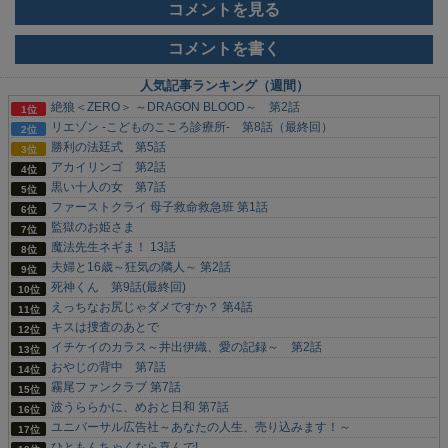
コメントを見る
コメントを書く
人気記事ランキング（週間）
絶狼＜ZERO＞ ～DRAGON BLOOD～ 第2話
リエゾン -こどものこころ診療所- 第8話（最終回）
勝利の法廷式 第5話
アカイリンゴ 第2話
黒い十人の女 第7話
ファーストクライ 母子救命救急班 第1話
監獄のお姫さま
魔法先生ネギま！ 13話
夫婦と16歳～狂気の隣人～ 第2話
死神くん 第9話(最終回)
えっちなお尻じゃダメですか？ 第4話
キスは捜査のあとで
イチケイのカラス～井出伊織、愛の記録～ 第2話
おやじの背中 第7話
霧尾ファンクラブ 第7話
波うららかに、めおと日和 第7話
ユニバーサル広告社～あなたの人生、売り込みます！～
ひともんちゃくなら喜んで!