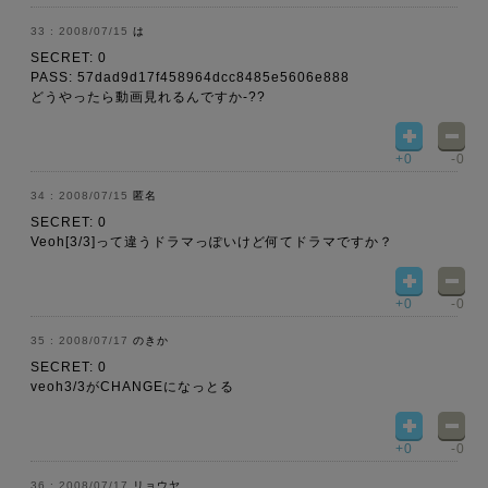
2008/07/15
は
SECRET: 0
PASS: 57dad9d17f458964dcc8485e5606e888
どうやったら動画見れるんですか-??
+0
-0
2008/07/15
匿名
SECRET: 0
Veoh[3/3]って違うドラマっぽいけど何てドラマですか？
+0
-0
2008/07/17
のきか
SECRET: 0
veoh3/3がCHANGEになっとる
+0
-0
2008/07/17
リョウヤ