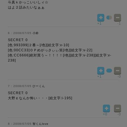
斗真ｋかっこいいしィ☆
はよ２話みたいなぁぁ
+1
-1
2008/07/05
小鈴
SECRET: 0
[色:993399]２番～[/色][絵文字:v-10]
[色:00CC33]ＯＰめがっさぃぃ笑[/色][絵文字:v-22]
[色:CC6666]絶対買う～！！！！[/色][絵文字:v-238][絵文字:v-
238]
+1
-0
2008/07/05
ひーくん
SECRET: 0
大野￠なんか怖い・・・[絵文字:i-195]
+0
-0
2008/07/05
智くんlove