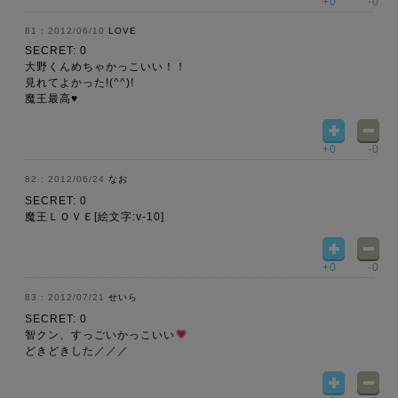
+0
-0
2012/06/10
LOVE
SECRET: 0
大野くんめちゃかっこいい！！
見れてよかった!(^^)!
魔王最高♥
+0
-0
2012/06/24
なお
SECRET: 0
魔王ＬＯＶＥ[絵文字:v-10]
+0
-0
2012/07/21
せいら
SECRET: 0
智クン、すっごいかっこいい
どきどきした／／／