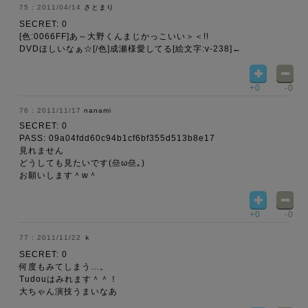
2011/04/14
さとまり
SECRET: 0
[色:0066FF]あ～大野くんまじかっこいい＞＜!!
DVDほしいなぁ☆[/色]成瀬様愛してる[絵文字:v-238]←
+0
-0
2011/11/17
nanami
SECRET: 0
PASS: 09a04fdd60c94b1cf6bf355d513b8e17
見れません
どうしても見たいです(亝ω亝｡)​
お願いします＾w＾
+0
-0
2011/11/22
ｋ
SECRET: 0
何度もみてしまう…。
Tudouはみれます＾＾！
大ちゃん演技うまいなあ