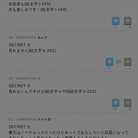
生田君も[絵文字:i-265]
次も楽しみです！[絵文字:i-194]
+0
-0
2008/07/09
あんず
SECRET: 0
見れません[絵文字:e-262]
+0
-1
2008/07/09
☆
SECRET: 0
見れないんですけど[絵文字:v-76][絵文字:v-222]
+0
-0
2008/07/10
マサオ君
SECRET: 0
魔王はノーチェックだったけどネットでおもしろいと話題になって