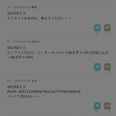
2008/12/14
璃音
SECRET: 0
どうやってみるのか、教えてください＞＜
+0
-0
2008/12/16
ののん
SECRET: 0
ニノファンだけど、リ～ダ～カッコイイ[絵文字:v-10]２話気になる
～[絵文字:v-344]
+0
-0
2008/12/21
まみ
SECRET: 0
PASS: d0521106f6ba7f9ac0a7370fb28d0ec6
パンドラ見れない＞＜
+0
-0