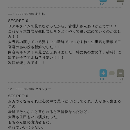
+2
-1
2008/07/05
あられ
SECRET: 0
リアルタイムで見れなかったから、管理人さんありがとです！！
これから大野君が生田君たちをどうやって追い詰めていくのか楽し
み！！
大野君の演じている姿すごい新鮮でいいですね～生田君も素敵で二
宮君のあの役も新鮮でした！！
内容もキャストも見ごたえありました！特にあの女の子、砂時計に
出てた子ですよね？可愛い！！！
次回が楽しみです！！
+0
-1
2008/07/06
グリッター
SECRET: 0
ムカつくならそれは心の中で思うだけにしてくれ。人が多く集まる
この
場所でそんなこと書かれると不愉快なんだけど。
大野も生田もいい演技だった。
もちろん他の出演者もね。
それでいいじゃない。