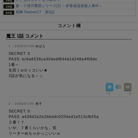
新・十津川警部シリーズ(2) ～伊香保温泉殺人事件～
相棒 Season17 第5話
コメント欄
魔王 1話 コメント
2008/07/05
めばえ
SECRET: 0
PASS: ec6a6536ca304edf844d1d248a4f08dc
1番～
生田くωカッコいい★
2話が気になる～ッ
+2
-3
2008/07/05
悠子
SECRET: 0
PASS: a439d1b2e2bbddc0204ed1e513cfb55a
２番！？
いや、７番くらいかな。笑
リーダーめちゃかっこいいｗ