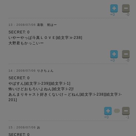
+0
-0
2008/07/06
哀歌 初はー
SECRET: 0
いやーやっぱ斗真ＬＯＶＥ[絵文字:v-238]
大野君もかっこいー
+0
-0
2008/07/06
りさちょん
SECRET: 0
やばすん[絵文字:i-239][絵文字:i-1]
怖いけどおもろいよねん[絵文字:i-2]!
あんまりキャスト好きくないけ～どねん[絵文字:i-238][絵文字:i-
201]
+0
-1
2008/07/06
お
SECRET: 0