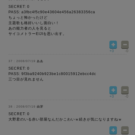
SECRET: 0
PASS: a3fbc4f5c90e43604e456a26383356ca
ちょっと怖かったけど
主題歌も格好いいし面白い！
あの能力者の人を見ると
サイコメトラーEIJIを思い出す。
+0
-0
2008/07/19
ああ
SECRET: 0
PASS: 9f3ba9240b923be1c80015912ebcc4dc
三つ目が見れません
+0
-0
2008/07/19
由芽
SECRET: 0
大野君のいる赤い部屋なんだかこわいｗ続きが気になりますねｗ