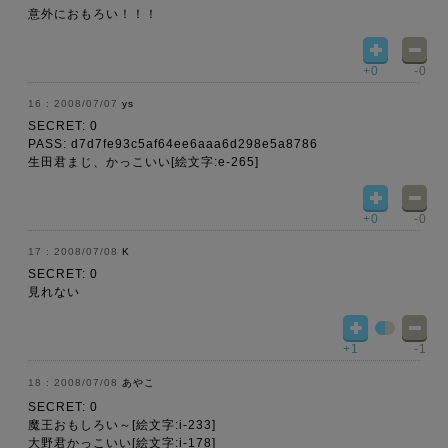
意外におもろい！！！
+0
-0
2008/07/07
ys
SECRET: 0
PASS: d7d7fe93c5af64ee6aaa6d298e5a8786
生田君まじ、かっこいい[絵文字:e-265]
+0
-0
2008/07/08
K
SECRET: 0
見れない
+1
-1
2008/07/08
あやこ
SECRET: 0
魔王おもしろい～[絵文字:i-233]
大野君かっこいい[絵文字:i-178]