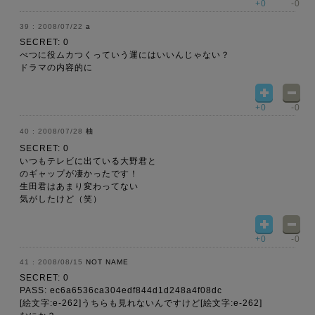
+0
-0
2008/07/22
a
SECRET: 0
べつに役ムカつくっていう運にはいいんじゃない？
ドラマの内容的に
+0
-0
2008/07/28
柚
SECRET: 0
いつもテレビに出ている大野君と
のギャップが凄かったです！
生田君はあまり変わってない
気がしたけど（笑）
+0
-0
2008/08/15
NOT NAME
SECRET: 0
PASS: ec6a6536ca304edf844d1d248a4f08dc
[絵文字:e-262]うちらも見れないんですけど[絵文字:e-262]