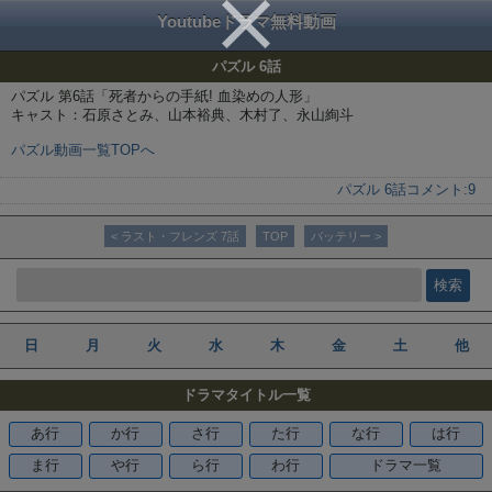
Youtubeドラマ無料動画
パズル 6話
パズル 第6話「死者からの手紙! 血染めの人形」
キャスト：石原さとみ、山本裕典、木村了、永山絢斗
パズル動画一覧TOPへ
パズル 6話
コメント:
9
< ラスト・フレンズ 7話
TOP
バッテリー >
日
月
火
水
木
金
土
他
ドラマタイトル一覧
あ行
か行
さ行
た行
な行
は行
ま行
や行
ら行
わ行
ドラマ一覧