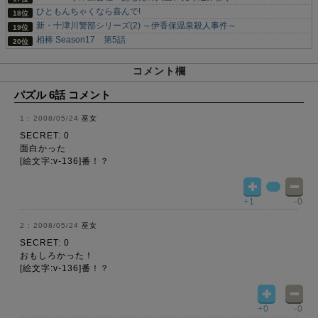
ひともんちゃくなら喜んで!
新・十津川警部シリーズ(2) ～伊香保温泉殺人事件～
相棒 Season17 第5話
コメント欄
パズル 6話 コメント
2008/05/24
巫女
SECRET: 0
面白かった
[絵文字:v-136]番！？
+1
-0
2008/05/24
巫女
SECRET: 0
おもしろかった！
[絵文字:v-136]番！？
+0
-0