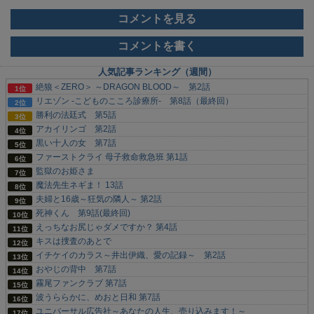
コメントを見る
コメントを書く
人気記事ランキング（週間）
絶狼＜ZERO＞ ～DRAGON BLOOD～ 第2話
リエゾン -こどものこころ診療所- 第8話（最終回）
勝利の法廷式 第5話
アカイリンゴ 第2話
黒い十人の女 第7話
ファーストクライ 母子救命救急班 第1話
監獄のお姫さま
魔法先生ネギま！ 13話
夫婦と16歳～狂気の隣人～ 第2話
死神くん 第9話(最終回)
えっちなお尻じゃダメですか？ 第4話
キスは捜査のあとで
イチケイのカラス～井出伊織、愛の記録～ 第2話
おやじの背中 第7話
霧尾ファンクラブ 第7話
波うららかに、めおと日和 第7話
ユニバーサル広告社～あなたの人生、売り込みます！～