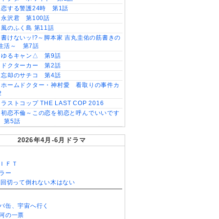
恋する警護24時 第1話
永沢君 第100話
風のふく島 第11話
書けないッ!?～脚本家 吉丸圭佑の筋書きの
生活～ 第7話
ゆるキャン△ 第9話
ドクターカー 第2話
忘却のサチコ 第4話
ホームドクター・神村愛 看取りの事件カ
2
ラストコップ THE LAST COP 2016
初恋不倫～この恋を初恋と呼んでいいです
 第5話
2026年4月-6月ドラマ
ＩＦＴ
ラー
0回切って倒れない木はない
バ缶、宇宙へ行く
河の一票