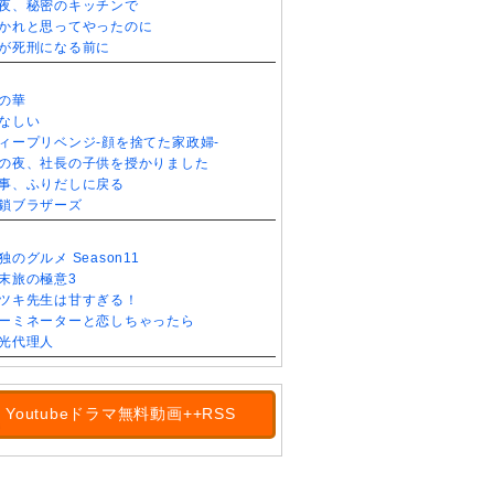
夜、秘密のキッチンで
かれと思ってやったのに
が死刑になる前に
の華
なしい
ィープリベンジ-顔を捨てた家政婦-
の夜、社長の子供を授かりました
事、ふりだしに戻る
鎖ブラザーズ
独のグルメ Season11
末旅の極意3
ツキ先生は甘すぎる！
ーミネーターと恋しちゃったら
光代理人
Youtubeドラマ無料動画++RSS