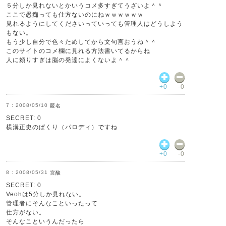
５分しか見れないとかいうコメ多すぎてうざいよ＾＾
ここで愚痴っても仕方ないのにねｗｗｗｗｗｗ
見れるようにしてくださいっていっても管理人はどうしよう
もない。
もう少し自分で色々ためしてから文句言おうね＾＾
このサイトのコメ欄に見れる方法書いてるからね
人に頼りすぎは脳の発達によくないよ＾＾
+0
-0
2008/05/10
匿名
SECRET: 0
横溝正史のぱくり（パロディ）ですね
+0
-0
2008/05/31
宮酸
SECRET: 0
Veohは5分しか見れない。
管理者にそんなこといったって
仕方がない。
そんなこというんだったら