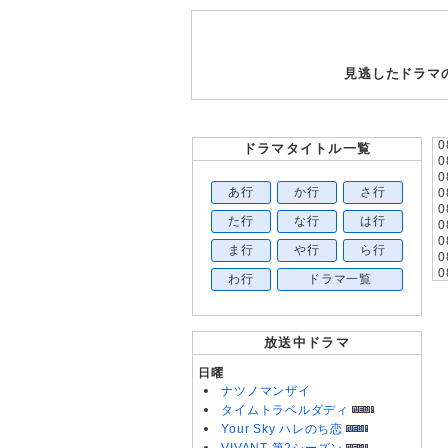
見逃したドラマ
0
ドラマタイトル一覧
0
0
あ行
か行
さ行
0
0
た行
な行
は行
0
0
ま行
や行
ら行
0
0
わ行
ドラマ一覧
0
0
0
0
放送中ドラマ
0
0
日曜
0
ナツノマンザイ
0
タイムトラベルダディ
0
Your Sky ハレのち恋
0