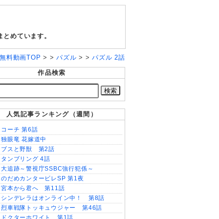
まとめています。
ラマ無料動画TOP
> >
パズル
> >
パズル 2話
作品検索
人気記事ランキング（週間）
コーチ 第6話
独眼竜 花嫁道中
ブスと野獣 第2話
タンブリング 4話
大追跡～警視庁SSBC強行犯係～
のだめカンタービレSP 第1夜
宮本から君へ 第11話
シンデレラはオンライン中！ 第8話
烈車戦隊トッキュウジャー 第46話
ドクターホワイト 第1話