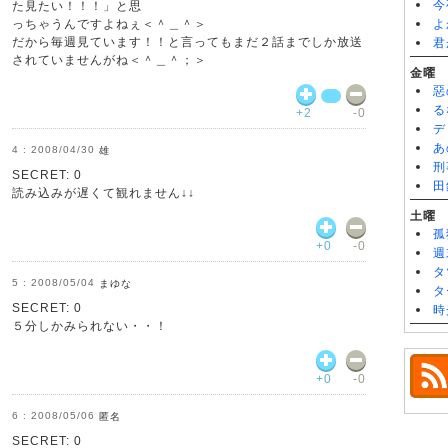
今
た見たい！！！」と思
っちゃうんですよねぇ＜＾＿＾＞
よ
だから毎週見ています！！と言ってもまだ２話までしか放送
君
されていませんがね＜＾＿＾；＞
金曜
惡
る
+2
-0
デ
あ
2008/04/30
雄
刑
SECRET: 0
田
読み込みが遅くて観れません↓↓
土曜
孤
+0
-0
週
タ
2008/05/04
まゆな
タ
SECRET: 0
時
５分しかみられない・・！
+0
-0
2008/05/06
匿名
SECRET: 0