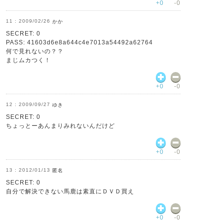
+0
-0
2009/02/26
かか
SECRET: 0
PASS: 41603d6e8a644c4e7013a54492a62764
何で見れないの？？
まじムカつく！
+0
-0
2009/09/27
ゆき
SECRET: 0
ちょっとーあんまりみれないんだけど
+0
-0
2012/01/13
匿名
SECRET: 0
自分で解決できない馬鹿は素直にＤＶＤ買え
+0
-0