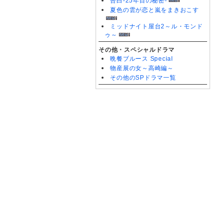
告白-25年目の秘密-
夏色の雲が恋と嵐をまきおこす
ミッドナイト屋台2～ル・モンド
ゥ～
その他・スペシャルドラマ
晩餐ブルース Special
物産展の女～高崎編～
その他のSPドラマ一覧