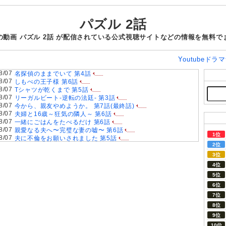
パズル 2話
の動画 パズル 2話 が配信されている公式視聴サイトなどの情報を無料で
Youtubeド
8/07
名探偵のままでいて 第4話
8/07
しもべの王子様 第6話
8/07
Tシャツが乾くまで 第5話
8/07
リーガルビート-逆転の法廷- 第3話
8/07
今から、親友やめようか。 第7話(最終話)
8/07
夫婦と16歳～狂気の隣人～ 第6話
8/07
一緒にごはんをたべるだけ 第6話
8/07
親愛なる夫へ〜完璧な妻の嘘〜 第6話
8/07
夫に不倫をお願いされました 第5話
8/06
ラストノート 第5話
8/06
大空港～GATE24～ 第3話
8/06
君は夏のなか 第6話
8/06
おちたらおわり 第6話
8/06
ドライな同期の溺愛癖 第5話
8/05
今夜もシリアルキラーと待ち合わせ 第6話
8/05
ファーストクライ 母子救命救急班 第5話
8/05
Tokyo middle 30 第3話
8/05
大追跡～警視庁SSBC強行犯係～Season2 第3話
8/05
スピナーベイト 第6話