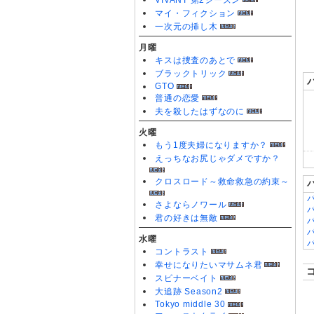
VIVANT 第2シーズン
0
マイ・フィクション
一次元の挿し木
月曜
キスは捜査のあとで
ブラックトリック
GTO
普通の恋愛
夫を殺したはずなのに
火曜
もう1度夫婦になりますか？
えっちなお尻じゃダメですか？
クロスロード～救命救急の約束～
さよならノワール
君の好きは無敵
水曜
コントラスト
幸せになりたいマサムネ君
スピナーベイト
大追跡 Season2
Tokyo middle 30