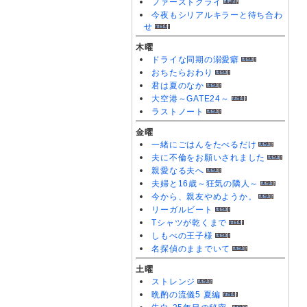
ファーストクライ
今夜もシリアルキラーと待ち合わ
せ
木曜
ドライな同期の溺愛癖
おちたらおわり
君は夏のなか
大空港～GATE24～
ラストノート
金曜
一緒にごはんをたべるだけ
夫に不倫をお願いされました
親愛なる夫へ
夫婦と16歳～狂気の隣人～
今から、親友やめようか。
リーガルビート
Tシャツが乾くまで
しもべの王子様
名探偵のままでいて
土曜
ストレンジ
晩酌の流儀5 夏編