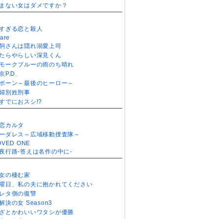
まない女はダメですか？
すぎる恋と殺人
are
飼さんは隠れ溺愛上司
たらやらしい深見くん
モークブルーの雨のち晴れ
京P.D.
ボーン～最後のヒーロー～
婦別姓刑事
すでにおスシ!?
恋カルタ
ーダレス～広域移動捜査隊～
OVED ONE
夜行路-答えは名作の中に-
女の棲む家
曜日、私の夫に抱かれてください
レタ側の復讐
解決の女 Season3
ざとかわいいワタシが優勝