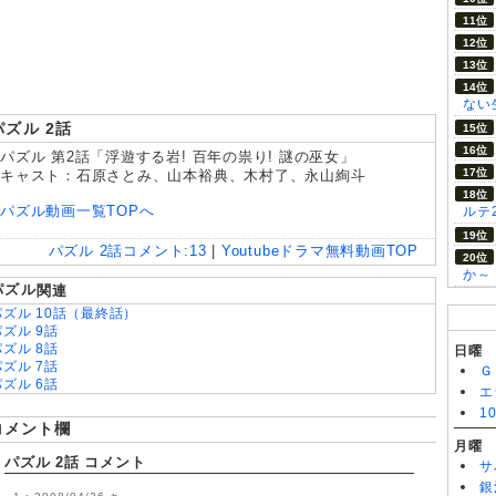
8/05
幸せになりたいマサムネ君 第5話
ない
パズル 2話
パズル 第2話「浮遊する岩! 百年の祟り! 謎の巫女」
キャスト：石原さとみ、山本裕典、木村了、永山絢斗
パズル動画一覧TOPへ
ルテ
パズル 2話
コメント:
13
|
Youtubeドラマ無料動画TOP
か～
パズル
関連
パズル 10話（最終話）
パズル 9話
パズル 8話
日曜
パズル 7話
Ｇ
パズル 6話
エ
パズル 5話
1
パズル 4話
コメント欄
パズル 3話
月曜
パズル
パズル 2話 コメント
サ
パズル 1話
銀