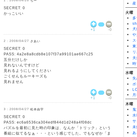
2008/04/26
ちー
産
SECRET: 0
火曜
かっこいい
多
sh
犬
+1
-0
や
ス
2008/04/27
さあい
東
SECRET: 0
リ
PASS: 4a2e8a8cdb8e107f37a99101ae667c25
夫
五分だけしか
時
見れないんですけど
見れるようにしてください
水曜
ごくせんもルーキーズも
失
見れません
ボ
L
月
+1
-0
木曜
2008/04/27
鬼
松本由宇
水
SECRET: 0
サ
PASS: ec6a6536ca304edf844d1d248a4f08dc
未
パズルを最初に見た時の印象は、なんか「トリック」という
あ
番組に似てるなぁ・・・という感じでした。でもなぜか「ま