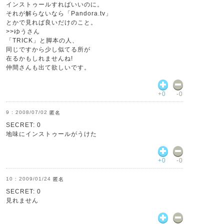
インストゥールすればいいのに。
それが解らないなら「Pandora.tv」
とかで見れば良いだけのこと。
>>ゆうさん
「TRICK」と脚本の人、
同じですから少し似てる所が
在るかもしれませんね!
仲間さんも出て欲しいです。
+0
-0
2008/07/02
匿名
SECRET: 0
地味にインストゥールがうけた
+0
-0
2009/01/24
匿名
SECRET: 0
見れません