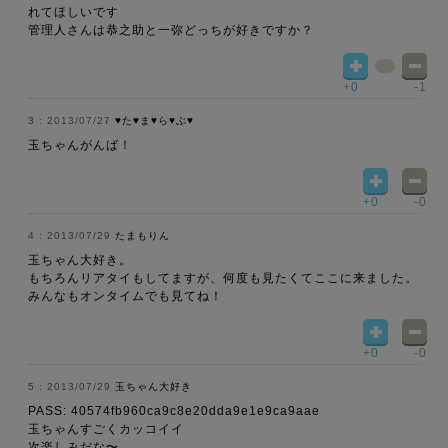
れてほしいです
管理人さんは恭之助と一弥どっちが好きですか？
+0
-1
2013/07/27
♥た♥ま♥ら♥ぶ♥
玉ちゃんがんば！
+0
-0
2013/07/29
たまもりん
玉ちゃん大好き。
もちろんリアタイもしてますが、何度も見たくてここに来ました。
みんなもオンタイムでも見てね！
+0
-0
2013/07/29
玉ちゃん大好き
PASS: 40574fb960ca9c8e20dda9e1e9ca9aae
玉ちゃんすごくカッコイイ
次楽しみだな〜