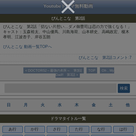
Youtubeドラマ無料動画
ぴんとこな 第2話
ぴんとこな 第2話「切ない片想い…ダメ御曹司は恋の力で強くなる！」
キャスト：玉森裕太、中山優馬、川島海荷、山本耕史、高嶋政宏、榎木
孝明、江波杏子、岸谷五朗
ぴんとこな 動画一覧TOPへ
ぴんとこな 第2話
コメント:
7
< DOCTORS2～最強の名医～ 第3話
TOP
Oh，My
Dad!! 第3話 >
日
月
火
水
木
金
土
他
ドラマタイトル一覧
あ行
か行
さ行
た行
な行
は行