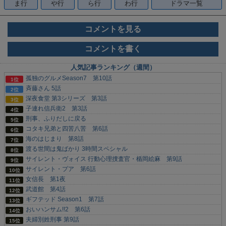
ま行
や行
ら行
わ行
ドラマ一覧
コメントを見る
コメントを書く
人気記事ランキング（週間）
孤独のグルメSeason7 第10話
斉藤さん 5話
深夜食堂 第3シリーズ 第3話
子連れ信兵衛2 第3話
刑事、ふりだしに戻る
コタキ兄弟と四苦八苦 第6話
海のはじまり 第8話
渡る世間は鬼ばかり 3時間スペシャル
サイレント・ヴォイス 行動心理捜査官・楯岡絵麻 第9話
サイレント・プア 第6話
女信長 第1夜
武道館 第4話
ギフテッド Season1 第7話
おいハンサム!!2 第6話
夫婦別姓刑事 第9話