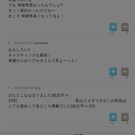
でも 視聴率悪かったんでしょ?
すごく面白かったけどな〜
次こそ 視聴率高くなってるよ！
+0
-0
2013/07/31
moemoe
おもしろい!!
キャスティングも最高♡
来週からはリアルタイムで見よーっと♪
+0
-0
2013/08/04
なな
ぴんとこなはまりました[絵文字:v-
238] 私は１２才ですがこの作品は
とても面白くて見どころ満載でした[絵文字:v-10]
+0
-0