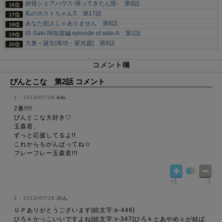
妖怪シェアハウス-帰ってきたん怪- 第9話
私のホストちゃんS 第17話
あなた犯人じゃありません 第6話
咲-Saki-阿知賀編 episode of side-A 第1話
大奥～誕生[有功・家光篇] 第9話
コメント欄
ぴんとこな 第2話 コメント
2013/07/26
kiki
2番!!!!
ぴんとこな大好き♡
玉森君、
ずっと応援してるよ!!
これからもがんばってね☆
フレーフレー玉森君!!!
+1
-1
2013/07/26
のん
ＵＰありがとうございます[絵文字:e-446]
ひろｋかっこいいですよね[絵文字:v-347]ひろｋとあやめｃが結ば