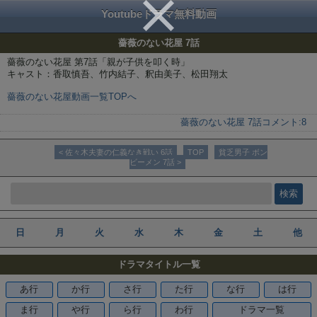
Youtubeドラマ無料動画
薔薇のない花屋 7話
薔薇のない花屋 第7話「親が子供を叩く時」
キャスト：香取慎吾、竹内結子、釈由美子、松田翔太
薔薇のない花屋動画一覧TOPへ
薔薇のない花屋 7話
コメント:
8
< 佐々木夫妻の仁義なき戦い 6話
TOP
貧乏男子 ボン
ビーメン 7話 >
日
月
火
水
木
金
土
他
ドラマタイトル一覧
あ行
か行
さ行
た行
な行
は行
ま行
や行
ら行
わ行
ドラマ一覧