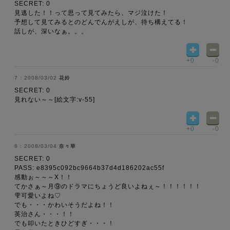
SECRET: 0
見逃した！！って思って見てみたら、マジ泣けた！
予想して見てみるとのどんでんがえしが、待ち構えてる！
話しが、深いなぁ。。。
+0
-0
2008/03/02
花鈴
SECRET: 0
見れない～～[絵文字:v-55]
+0
-0
2008/03/04
奈々華
SECRET: 0
PASS: e8395c092bc9664b37d4d186202ac55f
感動ぉ～～～Χ！！
てかさぁ～月⑨のドラマにちょうど良いよねぇ～！！！！！！
雫可愛いよね♡
でも・・・かわいそうだよね！！
英治さん・・・！！
でも叩いたときひどすぎ・・・！