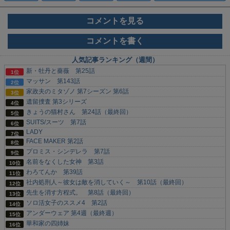
コメントを見る
コメントを書く
人気記事ランキング（週間）
新・牡丹と薔薇 第25話
マッサン 第143話
家政夫のミタゾノ 第7シーズン 第6話
遺留捜査 第3シリーズ
きょうの猫村さん 第24話（最終回）
SUITS/スーツ 第7話
LADY
FACE MAKER 第2話
プロミス・シンデレラ 第7話
名前をなくした女神 第3話
わろてんか 第39話
社内処刑人～彼女は敵を消していく～ 第10話（最終回）
先生を消す方程式。 第8話（最終回）
ソロ活女子のススメ4 第2話
アンダーウェア 第4週（最終週）
華和家の四姉妹