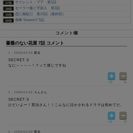
サイレント・プア 第1話
セーラー服と宇宙人 第3話
恋に無駄口 第10話（最終回）
相棒 Season7 5話
コメント欄
薔薇のない花屋 7話 コメント
2008/02/26
匿名
SECRET: 0
なに～～～～！？ッて感じですね
+0
-0
2008/02/26
ろんさん
SECRET: 0
ひどいよー！英治さん！！こんなに泣かされるドラマは初めてだ。
+0
-0
2008/02/26
匿名