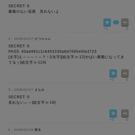
SECRET: 0
薔薇のない花屋 見れないよ
+1
-0
2008/02/27
がつちゃん
SECRET: 0
PASS: 40ad491c1c6403330a6d7695e6fa3723
[太字]え～～～～～？！[/太字][絵文字:v-12]やばい展開になってき
てるぅ[絵文字:v-119]
+0
-0
2008/02/27
まなみ
SECRET: 0
見れないぃ～[絵文字:v-16]
+0
-0
2008/02/28
匿名