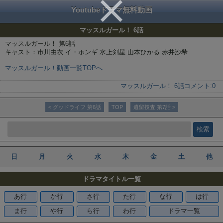
Youtubeドラマ無料動画
マッスルガール！ 6話
マッスルガール！ 第6話
キャスト：市川由衣 イ・ホンギ 水上剣星 山本ひかる 赤井沙希
マッスルガール！動画一覧TOPへ
マッスルガール！ 6話
コメント:
0
< グッドライフ 第6話
TOP
遺留捜査 第7話 >
日
月
火
水
木
金
土
他
ドラマタイトル一覧
あ行
か行
さ行
た行
な行
は行
ま行
や行
ら行
わ行
ドラマ一覧