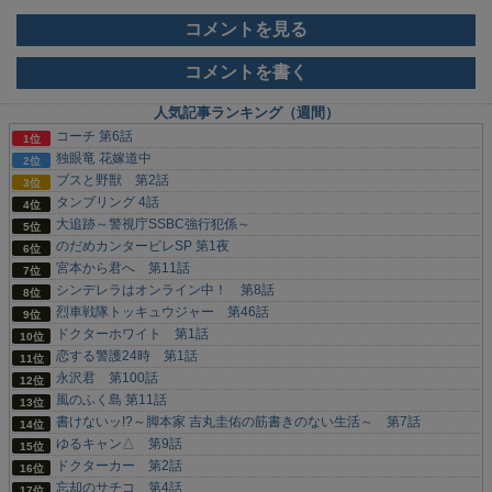
コメントを見る
コメントを書く
人気記事ランキング（週間）
コーチ 第6話
独眼竜 花嫁道中
ブスと野獣 第2話
タンブリング 4話
大追跡～警視庁SSBC強行犯係～
のだめカンタービレSP 第1夜
宮本から君へ 第11話
シンデレラはオンライン中！ 第8話
烈車戦隊トッキュウジャー 第46話
ドクターホワイト 第1話
恋する警護24時 第1話
永沢君 第100話
風のふく島 第11話
書けないッ!?～脚本家 吉丸圭佑の筋書きのない生活～ 第7話
ゆるキャン△ 第9話
ドクターカー 第2話
忘却のサチコ 第4話