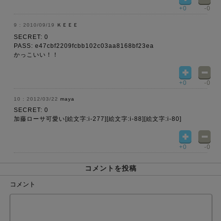
+0
-0
2010/09/19
ＫＥＥＥ
SECRET: 0
PASS: e47cbf2209fcbb102c03aa8168bf23ea
かっこいい！！
+0
-0
2012/03/22
maya
SECRET: 0
加藤ローサ可愛い[絵文字:i-277][絵文字:i-88][絵文字:i-80]
+0
-0
コメントを投稿
コメント