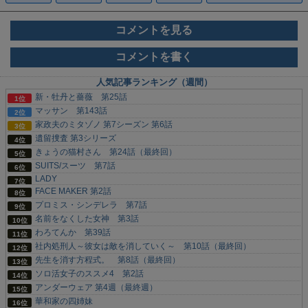
コメントを見る
コメントを書く
人気記事ランキング（週間）
新・牡丹と薔薇 第25話
マッサン 第143話
家政夫のミタゾノ 第7シーズン 第6話
遺留捜査 第3シリーズ
きょうの猫村さん 第24話（最終回）
SUITS/スーツ 第7話
LADY
FACE MAKER 第2話
プロミス・シンデレラ 第7話
名前をなくした女神 第3話
わろてんか 第39話
社内処刑人～彼女は敵を消していく～ 第10話（最終回）
先生を消す方程式。 第8話（最終回）
ソロ活女子のススメ4 第2話
アンダーウェア 第4週（最終週）
華和家の四姉妹