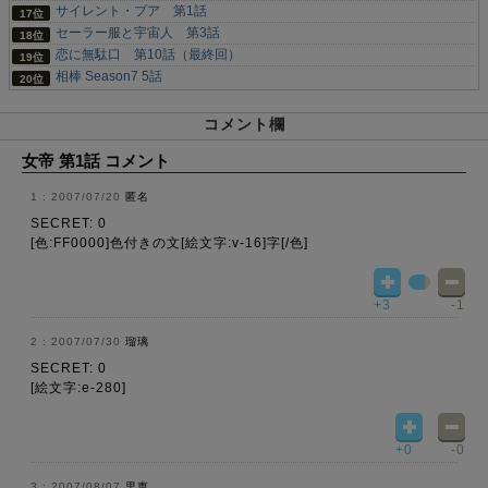
サイレント・プア 第1話
セーラー服と宇宙人 第3話
恋に無駄口 第10話（最終回）
相棒 Season7 5話
コメント欄
女帝 第1話 コメント
2007/07/20
匿名
SECRET: 0
[色:FF0000]色付きの文[絵文字:v-16]字[/色]
+3
-1
2007/07/30
瑠璃
SECRET: 0
[絵文字:e-280]
+0
-0
2007/08/07
里恵