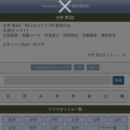
Youtubeドラマ無料動画
女帝 第1話
女帝 第1話「No.1ホステス VS 復習の女」
主演(キャスト)
立花彩香：加藤ローサ、伊達直人：松田翔太、北條梨奈：酒井彩名
女帝ドラマ動画一覧TOP
女帝 第1話
コメント:
10
< 山田太郎ものがたり 2話
TOP
女帝 >
日
月
火
水
木
金
土
他
ドラマタイトル一覧
あ行
か行
さ行
た行
な行
は行
ま行
や行
ら行
わ行
ドラマ一覧