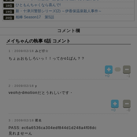
ひともんちゃくなら喜んで!
新・十津川警部シリーズ(2) ～伊香保温泉殺人事件～
相棒 Season17 第5話
コメント欄
メイちゃんの執事 6話 コメント
2009/02/18
みど仔☆
ちょぉおもしろいっ！！ってかo1ばん？？
+0
-1
2009/02/18
y
veohかdmotionだとうれしいです・
+0
-0
2009/02/18
匿名
PASS: ec6a6536ca304edf844d1d248a4f08dc
見れませーん