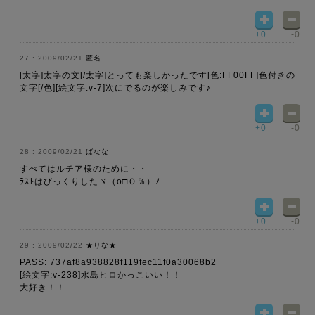
+0
-0
2009/02/21
匿名
[太字]太字の文[/太字]とっても楽しかったです[色:FF00FF]色付きの
文字[/色][絵文字:v-7]次にでるのが楽しみです♪
+0
-0
2009/02/21
ばなな
すべてはルチア様のために・・
ﾗｽﾄはびっくりしたヾ（о□Ｏ％）ﾉ
+0
-0
2009/02/22
★りな★
PASS: 737af8a938828f119fec11f0a30068b2
[絵文字:v-238]水島ヒロかっこいい！！
大好き！！