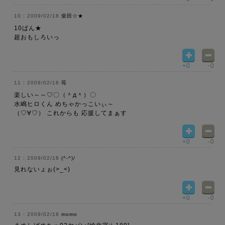
2009/02/18
柴田☆★
10ばん★
超おもしろいっ
+0
-0
2009/02/18
苺
楽しい～～♡〇（＾д＾）〇
水嶋ヒロくん めちゃかっこいぃ～
（♡∀♡） これからも 応援してまぁす
+0
-0
2009/02/18
(^-^)/
見れないょぉ(>_<)
+0
-0
2009/02/18
momo