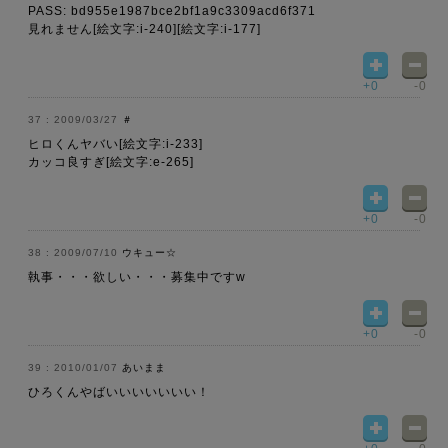
PASS: bd955e1987bce2bf1a9c3309acd6f371
見れません[絵文字:i-240][絵文字:i-177]
+0
-0
2009/03/27
＃
ヒロくんヤバい[絵文字:i-233]
カッコ良すぎ[絵文字:e-265]
+0
-0
2009/07/10
ウキュー☆
執事・・・欲しい・・・募集中ですw
+0
-0
2010/01/07
あいまま
ひろくんやばいいいいいいい！