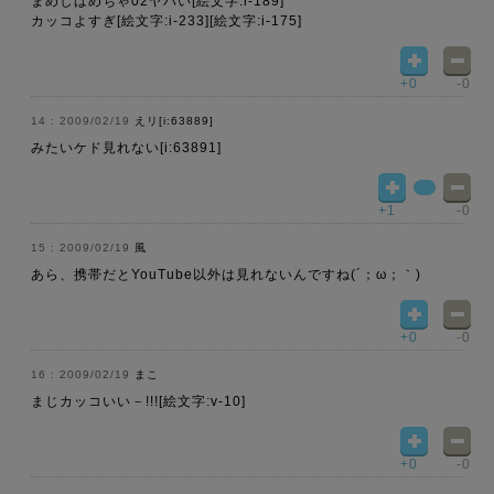
まめしばめちゃ02ヤバい[絵文字:i-189]
カッコよすぎ[絵文字:i-233][絵文字:i-175]
+0
-0
2009/02/19
えリ[i:63889]
みたいケド見れない[i:63891]
+1
-0
2009/02/19
風
あら、携帯だとYouTube以外は見れないんですね(´；ω；｀)
+0
-0
2009/02/19
まこ
まじカッコいい－!!![絵文字:v-10]
+0
-0