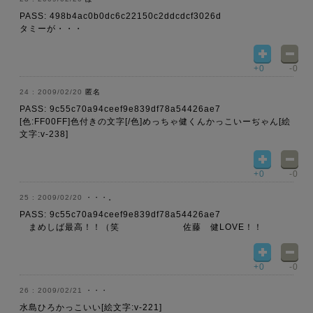
PASS: 498b4ac0b0dc6c22150c2ddcdcf3026d
タミーが・・・
+0
-0
2009/02/20
匿名
PASS: 9c55c70a94ceef9e839df78a54426ae7
[色:FF00FF]色付きの文字[/色]めっちゃ健くんかっこいーぢゃん[絵
文字:v-238]
+0
-0
2009/02/20
・・・。
PASS: 9c55c70a94ceef9e839df78a54426ae7
まめしば最高！！（笑 佐藤 健LOVE！！
+0
-0
2009/02/21
・・・
水島ひろかっこいい[絵文字:v-221]