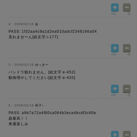
+0
-0
2009/02/18
あ
PASS: 1f32aa4c9a1d2ea010adcf2348166a04
見れませーん[絵文字:i-177]
+0
-0
2009/02/18
ゆっきー
パンドラ観れません、[絵文字:e-452]
動画増やしてください[絵文字:e-420]
+0
-0
2009/02/18
莉子♪
PASS: a9b7a72a4f80ca064b3eca4bcdf3c60e
超最高！！
来週楽しみ