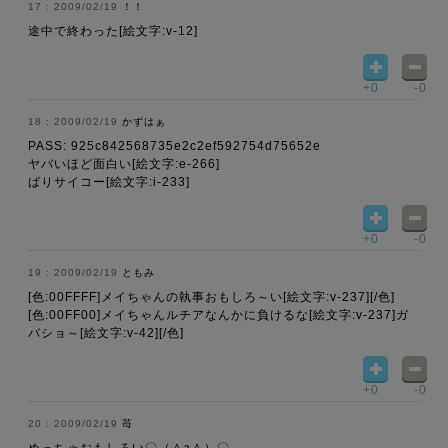
2009/02/19
！！
途中で終わった[絵文字:v-12]
+0
-0
2009/02/19
かずはぁ
PASS: 925c842568735e2c2ef592754d75652e
ヤバいほど面白い[絵文字:e-266]
ばりサイコー[絵文字:i-233]
+0
-0
2009/02/19
ともみ
[色:00FFFF]メイちゃんの執事おもしろ～い[絵文字:v-237][/色]
[色:00FF00]メイちゃんルチアなんかに負けるな[絵文字:v-237]ガ
バショ～[絵文字:v-42][/色]
+0
-0
2009/02/19
苺