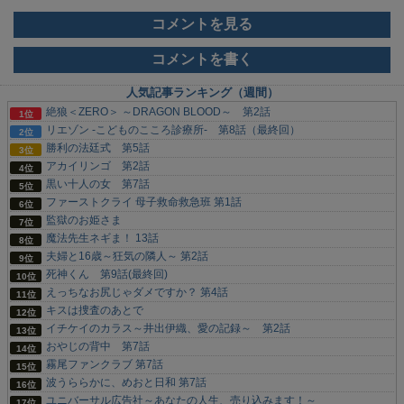
コメントを見る
コメントを書く
人気記事ランキング（週間）
絶狼＜ZERO＞ ～DRAGON BLOOD～ 第2話
リエゾン -こどものこころ診療所- 第8話（最終回）
勝利の法廷式 第5話
アカイリンゴ 第2話
黒い十人の女 第7話
ファーストクライ 母子救命救急班 第1話
監獄のお姫さま
魔法先生ネギま！ 13話
夫婦と16歳～狂気の隣人～ 第2話
死神くん 第9話(最終回)
えっちなお尻じゃダメですか？ 第4話
キスは捜査のあとで
イチケイのカラス～井出伊織、愛の記録～ 第2話
おやじの背中 第7話
霧尾ファンクラブ 第7話
波うららかに、めおと日和 第7話
ユニバーサル広告社～あなたの人生、売り込みます！～