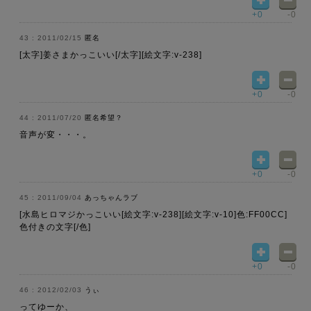
+0
-0
2011/02/15
匿名
[太字]姜さまかっこいい[/太字][絵文字:v-238]
+0
-0
2011/07/20
匿名希望？
音声が変・・・。
+0
-0
2011/09/04
あっちゃんラブ
[水島ヒロマジかっこいい[絵文字:v-238][絵文字:v-10]色:FF00CC]
色付きの文字[/色]
+0
-0
2012/02/03
うぃ
ってゆーか、