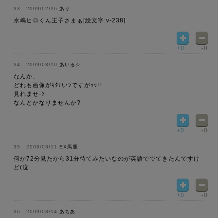
2009/02/26
あり
水嶋ヒロくん王子さまぁ[絵文字:v-238]
+0
-0
2009/03/10
あいる☆
なんか、
どれも画像がｷﾀﾅいﾝですがｯｯ!!
見れませ-ﾝ
なんとかなりませんか?
+0
-0
2009/03/11
EX馬鹿
何か72分見たから31分待てみたいなのが英語ででてきたんですけ
ど(泣
+0
-0
2009/03/14
あちあ