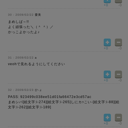
+0
-0
2009/02/22
愛美
まめしば～!!
よく頑張った＼（＾ ＾）／
かっこよかったよ♪
+0
-0
2009/02/22
a
veohで見れるようにしてください
+0
-0
2009/02/23
ひ-ょ
PASS: 923499c038ee51d01fa66472e3cd57ac
まめシバ[絵文字:i-274][絵文字:i-265]しにカｯこい-[絵文字:i-88][絵
文字:i-262][絵文字:i-189]
+0
-0