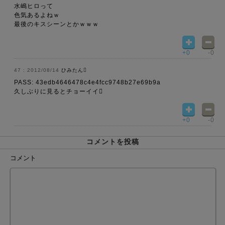
水嶋ヒロって
色気あるよねｗ
最後のキスシーンとかｗｗｗ
+0
-0
2012/08/14
ひみたん󾬍
PASS: 43edb4646478c4e4fcc9748b27e69b9a
久しぶりに見るとチョーイイ󾮔
+0
-0
コメントを投稿
コメント