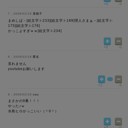
+0
-0
2009/02/18
菜穂子
まめしば－[絵文字:i-233][絵文字:i-189]理人さまぁ－[絵文字:i-
175][絵文字:i-176]
かっこよすぎｗｗ[絵文字:i-234]
+0
-0
2009/02/18
匿名
見れません
youtubeお願いします
+2
-0
2009/02/18
nao
まさかの9番！！！
やった♪ｗ
水島ヒロかっこいい（＾0＾）
+0
-0