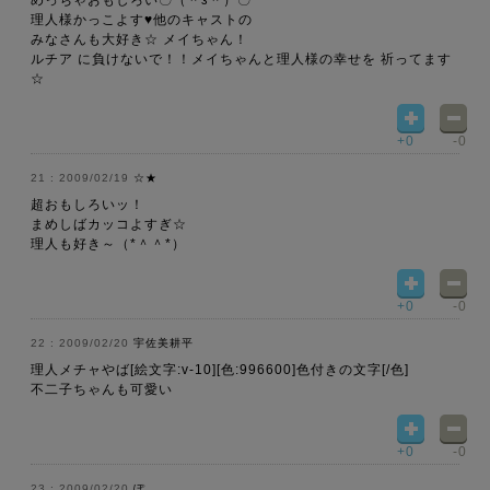
めっちゃおもしろい〇（＾з＾）〇
理人様かっこよす♥他のキャストの
みなさんも大好き☆ メイちゃん！
ルチア に負けないで！！メイちゃんと理人様の幸せを 祈ってます
☆
+0
-0
2009/02/19
☆★
超おもしろいッ！
まめしばカッコよすぎ☆
理人も好き～（*＾＾*）
+0
-0
2009/02/20
宇佐美耕平
理人メチャやば[絵文字:v-10][色:996600]色付きの文字[/色]
不二子ちゃんも可愛い
+0
-0
2009/02/20
ぽ