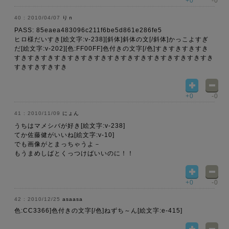
+0
-0
2010/04/07
りｎ
PASS: 85eaea483096c211f6be5d861e286fe5
ヒロ様だいすき[絵文字:v-238][斜体]斜体の文[/斜体]かっこよすぎ
だ[絵文字:v-202][色:FF00FF]色付きの文字[/色]すきすきすきすき
すきすきすきすきすきすきすきすきすきすきすきすきすきすきすき
すきすきすきすき
+0
-0
2010/11/09
にょん
うちはマメシバが好き[絵文字:v-238]
てか佐藤健がいいね[絵文字:v-10]
でも画像がとまっちゃうよ－
もうまめしばとくっつけばいいのに！！
+0
-0
2010/12/25
asaasa
色:CC3366]色付きの文字[/色]ねずち～ん[絵文字:e-415]