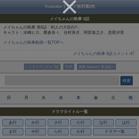
Youtubeドラマ無料動画
メイちゃんの執事 6話
メイちゃんの執事 第6話「剣人の大告白!!」
キャスト：水嶋ヒロ、榮倉奈々、谷村美月、阿部進之介、忽那汐里
メイちゃんの執事動画一覧TOPへ
メイちゃんの執事 6話
コメント:
47
< トライアングル 7話
TOP
相棒 Season7 第15話 >
日
月
火
水
木
金
土
他
ドラマタイトル一覧
あ行
か行
さ行
た行
な行
は行
ま行
や行
ら行
わ行
ドラマ一覧