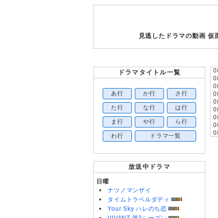
見逃したドラマの動画 仮
0
ドラマタイトル一覧
0
0
あ行
か行
さ行
0
0
た行
な行
は行
0
0
ま行
や行
ら行
0
0
わ行
ドラマ一覧
0
0
0
0
放送中ドラマ
0
0
日曜
ナツノマンザイ
0
タイムトラベルダディ
0
Your Sky ハレのち恋
0
0