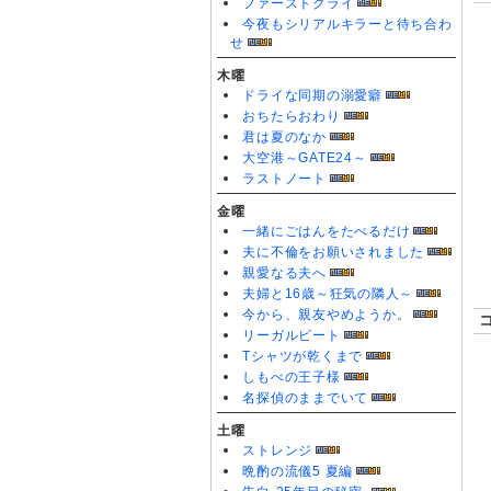
ファーストクライ
今夜もシリアルキラーと待ち合わ
せ
木曜
ドライな同期の溺愛癖
おちたらおわり
君は夏のなか
大空港～GATE24～
ラストノート
金曜
一緒にごはんをたべるだけ
夫に不倫をお願いされました
親愛なる夫へ
夫婦と16歳～狂気の隣人～
今から、親友やめようか。
リーガルビート
Tシャツが乾くまで
しもべの王子様
名探偵のままでいて
土曜
ストレンジ
晩酌の流儀5 夏編