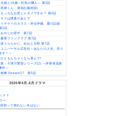
夫婦と16歳～狂気の隣人～ 第2話
死神くん 第9話(最終回)
えっちなお尻じゃダメですか？ 第4話
キスは捜査のあとで
イチケイのカラス～井出伊織、愛の記録
第2話
おやじの背中 第7話
霧尾ファンクラブ 第7話
波うららかに、めおと日和 第7話
ユニバーサル広告社～あなたの人生、売り
ます！～
ひともんちゃくなら喜んで!
新・十津川警部シリーズ(2) ～伊香保温泉
事件～
相棒 Season17 第5話
2026年4月-6月ドラマ
ＩＦＴ
ラー
0回切って倒れない木はない