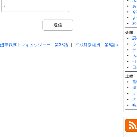
未
あ
今
よ
君
金曜
惡
る
烈車戦隊トッキュウジャー 第36話
｜
平成舞祭組男 第5話＞
デ
あ
刑
田
土曜
孤
週
タ
タ
時