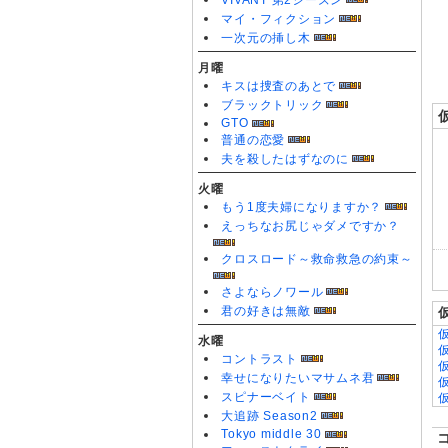
VIVANT 第2シーズン
0
マイ・フィクション
一次元の挿し木
月曜
キスは捜査のあとで
ブラックトリック
GTO
普通の恋愛
夫を殺したはずなのに
火曜
もう1度夫婦になりますか？
えっちなお尻じゃダメですか？
クロスロード～救命救急の約束～
さよならノワール
君の好きは無敵
水曜
コントラスト
幸せになりたいマサムネ君
スピナーベイト
大追跡 Season2
Tokyo middle 30