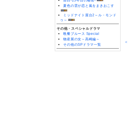
告白-25年目の秘密-
夏色の雲が恋と嵐をまきおこす
ミッドナイト屋台2～ル・モンド
ゥ～
その他・スペシャルドラマ
晩餐ブルース Special
物産展の女～高崎編～
＜
その他のSPドラマ一覧