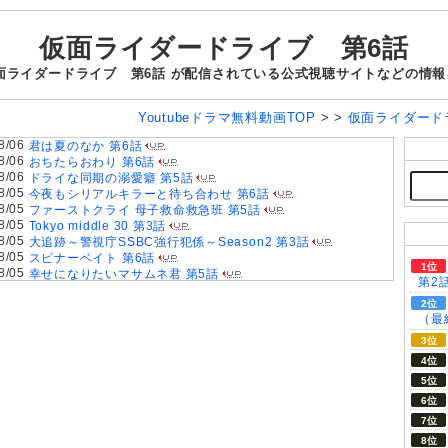
仮面ライダードライブ 第6話
面ライダードライブ 第6話 が配信されている公式視聴サイトなどの情
Youtubeドラマ無料動画TOP
> >
仮面ライダード
8/06
君は夏のなか 第6話
8/06
おちたらおわり 第6話
8/06
ドライな同期の溺愛癖 第5話
8/05
今夜もシリアルキラーと待ち合わせ 第6話
8/05
ファーストクライ 母子救命救急班 第5話
8/05
Tokyo middle 30 第3話
8/05
大追跡～警視庁SSBC強行犯係～Season2 第3話
8/05
スピナーベイト 第6話
8/05
幸せになりたいマサムネ君 第5話
第2
8/05
コントラスト 第6話
8/04
君の好きは無敵 第4話
（最
8/04
さよならノワール 第5話
8/04
クロスロード～救命救急の約束～ 第5話
8/04
えっちなお尻じゃダメですか？ 第5話
8/04
もう1度夫婦になりますか？～カモフラージュ夫婦～ 第5話
8/03
夫を殺したはずなのに 第5話
8/03
普通の恋愛 第5話
8/03
GTO 2026 第3話
8/03
ブラックトリック～裁きを操る弁護人～ 第3話