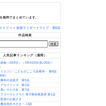
報を無料でまとめています。
ライブ
> >
仮面ライダードライブ 第6話
作品検索
人気記事ランキング（週間）
絶狼＜ZERO＞ ～DRAGON BLOOD～
話
リエゾン -こどものこころ診療所- 第8話
終回）
勝利の法廷式 第5話
アカイリンゴ 第2話
黒い十人の女 第7話
ファーストクライ 母子救命救急班 第1話
監獄のお姫さま
魔法先生ネギま！ 13話