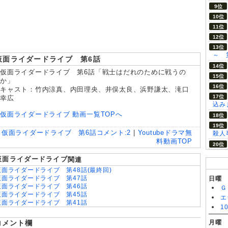
8/03
キスは捜査のあとで 第2話
～ 
仮面ライダードライブ 第6話
仮面ライダードライブ 第6話「戦士はだれのために戦うの
か」
キャスト：竹内涼真、内田理央、井俣太良、浜野謙太、滝口
幸広
込み
仮面ライダードライブ 動画一覧TOPへ
仮面ライダードライブ 第6話
コメント:
2
|
Youtubeドラマ無
殺人
料動画TOP
仮面ライダードライブ
関連
仮面ライダードライブ 第48話(最終回)
仮面ライダードライブ 第47話
日曜
仮面ライダードライブ 第46話
Ｇ
仮面ライダードライブ 第45話
エ
仮面ライダードライブ 第41話
1
仮面ライダードライブ 第39話
仮面ライダードライブ 第38話
コメント欄
月曜
仮面ライダードライブ 第35話