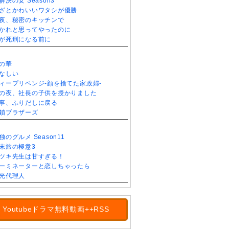
解決の女 Season3
ざとかわいいワタシが優勝
夜、秘密のキッチンで
かれと思ってやったのに
が死刑になる前に
の華
なしい
ィープリベンジ-顔を捨てた家政婦-
の夜、社長の子供を授かりました
事、ふりだしに戻る
鎖ブラザーズ
独のグルメ Season11
末旅の極意3
ツキ先生は甘すぎる！
ーミネーターと恋しちゃったら
光代理人
Youtubeドラマ無料動画++RSS