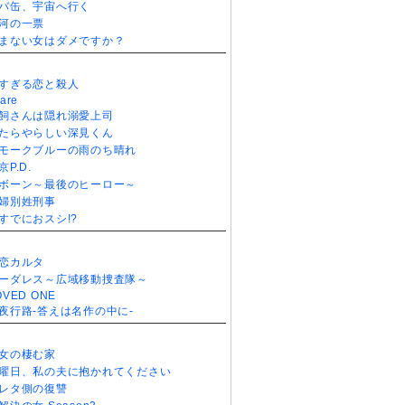
バ缶、宇宙へ行く
河の一票
まない女はダメですか？
すぎる恋と殺人
are
飼さんは隠れ溺愛上司
たらやらしい深見くん
モークブルーの雨のち晴れ
京P.D.
ボーン～最後のヒーロー～
婦別姓刑事
すでにおスシ!?
恋カルタ
ーダレス～広域移動捜査隊～
OVED ONE
夜行路-答えは名作の中に-
女の棲む家
曜日、私の夫に抱かれてください
レタ側の復讐