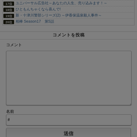
ユニバーサル広告社～あなたの人生、売り込みます！～
ひともんちゃくなら喜んで!
新・十津川警部シリーズ(2) ～伊香保温泉殺人事件～
相棒 Season17 第5話
コメントを投稿
コメント
名前