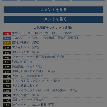
コメントを見る
コメントを書く
人気記事ランキング（週間）
絶狼＜ZERO＞ ～DRAGON BLOOD～ 第2話
リエゾン -こどものこころ診療所- 第8話（最終回）
勝利の法廷式 第5話
アカイリンゴ 第2話
黒い十人の女 第7話
ファーストクライ 母子救命救急班 第1話
監獄のお姫さま
魔法先生ネギま！ 13話
夫婦と16歳～狂気の隣人～ 第2話
死神くん 第9話(最終回)
えっちなお尻じゃダメですか？ 第4話
キスは捜査のあとで
イチケイのカラス～井出伊織、愛の記録～ 第2話
おやじの背中 第7話
霧尾ファンクラブ 第7話
波うららかに、めおと日和 第7話