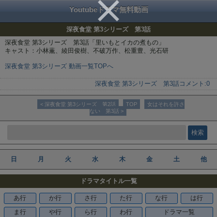
Youtubeドラマ無料動画
深夜食堂 第3シリーズ 第3話
深夜食堂 第3シリーズ 第3話「里いもとイカの煮もの」
キャスト：小林薫、綾田俊樹、不破万作、松重豊、光石研
深夜食堂 第3シリーズ 動画一覧TOPへ
深夜食堂 第3シリーズ 第3話
コメント:
0
< 深夜食堂 第3シリーズ 第2話
TOP
女はそれを許さ
ない 第3話 >
日
月
火
水
木
金
土
他
ドラマタイトル一覧
あ行
か行
さ行
た行
な行
は行
ま行
や行
ら行
わ行
ドラマ一覧