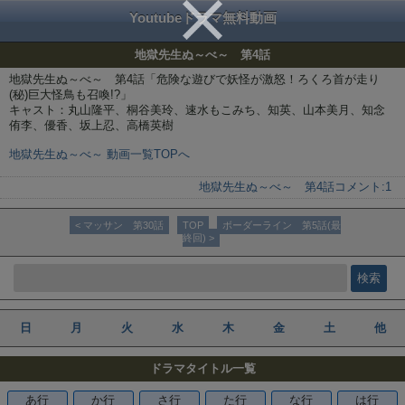
Youtubeドラマ無料動画
地獄先生ぬ～べ～ 第4話
地獄先生ぬ～べ～ 第4話「危険な遊びで妖怪が激怒！ろくろ首が走り
(秘)巨大怪鳥も召喚!?」
キャスト：丸山隆平、桐谷美玲、速水もこみち、知英、山本美月、知念
侑李、優香、坂上忍、高橋英樹
地獄先生ぬ～べ～ 動画一覧TOPへ
地獄先生ぬ～べ～ 第4話
コメント:
1
< マッサン 第30話
TOP
ボーダーライン 第5話(最
終回) >
日
月
火
水
木
金
土
他
ドラマタイトル一覧
あ行
か行
さ行
た行
な行
は行