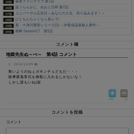
霧尾ファンクラブ 第7話
波うららかに、めおと日和 第7話
ユニバーサル広告社～あなたの人生、売り込みます！～
ひともんちゃくなら喜んで!
新・十津川警部シリーズ(2) ～伊香保温泉殺人事件～
相棒 Season17 第5話
コメント欄
地獄先生ぬ～べ～ 第4話 コメント
2014/11/05
ゆ
救いようのねぇガキンチョどもだ・・・
陰摩羅鬼零式を御覧に入れるしかないな！
しかし誰もいね(寂
+0
-0
コメントを投稿
コメント