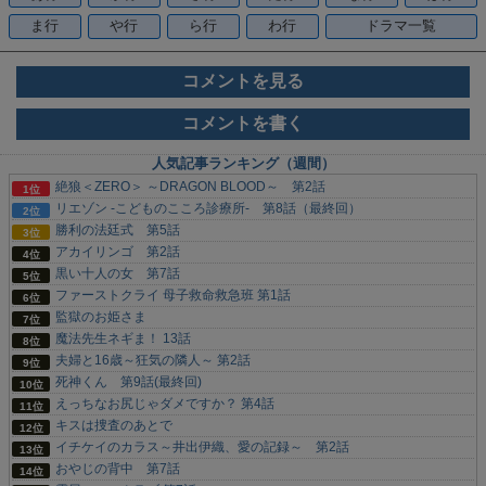
ま行
や行
ら行
わ行
ドラマ一覧
コメントを見る
コメントを書く
人気記事ランキング（週間）
絶狼＜ZERO＞ ～DRAGON BLOOD～ 第2話
リエゾン -こどものこころ診療所- 第8話（最終回）
勝利の法廷式 第5話
アカイリンゴ 第2話
黒い十人の女 第7話
ファーストクライ 母子救命救急班 第1話
監獄のお姫さま
魔法先生ネギま！ 13話
夫婦と16歳～狂気の隣人～ 第2話
死神くん 第9話(最終回)
えっちなお尻じゃダメですか？ 第4話
キスは捜査のあとで
イチケイのカラス～井出伊織、愛の記録～ 第2話
おやじの背中 第7話