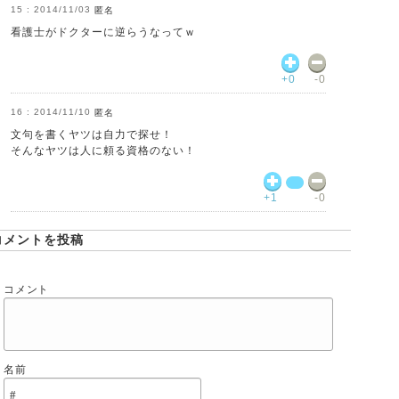
2014/11/03
匿名
看護士がドクターに逆らうなってｗ
+0
-0
2014/11/10
匿名
文句を書くヤツは自力で探せ！
そんなヤツは人に頼る資格のない！
+1
-0
コメントを投稿
コメント
名前