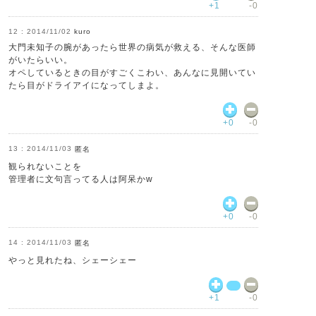
+1
-0
2014/11/02
kuro
大門未知子の腕があったら世界の病気が救える、そんな医師
がいたらいい。
オペしているときの目がすごくこわい、あんなに見開いてい
たら目がドライアイになってしまよ。
+0
-0
2014/11/03
匿名
観られないことを
管理者に文句言ってる人は阿呆かw
+0
-0
2014/11/03
匿名
やっと見れたね、シェーシェー
+1
-0