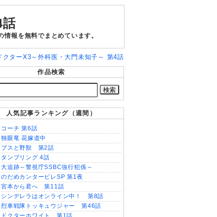
4話
どの情報を無料でまとめています。
ドクターX3～外科医・大門未知子～ 第4話
作品検索
人気記事ランキング（週間）
コーチ 第6話
独眼竜 花嫁道中
ブスと野獣 第2話
タンブリング 4話
大追跡～警視庁SSBC強行犯係～
のだめカンタービレSP 第1夜
宮本から君へ 第11話
シンデレラはオンライン中！ 第8話
烈車戦隊トッキュウジャー 第46話
ドクターホワイト 第1話