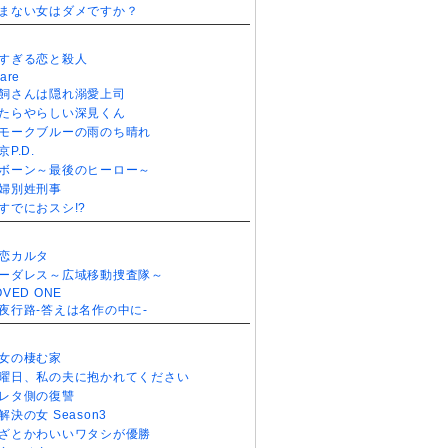
まない女はダメですか？
すぎる恋と殺人
are
飼さんは隠れ溺愛上司
たらやらしい深見くん
モークブルーの雨のち晴れ
京P.D.
ボーン～最後のヒーロー～
婦別姓刑事
すでにおスシ!?
恋カルタ
ーダレス～広域移動捜査隊～
OVED ONE
夜行路-答えは名作の中に-
女の棲む家
曜日、私の夫に抱かれてください
レタ側の復讐
解決の女 Season3
ざとかわいいワタシが優勝