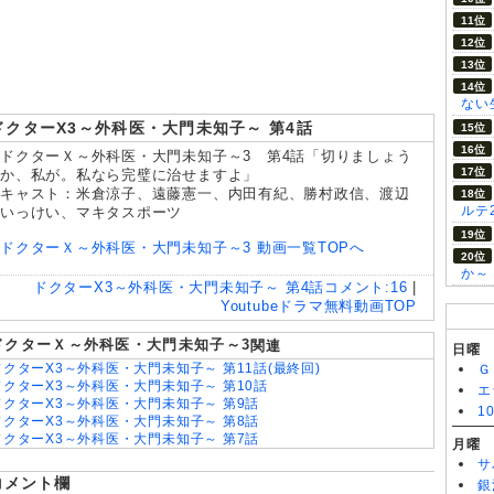
8/05
大追跡～警視庁SSBC強行犯係～Season2 第3話
ない
ドクターX3～外科医・大門未知子～ 第4話
ドクターＸ～外科医・大門未知子～3 第4話「切りましょう
か、私が。私なら完璧に治せますよ」
キャスト：米倉涼子、遠藤憲一、内田有紀、勝村政信、渡辺
ルテ
いっけい、マキタスポーツ
ドクターＸ～外科医・大門未知子～3 動画一覧TOPへ
か～
ドクターX3～外科医・大門未知子～ 第4話
コメント:
16
|
Youtubeドラマ無料動画TOP
ドクターＸ～外科医・大門未知子～3
関連
日曜
ドクターX3～外科医・大門未知子～ 第11話(最終回)
Ｇ
ドクターX3～外科医・大門未知子～ 第10話
エ
ドクターX3～外科医・大門未知子～ 第9話
1
ドクターX3～外科医・大門未知子～ 第8話
ドクターX3～外科医・大門未知子～ 第7話
月曜
ドクターX3～外科医・大門未知子～ 第6話
サ
ドクターX3～外科医・大門未知子～ 第5話
コメント欄
銀
ドクターX3～外科医・大門未知子～ 第3話