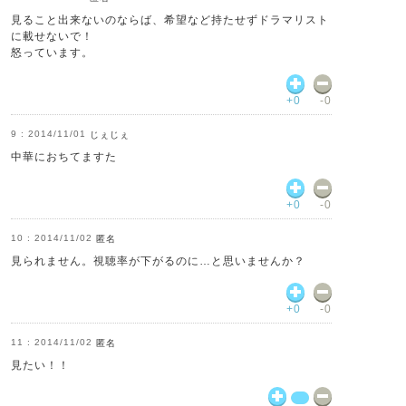
見ること出来ないのならば、希望など持たせずドラマリスト
に載せないで！
怒っています。
+0
-0
2014/11/01
じぇじぇ
中華におちてますた
+0
-0
2014/11/02
匿名
見られません。視聴率が下がるのに…と思いませんか？
+0
-0
2014/11/02
匿名
見たい！！