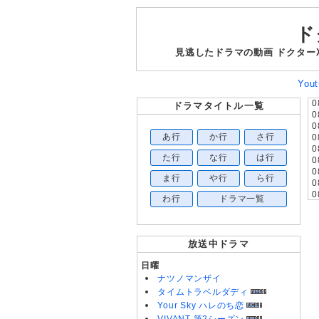
ド
見逃したドラマの動画 ドクター
Yo
0
ドラマタイトル一覧
0
0
あ行
か行
さ行
0
0
た行
な行
は行
0
0
ま行
や行
ら行
0
0
わ行
ドラマ一覧
0
0
0
0
放送中ドラマ
0
0
日曜
0
ナツノマンザイ
0
タイムトラベルダディ
0
Your Sky ハレのち恋
0