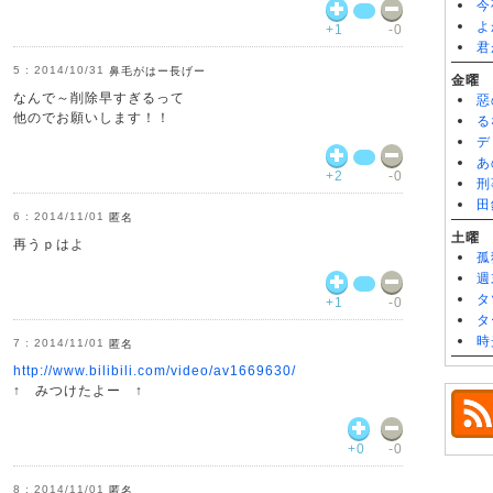
今
よ
+1
-0
君
2014/10/31
鼻毛がはー長げー
金曜
なんで～削除早すぎるって
惡
他のでお願いします！！
る
デ
あ
+2
-0
刑
田
2014/11/01
匿名
土曜
再うｐはよ
孤
週
タ
+1
-0
タ
時
2014/11/01
匿名
http://www.bilibili.com/video/av1669630/
↑ みつけたよー ↑
+0
-0
2014/11/01
匿名