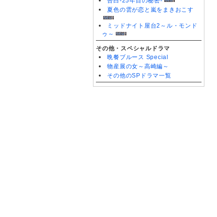
告白-25年目の秘密-
夏色の雲が恋と嵐をまきおこす
ミッドナイト屋台2～ル・モンド
ゥ～
その他・スペシャルドラマ
晩餐ブルース Special
物産展の女～高崎編～
その他のSPドラマ一覧