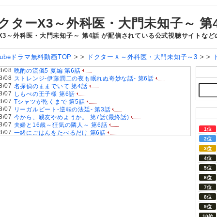
クターX3～外科医・大門未知子～ 第
X3～外科医・大門未知子～ 第4話 が配信されている公式視聴サイトな
utubeドラマ無料動画TOP
> >
ドクターＸ～外科医・大門未知子～3
> >
8/08
晩酌の流儀5 夏編 第6話
8/08
ストレンジ-伊藤潤二の夜も眠れぬ奇妙な話- 第6話
8/07
名探偵のままでいて 第4話
8/07
しもべの王子様 第6話
8/07
Tシャツが乾くまで 第5話
8/07
リーガルビート-逆転の法廷- 第3話
8/07
今から、親友やめようか。 第7話(最終話)
8/07
夫婦と16歳～狂気の隣人～ 第6話
8/07
一緒にごはんをたべるだけ 第6話
8/07
親愛なる夫へ〜完璧な妻の嘘〜 第6話
8/07
夫に不倫をお願いされました 第5話
8/06
ラストノート 第5話
8/06
大空港～GATE24～ 第3話
8/06
君は夏のなか 第6話
8/06
おちたらおわり 第6話
8/06
ドライな同期の溺愛癖 第5話
8/05
今夜もシリアルキラーと待ち合わせ 第6話
8/05
ファーストクライ 母子救命救急班 第5話
8/05
Tokyo middle 30 第3話