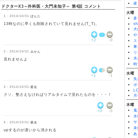
産
ドクターＸ～外科医・大門未知子～3 第2話
ドクターX3～外科医・大門未知子～ 第4話 コメント
ドクターＸ～外科医・大門未知子～3 第1話
火曜
ドクターＸ～外科医・大門未知子～3
2014/10/31
ぽんた
多
13時なのに早くも削除されていて見れません(T_T)。
sh
犬
や
+2
-0
ス
東
2014/10/31
みかん
リ
夫
見れませんよ
時
水曜
+1
-1
失
ボ
2014/10/31
匿名
L
クソ、塾さえなければリアルタイムで見れたものを・・・！
月
木曜
鬼
+0
-0
水
サ
2014/10/31
匿名
未
upするのが遅いから消される
あ