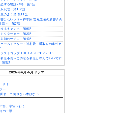
恋する警護24時 第1話
永沢君 第100話
風のふく島 第11話
書けないッ!?～脚本家 吉丸圭佑の筋書きの
生活～ 第7話
ゆるキャン△ 第9話
ドクターカー 第2話
忘却のサチコ 第4話
ホームドクター・神村愛 看取りの事件カ
2
ラストコップ THE LAST COP 2016
初恋不倫～この恋を初恋と呼んでいいです
 第5話
2026年4月-6月ドラマ
ＩＦＴ
ラー
0回切って倒れない木はない
バ缶、宇宙へ行く
河の一票