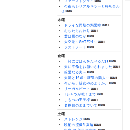
ファーストクライ
今夜もシリアルキラーと待ち合わ
せ
木曜
ドライな同期の溺愛癖
おちたらおわり
君は夏のなか
大空港～GATE24～
ラストノート
金曜
一緒にごはんをたべるだけ
夫に不倫をお願いされました
親愛なる夫へ
夫婦と16歳～狂気の隣人～
今から、親友やめようか。
リーガルビート
Tシャツが乾くまで
しもべの王子様
名探偵のままでいて
土曜
ストレンジ
晩酌の流儀5 夏編