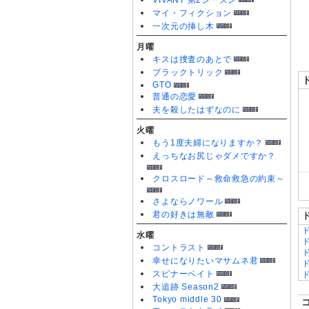
VIVANT 第2シーズン
0
マイ・フィクション
一次元の挿し木
月曜
キスは捜査のあとで
ブラックトリック
GTO
普通の恋愛
夫を殺したはずなのに
火曜
もう1度夫婦になりますか？
えっちなお尻じゃダメですか？
クロスロード～救命救急の約束～
さよならノワール
君の好きは無敵
水曜
コントラスト
幸せになりたいマサムネ君
スピナーベイト
大追跡 Season2
Tokyo middle 30