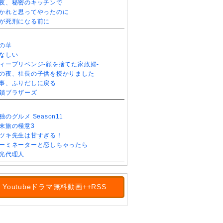
夜、秘密のキッチンで
かれと思ってやったのに
が死刑になる前に
の華
なしい
ィープリベンジ-顔を捨てた家政婦-
の夜、社長の子供を授かりました
事、ふりだしに戻る
鎖ブラザーズ
独のグルメ Season11
末旅の極意3
ツキ先生は甘すぎる！
ーミネーターと恋しちゃったら
光代理人
Youtubeドラマ無料動画++RSS