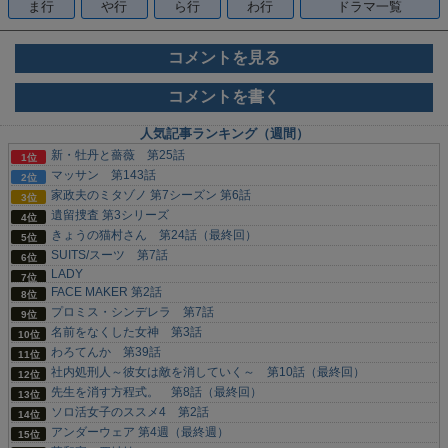
ま行
や行
ら行
わ行
ドラマ一覧
コメントを見る
コメントを書く
人気記事ランキング（週間）
新・牡丹と薔薇 第25話
マッサン 第143話
家政夫のミタゾノ 第7シーズン 第6話
遺留捜査 第3シリーズ
きょうの猫村さん 第24話（最終回）
SUITS/スーツ 第7話
LADY
FACE MAKER 第2話
プロミス・シンデレラ 第7話
名前をなくした女神 第3話
わろてんか 第39話
社内処刑人～彼女は敵を消していく～ 第10話（最終回）
先生を消す方程式。 第8話（最終回）
ソロ活女子のススメ4 第2話
アンダーウェア 第4週（最終週）