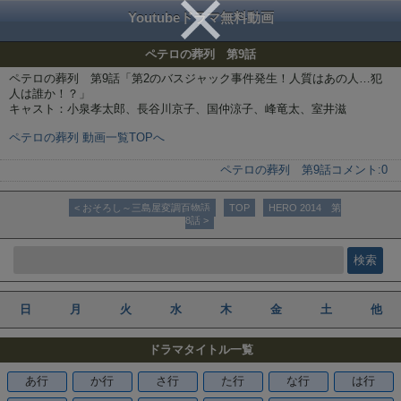
Youtubeドラマ無料動画
ペテロの葬列 第9話
ペテロの葬列 第9話「第2のバスジャック事件発生！人質はあの人…犯
人は誰か！？」
キャスト：小泉孝太郎、長谷川京子、国仲涼子、峰竜太、室井滋
ペテロの葬列 動画一覧TOPへ
ペテロの葬列 第9話
コメント:
0
< おそろし～三島屋変調百物語
TOP
HERO 2014 第
8話 >
日
月
火
水
木
金
土
他
ドラマタイトル一覧
あ行
か行
さ行
た行
な行
は行