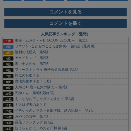
コメントを見る
コメントを書く
人気記事ランキング（週間）
絶狼＜ZERO＞ ～DRAGON BLOOD～ 第2話
リエゾン -こどものこころ診療所- 第8話（最終回）
勝利の法廷式 第5話
アカイリンゴ 第2話
黒い十人の女 第7話
ファーストクライ 母子救命救急班 第1話
監獄のお姫さま
魔法先生ネギま！ 13話
夫婦と16歳～狂気の隣人～ 第2話
死神くん 第9話(最終回)
えっちなお尻じゃダメですか？ 第4話
キスは捜査のあとで
イチケイのカラス～井出伊織、愛の記録～ 第2話
おやじの背中 第7話
霧尾ファンクラブ 第7話
波うららかに、めおと日和 第7話