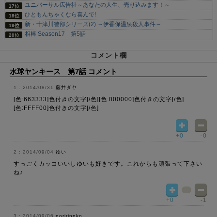
ユニバーサル広告社～あなたの人生、売り込みます！～
ひともんちゃくなら喜んで!
新・十津川警部シリーズ(2) ～伊香保温泉殺人事件～
相棒 Season17 第5話
コメント欄
水球ヤンキース 第7話 コメント
2014/08/31
藤井ダヤ
[色:663333]色付きの文字[/色][色:000000]色付きの文字[/色]
[色:FFFF00]色付きの文字[/色]
+0
-0
2014/09/04
ゆい
すっごくカッコいいしゆいも好きです。これからも頑張って下さい
ね♪
+0
-1
2014/09/06
noririnnko