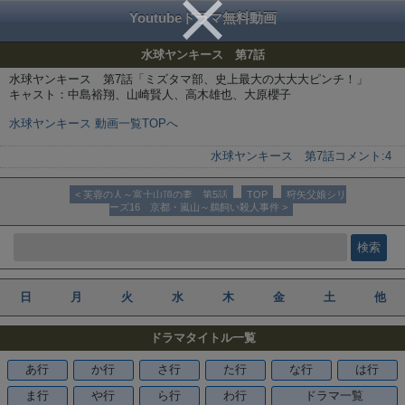
Youtubeドラマ無料動画
水球ヤンキース 第7話
水球ヤンキース 第7話「ミズタマ部、史上最大の大大大ピンチ！」
キャスト：中島裕翔、山崎賢人、高木雄也、大原櫻子
水球ヤンキース 動画一覧TOPへ
水球ヤンキース 第7話
コメント:
4
< 芙蓉の人～富士山頂の妻 第5話
TOP
狩矢父娘シリ
ーズ16 京都・嵐山～鵜飼い殺人事件 >
日
月
火
水
木
金
土
他
ドラマタイトル一覧
あ行
か行
さ行
た行
な行
は行
ま行
や行
ら行
わ行
ドラマ一覧