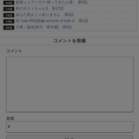
妖怪シェアハウス-帰ってきたん怪- 第9話
私のホストちゃんS 第17話
あなた犯人じゃありません 第6話
咲-Saki-阿知賀編 episode of side-A 第1話
大奥～誕生[有功・家光篇] 第9話
コメントを投稿
コメント
名前