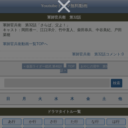
Youtubeドラマ無料動画
軍師官兵衛 第32話
軍師官兵衛 第32話「さらば、父よ！」
キャスト：岡田准一、江口洋介、竹中直人、柴田恭兵、中谷美紀、戸田
菜穂
軍師官兵衛動画一覧TOPへ
軍師官兵衛 第32話
コメント:
0
< 仮面ライダー鎧武 第40話
TOP
おやじの背中 第5
話 >
日
月
火
水
木
金
土
他
ドラマタイトル一覧
あ行
か行
さ行
た行
な行
は行