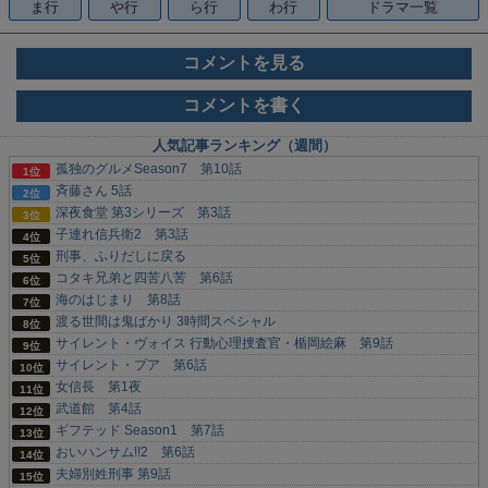
ま行
や行
ら行
わ行
ドラマ一覧
コメントを見る
コメントを書く
人気記事ランキング（週間）
孤独のグルメSeason7 第10話
斉藤さん 5話
深夜食堂 第3シリーズ 第3話
子連れ信兵衛2 第3話
刑事、ふりだしに戻る
コタキ兄弟と四苦八苦 第6話
海のはじまり 第8話
渡る世間は鬼ばかり 3時間スペシャル
サイレント・ヴォイス 行動心理捜査官・楯岡絵麻 第9話
サイレント・プア 第6話
女信長 第1夜
武道館 第4話
ギフテッド Season1 第7話
おいハンサム!!2 第6話
夫婦別姓刑事 第9話