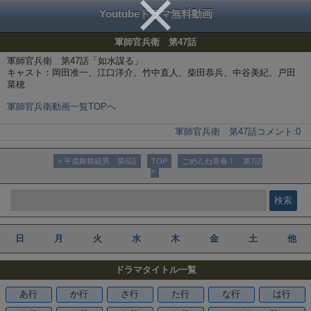
Youtubeドラマ無料動画
軍師官兵衛 第47話
軍師官兵衛 第47話「如水謀る」
キャスト：岡田准一、江口洋介、竹中直人、柴田恭兵、中谷美紀、戸田
菜穂
軍師官兵衛動画一覧TOPへ
軍師官兵衛 第47話
コメント:
0
< 平成舞祭組男 第6話
TOP
ごめんね青春！ 第7話
>
日
月
火
水
木
金
土
他
ドラマタイトル一覧
あ行
か行
さ行
た行
な行
は行