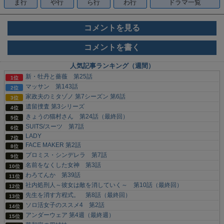
ま行
や行
ら行
わ行
ドラマ一覧
コメントを見る
コメントを書く
人気記事ランキング（週間）
新・牡丹と薔薇 第25話
マッサン 第143話
家政夫のミタゾノ 第7シーズン 第6話
遺留捜査 第3シリーズ
きょうの猫村さん 第24話（最終回）
SUITS/スーツ 第7話
LADY
FACE MAKER 第2話
プロミス・シンデレラ 第7話
名前をなくした女神 第3話
わろてんか 第39話
社内処刑人～彼女は敵を消していく～ 第10話（最終回）
先生を消す方程式。 第8話（最終回）
ソロ活女子のススメ4 第2話
アンダーウェア 第4週（最終週）