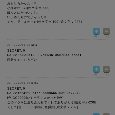
おもしろかったー!!
小梅かわいい[絵文字:v-238]
ほんとにかわいいし、
いい終わり方でよかった!!
てか、見てよかった[絵文字:v-409][絵文字:v-238]
+0
-0
2011/01/20
aika
SECRET: 0
PASS: 156d3a125032de63b1dfd6f8aa3acde1
西野キモいしうざい
+0
-0
2011/01/30
milky
SECRET: 0
PASS: f2249f95d1dd8bbd86b618df53d77919
[色:CC0000]いやー見てよかった[/色]
このドラマに巡り合わせてくれてありがとう[絵文字:v-238]
そして[色:FF0000]続編[/色]期待[絵文字:v-237]