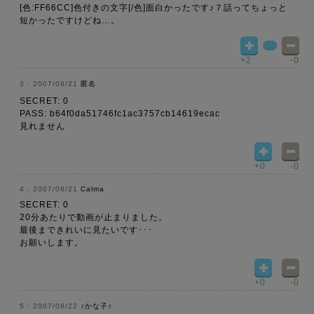
[色:FF66CC]色付きの文字[/色]面白かったです♪７話ってちょっと
短かったですけどね…。
+2
-0
2007/08/21
匿名
SECRET: 0
PASS: b64f0da51746fc1ac3757cb14619ecac
見れません
+0
-0
2007/08/21
Calma
SECRET: 0
20分あたりで動画が止まりました。
最後まできれいに見たいです･･･
お願いします。
+0
-0
2007/08/22
♪かな子♪