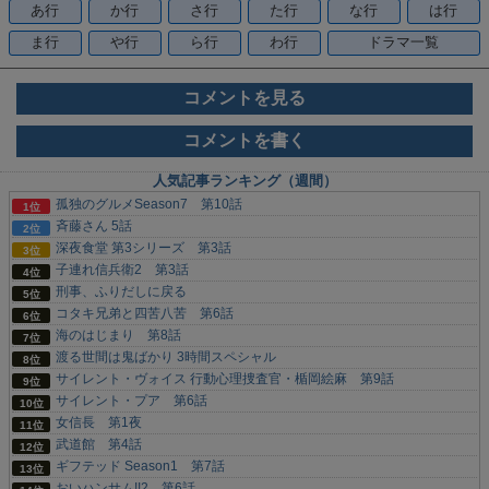
あ行
か行
さ行
た行
な行
は行
ま行
や行
ら行
わ行
ドラマ一覧
コメントを見る
コメントを書く
人気記事ランキング（週間）
孤独のグルメSeason7 第10話
斉藤さん 5話
深夜食堂 第3シリーズ 第3話
子連れ信兵衛2 第3話
刑事、ふりだしに戻る
コタキ兄弟と四苦八苦 第6話
海のはじまり 第8話
渡る世間は鬼ばかり 3時間スペシャル
サイレント・ヴォイス 行動心理捜査官・楯岡絵麻 第9話
サイレント・プア 第6話
女信長 第1夜
武道館 第4話
ギフテッド Season1 第7話
おいハンサム!!2 第6話