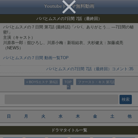
Youtubeドラマ無料動画
パパとムスメの7日間 7話（最終回）
パパとムスメの７日間 第7話 (最終話)「パパ、ありがとう… ―7日間の秘
密!」
主演（キャスト）
川原恭一郎：舘ひろし、川原小梅：新垣結衣、大杉健太：加藤成亮
（NEWS）
パパとムスメの７日間 動画一覧TOP
パパとムスメの7日間 7話（最終回）
コメント:
35
< BOYSエステ 第6話
TOP
ファースト・キス 第7話
>
日
月
火
水
木
金
土
他
ドラマタイトル一覧