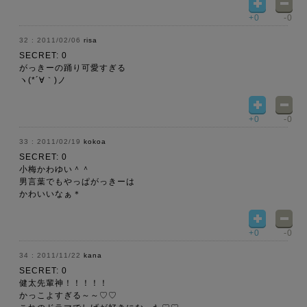
+0
-0
2011/02/06
risa
SECRET: 0
がっきーの踊り可愛すぎる
ヽ(*´∀｀)ノ
+0
-0
2011/02/19
kokoa
SECRET: 0
小梅かわゆい＾＾
男言葉でもやっぱがっきーは
かわいいなぁ＊
+0
-0
2011/11/22
kana
SECRET: 0
健太先輩神！！！！！
かっこよすぎる～～♡♡