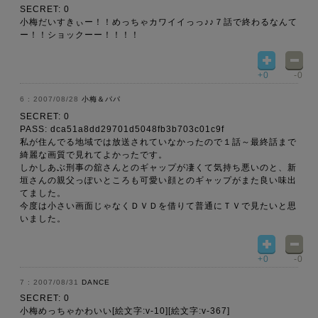
SECRET: 0
小梅だいすきぃー！！めっちゃカワイイっっ♪♪７話で終わるなんて
ー！！ショックーー！！！！
+0
-0
2007/08/28
小梅＆パパ
SECRET: 0
PASS: dca51a8dd29701d5048fb3b703c01c9f
私が住んでる地域では放送されていなかったので１話～最終話まで
綺麗な画質で見れてよかったです。
しかしあぶ刑事の舘さんとのギャップが凄くて気持ち悪いのと、新
垣さんの親父っぽいところも可愛い顔とのギャップがまた良い味出
てました。
今度は小さい画面じゃなくＤＶＤを借りて普通にＴＶで見たいと思
いました。
+0
-0
2007/08/31
DANCE
SECRET: 0
小梅めっちゃかわいい[絵文字:v-10][絵文字:v-367]