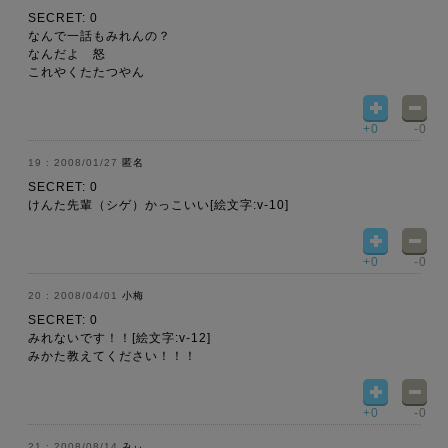
SECRET: 0
なんで一話もみれんの？
なんだよ 怒
これやくたたつやん
+0
-0
2008/01/27
匿名
SECRET: 0
けんた先輩（シゲ）かっこいい[絵文字:v-10]
+0
-0
2008/04/01
小梅
SECRET: 0
みれないです！！[絵文字:v-12]
みかた教えてください！！！
+0
-0
2008/08/14
みぃ。。。