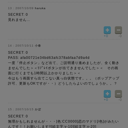
2007/10/09
haruka
SECRET: 0
見れません…
+0
-0
2007/10/11
小春
SECRET: 0
PASS: afa00721e34bd63afc378abfaa7d9a4d
一度「停止ボタン」など出て、ご説明通り進めましたが、全く動き
ませんでした＞＜ﾘﾌﾟﾚｲボタンが出てきませんでした＞＜ その画
面に行くまでも1時間以上かかりました＞＜
今はもう画面すら出てこない真っ白状態です。。。（ポップアップ
許可、更新もOKですが・・）どうしたらよいのでしょうか。。？
+0
-0
2007/10/15
かぼ
SECRET: 0
無理かもしれませんが・・・[色:CC0000]恋のマドリ[/色]がみたい
んです！！お願いします!![絵文字:v-10][絵文字:v-20]