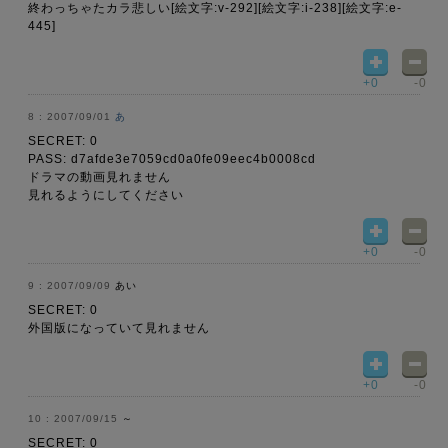
終わっちゃたカラ悲しい[絵文字:v-292][絵文字:i-238][絵文字:e-
445]
+0
-0
2007/09/01
あ
SECRET: 0
PASS: d7afde3e7059cd0a0fe09eec4b0008cd
ドラマの動画見れません
見れるようにしてください
+0
-0
2007/09/09
あい
SECRET: 0
外国版になっていて見れません
+0
-0
2007/09/15
～
SECRET: 0