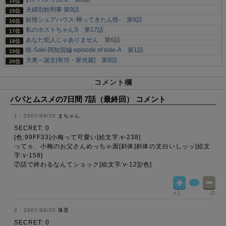
夫婦別姓刑事 第9話
妖怪シェアハウス-帰ってきたん怪- 第9話
私のホストちゃんS 第17話
あなた犯人じゃありません 第6話
咲-Saki-阿知賀編 episode of side-A 第1話
大奥～誕生[有功・家光篇] 第9話
コメント欄
パパとムスメの7日間 7話（最終回） コメント
2007/08/20
まちゃん
SECRET: 0
[色:99FF33]小梅って可愛い[絵文字:v-238]
ってヵ、小梅のお父さんめっちゃ面[斜体]斜体の文白いしッッ[絵文
字:v-158]
⑦話で終わるなんてショック[絵文字:v-12][/色]
+1
-0
2007/08/20
珠里
SECRET: 0