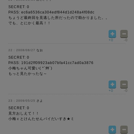
SECRET: 0
PASS: ec6a6536ca304edf844d1d248a4f08dc
ちょうど最終回を見逃した所だったので助かりました。。
でも、とにかく最高！！
+0
-0
2008/08/27
なお
SECRET: 0
PASS: 191d2ff09923ab07bfa41cc7ad0a3876
小梅ちゃん可愛い( *´艸`)
もっと見たかったな～
+0
-0
2009/05/25
さよ
SECRET: 0
見方おしえて！！
小梅ｃとけんたせんパイだいすき★ミ