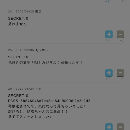
+0
-0
2009/06/28
匿名
SECRET: 0
見れません
+0
-0
2010/08/06
あべすぃ
SECRET: 0
色付きの文字[/色]ナカジマよく頑張ったぞ！
+0
-0
2010/08/24
さえ
SECRET: 0
PASS: 6b846046d7ca2ce64df6f006f2e3c2d3
再放送されてて、気になって見ちゃいました♪
舘ひろし、結衣ちゃん共に最高！！
見ててスカッとしました♪