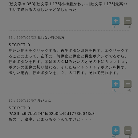
[絵文字:v-353][絵文字:i-175]小梅超かわぃ→[絵文字:i-175]最高↑↑
７話で終わるの悲しいヶど楽しかった
+0
-0
2007/09/23
見れない時の見方
SECRET: 0
見たい動画をクリックする。再生ボタン以外を押す。②クリックす
ることによって、左下に一時停止と停止と再生ボタンがでるから、
停止ボタンを押す。③韓国のＣＭみたいのとその下にＲｅｐｌａｙ
ボタンの画像に切り替わる。そしたらＲｅｐｌｅｙボタンを押す。
出ない場合、停止ボタンを、２、３回押す。それで見れます。
+0
-0
2007/10/07
愛ぴょん
SECRET: 0
PASS: c6f7bb1244fd02b0fc49d1773fe043c8
あのー、途中、とまっちゃうんですけど・・・
+0
-0