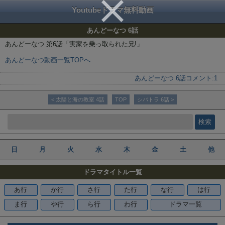
Youtubeドラマ無料動画
あんどーなつ 6話
あんどーなつ 第6話「実家を乗っ取られた兄!」
あんどーなつ動画一覧TOPへ
あんどーなつ 6話
コメント:
1
< 太陽と海の教室 4話
TOP
シバトラ 6話 >
日
月
火
水
木
金
土
他
ドラマタイトル一覧
あ行
か行
さ行
た行
な行
は行
ま行
や行
ら行
わ行
ドラマ一覧