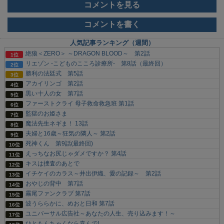
コメントを見る
コメントを書く
人気記事ランキング（週間）
絶狼＜ZERO＞ ～DRAGON BLOOD～ 第2話
リエゾン -こどものこころ診療所- 第8話（最終回）
勝利の法廷式 第5話
アカイリンゴ 第2話
黒い十人の女 第7話
ファーストクライ 母子救命救急班 第1話
監獄のお姫さま
魔法先生ネギま！ 13話
夫婦と16歳～狂気の隣人～ 第2話
死神くん 第9話(最終回)
えっちなお尻じゃダメですか？ 第4話
キスは捜査のあとで
イチケイのカラス～井出伊織、愛の記録～ 第2話
おやじの背中 第7話
霧尾ファンクラブ 第7話
波うららかに、めおと日和 第7話
ユニバーサル広告社～あなたの人生、売り込みます！～
ひともんちゃくなら喜んで!