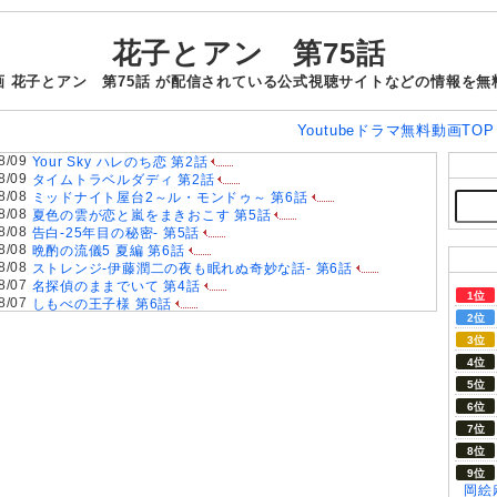
花子とアン 第75話
 花子とアン 第75話 が配信されている公式視聴サイトなどの情報を
Youtubeドラマ無料動画TO
8/09
Your Sky ハレのち恋 第2話
8/09
タイムトラベルダディ 第2話
8/08
ミッドナイト屋台2～ル・モンドゥ～ 第6話
8/08
夏色の雲が恋と嵐をまきおこす 第5話
8/08
告白-25年目の秘密- 第5話
8/08
晩酌の流儀5 夏編 第6話
8/08
ストレンジ-伊藤潤二の夜も眠れぬ奇妙な話- 第6話
8/07
名探偵のままでいて 第4話
8/07
しもべの王子様 第6話
8/07
Tシャツが乾くまで 第5話
8/07
リーガルビート-逆転の法廷- 第3話
8/07
今から、親友やめようか。 第7話(最終話)
8/07
夫婦と16歳～狂気の隣人～ 第6話
8/07
一緒にごはんをたべるだけ 第6話
8/07
親愛なる夫へ〜完璧な妻の嘘〜 第6話
8/07
夫に不倫をお願いされました 第5話
8/06
ラストノート 第5話
8/06
大空港～GATE24～ 第3話
8/06
君は夏のなか 第6話
岡絵