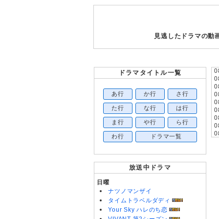
見逃したドラマの動画
0
ドラマタイトル一覧
0
0
あ行
か行
さ行
0
0
た行
な行
は行
0
0
ま行
や行
ら行
0
0
わ行
ドラマ一覧
0
0
0
0
放送中ドラマ
0
0
日曜
0
ナツノマンザイ
0
タイムトラベルダディ
0
Your Sky ハレのち恋
0