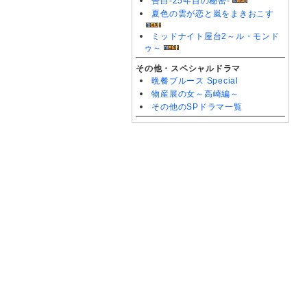
告白-25年目の秘密-
夏色の雲が恋と嵐をまきおこす
ミッドナイト屋台2～ル・モンド
ゥ～
その他・スペシャルドラマ
晩餐ブルース Special
物産展の女～高崎編～
その他のSPドラマ一覧