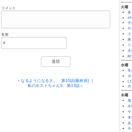
花子とアン 第120話
火曜
コメント
花子とアン 第119話
多
花子とアン 第105話
花子とアン 第96話
sh
花子とアン 第81話
犬
花子とアン 第80話
や
花子とアン 第78話
ス
名前
花子とアン 第77話
東
花子とアン 第69話
リ
花子とアン 第65話
花子とアン 第61話
夫
花子とアン 第51話
時
花子とアン 第46話
花子とアン 第38話
水曜
花子とアン 第37話
失
花子とアン 第36話
ボ
花子とアン 第33話
＜なるようになるさ。 第10話(最終回)
｜
L
花子とアン 第32話
私のホストちゃんS 第13話＞
月
花子とアン 第31話
花子とアン 第15話
木曜
花子とアン 第12話
鬼
水
サ
未
あ
今