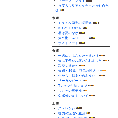
ファーストクライ
今夜もシリアルキラーと待ち合わ
せ
木曜
ドライな同期の溺愛癖
おちたらおわり
君は夏のなか
大空港～GATE24～
ラストノート
金曜
一緒にごはんをたべるだけ
夫に不倫をお願いされました
親愛なる夫へ
夫婦と16歳～狂気の隣人～
今から、親友やめようか。
リーガルビート
Tシャツが乾くまで
しもべの王子様
名探偵のままでいて
土曜
ストレンジ
晩酌の流儀5 夏編