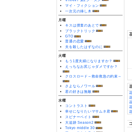
VIVANT 第2シーズン
0
マイ・フィクション
一次元の挿し木
月曜
キスは捜査のあとで
ブラックトリック
GTO
普通の恋愛
夫を殺したはずなのに
火曜
もう1度夫婦になりますか？
えっちなお尻じゃダメですか？
クロスロード～救命救急の約束～
さよならノワール
君の好きは無敵
水曜
コントラスト
幸せになりたいマサムネ君
スピナーベイト
大追跡 Season2
Tokyo middle 30