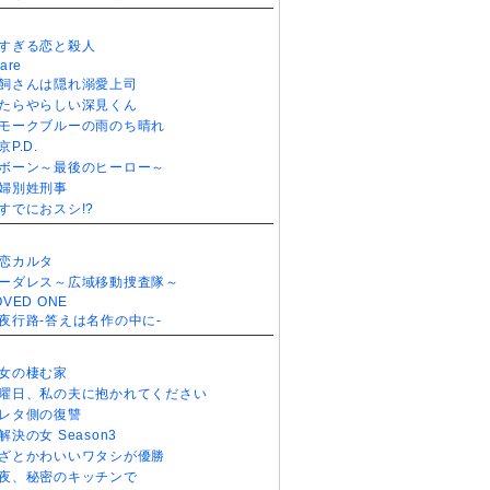
すぎる恋と殺人
are
飼さんは隠れ溺愛上司
たらやらしい深見くん
モークブルーの雨のち晴れ
京P.D.
ボーン～最後のヒーロー～
婦別姓刑事
すでにおスシ!?
恋カルタ
ーダレス～広域移動捜査隊～
OVED ONE
夜行路-答えは名作の中に-
女の棲む家
曜日、私の夫に抱かれてください
レタ側の復讐
解決の女 Season3
ざとかわいいワタシが優勝
夜、秘密のキッチンで