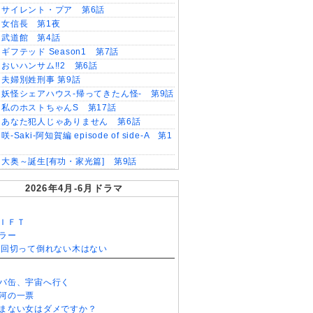
サイレント・プア 第6話
女信長 第1夜
武道館 第4話
ギフテッド Season1 第7話
おいハンサム!!2 第6話
夫婦別姓刑事 第9話
妖怪シェアハウス-帰ってきたん怪- 第9話
私のホストちゃんS 第17話
あなた犯人じゃありません 第6話
咲-Saki-阿知賀編 episode of side-A 第1
大奥～誕生[有功・家光篇] 第9話
2026年4月-6月ドラマ
ＩＦＴ
ラー
0回切って倒れない木はない
バ缶、宇宙へ行く
河の一票
まない女はダメですか？