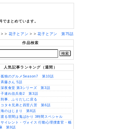
無料でまとめています。
P
> >
花子とアン
> >
花子とアン 第75話
作品検索
人気記事ランキング（週間）
孤独のグルメSeason7 第10話
斉藤さん 5話
深夜食堂 第3シリーズ 第3話
子連れ信兵衛2 第3話
刑事、ふりだしに戻る
コタキ兄弟と四苦八苦 第6話
海のはじまり 第8話
渡る世間は鬼ばかり 3時間スペシャル
サイレント・ヴォイス 行動心理捜査官・楯
麻 第9話