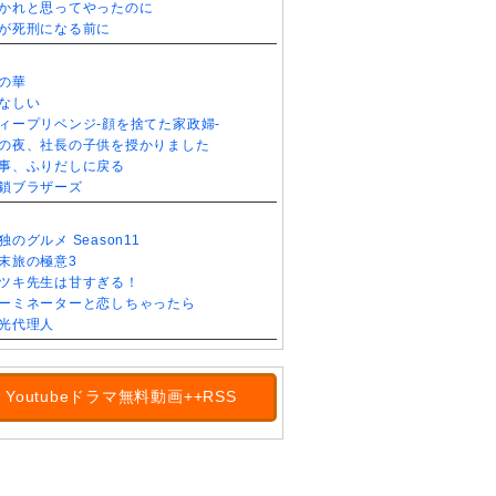
かれと思ってやったのに
が死刑になる前に
の華
なしい
ィープリベンジ-顔を捨てた家政婦-
の夜、社長の子供を授かりました
事、ふりだしに戻る
鎖ブラザーズ
独のグルメ Season11
末旅の極意3
ツキ先生は甘すぎる！
ーミネーターと恋しちゃったら
光代理人
Youtubeドラマ無料動画++RSS