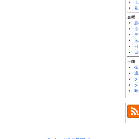
よ
君
金曜
惡
る
デ
あ
刑
田
土曜
孤
週
タ
タ
時