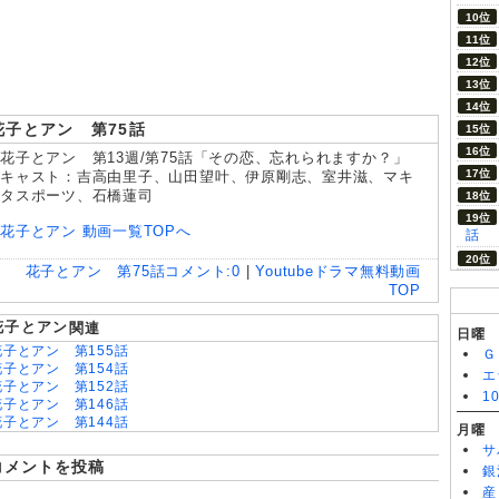
8/06
おちたらおわり 第6話
花子とアン 第75話
花子とアン 第13週/第75話「その恋、忘れられますか？」
キャスト：吉高由里子、山田望叶、伊原剛志、室井滋、マキ
タスポーツ、石橋蓮司
花子とアン 動画一覧TOPへ
話
花子とアン 第75話
コメント:
0
|
Youtubeドラマ無料動画
TOP
花子とアン
関連
日曜
花子とアン 第155話
Ｇ
花子とアン 第154話
エ
花子とアン 第152話
1
花子とアン 第146話
花子とアン 第144話
月曜
花子とアン 第141話
サ
花子とアン 第138話
コメントを投稿
銀
花子とアン 第130話
産
花子とアン 第126話