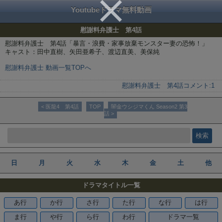
Youtubeドラマ無料動画
慰謝料弁護士 第4話
慰謝料弁護士 第4話「暴言・浪費・家事放棄モンスター妻の恐怖！」
キャスト：田中直樹、矢田亜希子、渡辺直美、美保純
慰謝料弁護士 動画一覧TOPへ
慰謝料弁護士 第4話
コメント:
1
< 医龍4 第4話
TOP
闇金ウシジマくん Season2 第3
話 >
日
月
火
水
木
金
土
他
ドラマタイトル一覧
あ行
か行
さ行
た行
な行
は行
ま行
や行
ら行
わ行
ドラマ一覧