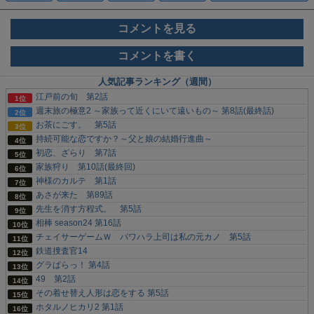
コメントを見る
コメントを書く
人気記事ランキング（週間）
江戸前の旬 第2話
週末旅の極意2 ～家族って近くにいて遠いもの～ 第8話(最終話)
お茶にごす。 第5話
持続可能な恋ですか？～父と娘の結婚行進曲～
初恋、ざらり 第7話
家族狩り 第10話(最終回)
神様のカルテ 第1話
あさが来た 第89話
先生を消す方程式。 第5話
相棒 season24 第16話
チェイサーゲームＷ パワハラ上司は私の元カノ 第5話
鉄道捜査官14
グラぱらっ！ 第4話
49 第2話
その着せ替え人形は恋をする 第5話
ホタルノヒカリ2 第1話