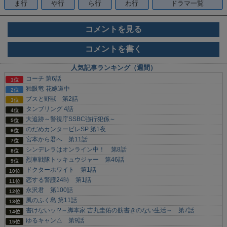
ま行
や行
ら行
わ行
ドラマ一覧
コメントを見る
コメントを書く
人気記事ランキング（週間）
コーチ 第6話
独眼竜 花嫁道中
ブスと野獣 第2話
タンブリング 4話
大追跡～警視庁SSBC強行犯係～
のだめカンタービレSP 第1夜
宮本から君へ 第11話
シンデレラはオンライン中！ 第8話
烈車戦隊トッキュウジャー 第46話
ドクターホワイト 第1話
恋する警護24時 第1話
永沢君 第100話
風のふく島 第11話
書けないッ!?～脚本家 吉丸圭佑の筋書きのない生活～ 第7話
ゆるキャン△ 第9話