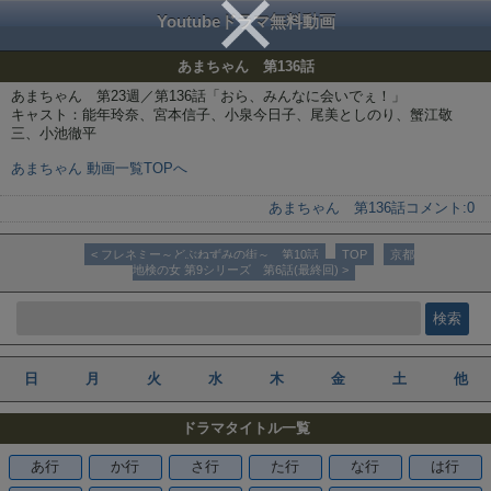
Youtubeドラマ無料動画
あまちゃん 第136話
あまちゃん 第23週／第136話「おら、みんなに会いでぇ！」
キャスト：能年玲奈、宮本信子、小泉今日子、尾美としのり、蟹江敬
三、小池徹平
あまちゃん 動画一覧TOPへ
あまちゃん 第136話
コメント:
0
< フレネミー～どぶねずみの街～ 第10話
TOP
京都
地検の女 第9シリーズ 第6話(最終回) >
日
月
火
水
木
金
土
他
ドラマタイトル一覧
あ行
か行
さ行
た行
な行
は行