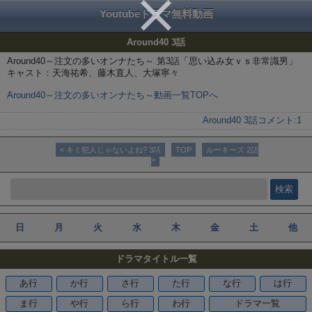
Youtubeドラマ無料動画
Around40 3話
Around40～注文の多いオンナたち～ 第3話「思い込み女ｖｓ非常識男」
キャスト：天海祐希、藤木直人、大塚寧々
Around40～注文の多いオンナたち～動画一覧TOPへ
Around40 3話
コメント:
1
< キミ犯人じゃないよね? 3話
TOP
ルーキーズ 2話
>
日
月
火
水
木
金
土
他
ドラマタイトル一覧
あ行
か行
さ行
た行
な行
は行
ま行
や行
ら行
わ行
ドラマ一覧