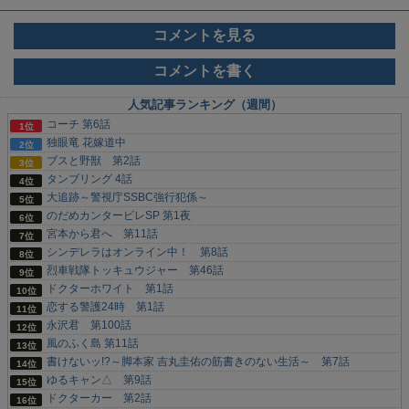
コメントを見る
コメントを書く
人気記事ランキング（週間）
コーチ 第6話
独眼竜 花嫁道中
ブスと野獣 第2話
タンブリング 4話
大追跡～警視庁SSBC強行犯係～
のだめカンタービレSP 第1夜
宮本から君へ 第11話
シンデレラはオンライン中！ 第8話
烈車戦隊トッキュウジャー 第46話
ドクターホワイト 第1話
恋する警護24時 第1話
永沢君 第100話
風のふく島 第11話
書けないッ!?～脚本家 吉丸圭佑の筋書きのない生活～ 第7話
ゆるキャン△ 第9話
ドクターカー 第2話