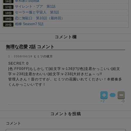
華和家の四姉妹
サイレント・プア 第1話
セーラー服と宇宙人 第3話
恋に無駄口 第10話（最終回）
相棒 Season7 5話
コメント欄
無理な恋愛 2話 コメント
2008/04/19
ヒミツの彼方
SECRET: 0
[色:FF00FF]もしかして[絵文字:v-136]!?[/色]圭君かっこいい[絵文
字:v-238]圭君かわいい[絵文字:v-238]大好きだぁ～っ!!
管理人さん！昔のですが、ヒミツの花園いれてください！本郷奏多
くんかっこいいです！
+2
-0
コメントを投稿
コメント