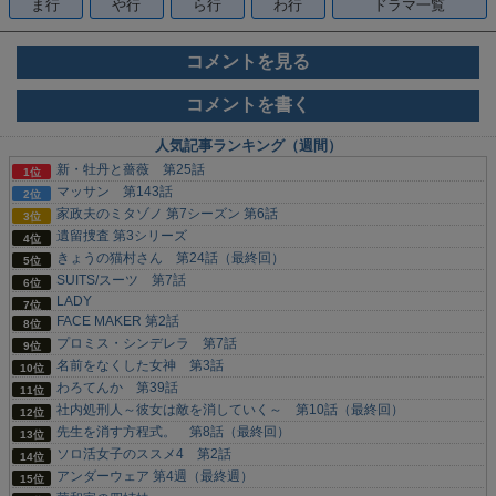
ま行
や行
ら行
わ行
ドラマ一覧
コメントを見る
コメントを書く
人気記事ランキング（週間）
新・牡丹と薔薇 第25話
マッサン 第143話
家政夫のミタゾノ 第7シーズン 第6話
遺留捜査 第3シリーズ
きょうの猫村さん 第24話（最終回）
SUITS/スーツ 第7話
LADY
FACE MAKER 第2話
プロミス・シンデレラ 第7話
名前をなくした女神 第3話
わろてんか 第39話
社内処刑人～彼女は敵を消していく～ 第10話（最終回）
先生を消す方程式。 第8話（最終回）
ソロ活女子のススメ4 第2話
アンダーウェア 第4週（最終週）