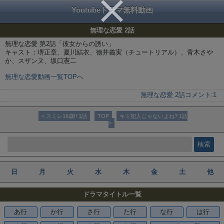
Youtubeドラマ無料動画
無理な恋愛 2話
無理な恋愛 第2話「彼女からの誘い」
キャスト：堺正章、夏川結衣、徳井義実（チュートリアル）、青木さや
か、スザンヌ、坂口憲二
無理な恋愛動画一覧TOPへ
無理な恋愛 2話
コメント:
1
< スミレ16歳!! 1話
TOP
キミ犯人じゃないよね? 1話
>
日
月
火
水
木
金
土
他
ドラマタイトル一覧
あ行
か行
さ行
た行
な行
は行