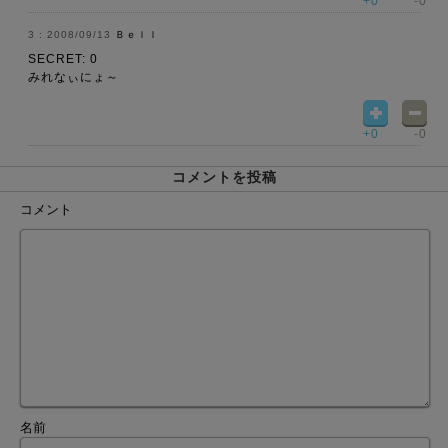
+0
-0
2008/09/13
Ｂｅｌｌ
SECRET: 0
みれなぃにょ～
+0
-0
コメントを投稿
コメント
名前