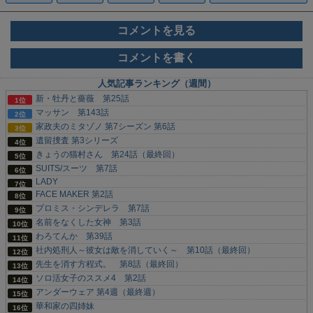
コメントを見る
コメントを書く
人気記事ランキング（週間）
新・牡丹と薔薇 第25話
マッサン 第143話
家政夫のミタゾノ 第7シーズン 第6話
遺留捜査 第3シリーズ
きょうの猫村さん 第24話（最終回）
SUITS/スーツ 第7話
LADY
FACE MAKER 第2話
プロミス・シンデレラ 第7話
名前をなくした女神 第3話
わろてんか 第39話
社内処刑人～彼女は敵を消していく～ 第10話（最終回）
先生を消す方程式。 第8話（最終回）
ソロ活女子のススメ4 第2話
アンダーウェア 第4週（最終週）
華和家の四姉妹