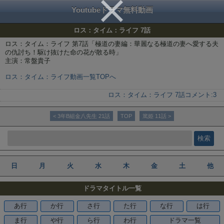
Youtubeドラマ無料動画
ロス：タイム：ライフ 7話
ロス：タイム：ライフ 第7話「極道の妻編：華麗なる極道の妻へ愛する夫
の仇討ち！駆け抜けた命の花が散る時」
主演：常盤貴子
ロス：タイム：ライフ動画一覧TOPへ
ロス：タイム：ライフ 7話
コメント:
3
< 3年B組金八先生 21話
TOP
篤姫 11話 >
日
月
火
水
木
金
土
他
ドラマタイトル一覧
あ行
か行
さ行
た行
な行
は行
ま行
や行
ら行
わ行
ドラマ一覧