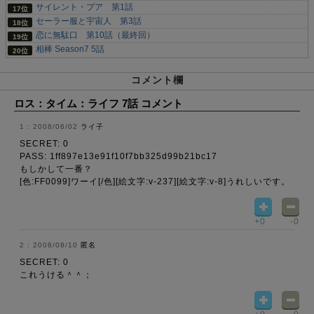
サイレント・プア 第1話
セーラー服と宇宙人 第3話
恋に無駄口 第10話（最終回）
相棒 Season7 5話
コメント欄
ロス：タイム：ライフ 7話 コメント
2008/06/02
ライ子
SECRET: 0
PASS: 1ff897e13e91f10f7bb325d99b21bc17
もしかして一番？
[色:FF0099]ワーイ[/色][絵文字:v-237][絵文字:v-8]うれしいです。
+0
-0
2008/08/10
匿名
SECRET: 0
これうける＾＾；