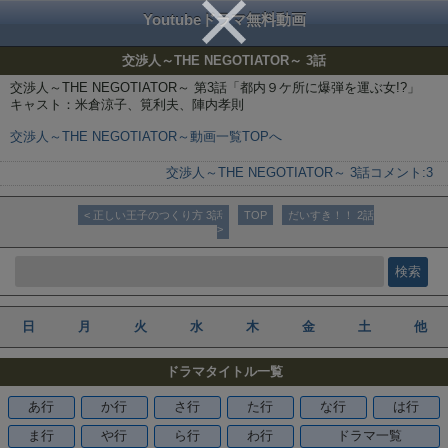
Youtubeドラマ無料動画
交渉人～THE NEGOTIATOR～ 3話
交渉人～THE NEGOTIATOR～ 第3話「都内９ケ所に爆弾を運ぶ女!?」
キャスト：米倉涼子、筧利夫、陣内孝則
交渉人～THE NEGOTIATOR～動画一覧TOPへ
交渉人～THE NEGOTIATOR～ 3話
コメント:
3
< 正しい王子のつくり方 3話
TOP
だいすき！！ 2話
>
日
月
火
水
木
金
土
他
ドラマタイトル一覧
あ行
か行
さ行
た行
な行
は行
ま行
や行
ら行
わ行
ドラマ一覧