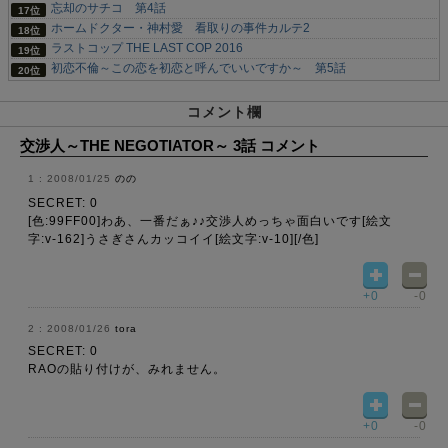
忘却のサチコ 第4話
ホームドクター・神村愛 看取りの事件カルテ2
ラストコップ THE LAST COP 2016
初恋不倫～この恋を初恋と呼んでいいですか～ 第5話
コメント欄
交渉人～THE NEGOTIATOR～ 3話 コメント
2008/01/25
のの
SECRET: 0
[色:99FF00]わあ、一番だぁ♪♪交渉人めっちゃ面白いです[絵文
字:v-162]うさぎさんカッコイイ[絵文字:v-10][/色]
+0
-0
2008/01/26
tora
SECRET: 0
RAOの貼り付けが、みれません。
+0
-0