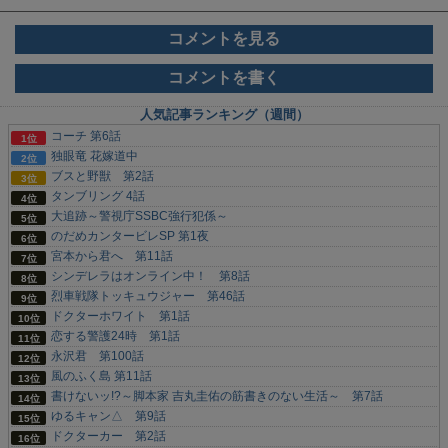
コメントを見る
コメントを書く
人気記事ランキング（週間）
コーチ 第6話
独眼竜 花嫁道中
ブスと野獣 第2話
タンブリング 4話
大追跡～警視庁SSBC強行犯係～
のだめカンタービレSP 第1夜
宮本から君へ 第11話
シンデレラはオンライン中！ 第8話
烈車戦隊トッキュウジャー 第46話
ドクターホワイト 第1話
恋する警護24時 第1話
永沢君 第100話
風のふく島 第11話
書けないッ!?～脚本家 吉丸圭佑の筋書きのない生活～ 第7話
ゆるキャン△ 第9話
ドクターカー 第2話