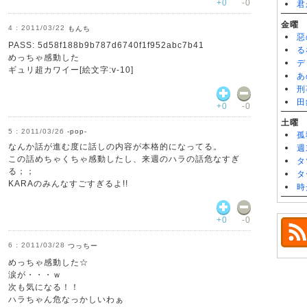
+0
-0
君
金曜
2011/03/22
もんち
惡
PASS: 5d58f188b9b787d6740f1f952abc7b41
る
めっちゃ感動した
デ
ギュリ超カワイー[絵文字:v-10]
あ
刑
田
+0
-0
土曜
2011/03/26
-pop-
孤
なんか話が進む度に話しの内容が本格的になってる。
週
この話めちゃくちゃ感動したし、来週のハラの話危なすぎ
タ
る；；
タ
KARAのみんなすごすぎるよ!!
時
+0
-0
2011/03/28
つっちー
めっちゃ感動した☆
涙が・・・ｗ
次も気になる！！
ハラちゃん危なっかしいわぁ