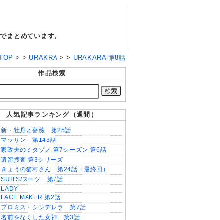
料でまとめています。
TOP
> >
URAKRA
> >
URAKARA 第8話
作品検索
人気記事ランキング（週間）
新・牡丹と薔薇 第25話
マッサン 第143話
家政夫のミタゾノ 第7シーズン 第6話
遺留捜査 第3シリーズ
きょうの猫村さん 第24話（最終回）
SUITS/スーツ 第7話
LADY
FACE MAKER 第2話
プロミス・シンデレラ 第7話
名前をなくした女神 第3話