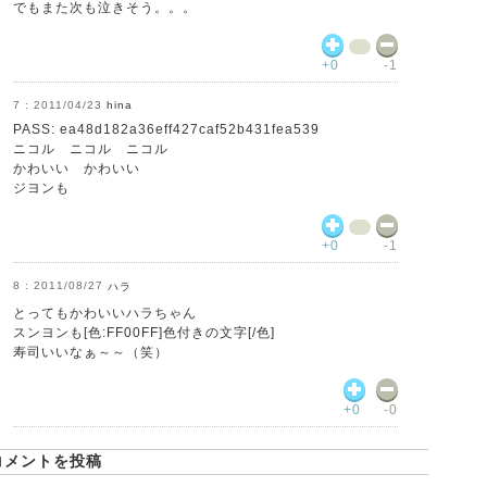
でもまた次も泣きそう。。。
+0
-1
2011/04/23
hina
PASS: ea48d182a36eff427caf52b431fea539
ニコル ニコル ニコル
かわいい かわいい
ジヨンも
+0
-1
2011/08/27
ハラ
とってもかわいいハラちゃん
スンヨンも[色:FF00FF]色付きの文字[/色]
寿司いいなぁ～～（笑）
+0
-0
コメントを投稿