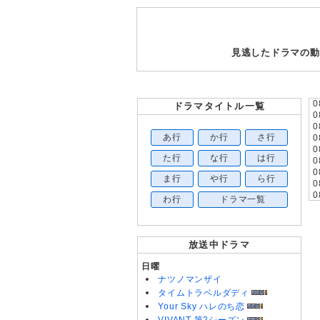
見逃したドラマの動
0
ドラマタイトル一覧
0
0
あ行
か行
さ行
0
0
た行
な行
は行
0
0
ま行
や行
ら行
0
0
わ行
ドラマ一覧
0
0
0
0
放送中ドラマ
0
0
日曜
0
ナツノマンザイ
0
タイムトラベルダディ
0
Your Sky ハレのち恋
0