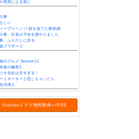
が死刑になる前に
の華
なしい
ィープリベンジ-顔を捨てた家政婦-
の夜、社長の子供を授かりました
事、ふりだしに戻る
鎖ブラザーズ
独のグルメ Season11
末旅の極意3
ツキ先生は甘すぎる！
ーミネーターと恋しちゃったら
光代理人
Youtubeドラマ無料動画++RSS