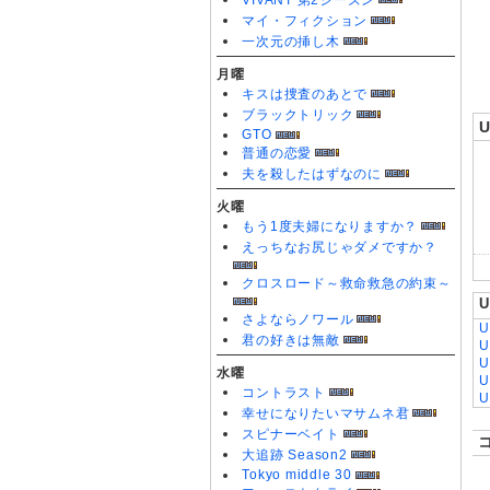
VIVANT 第2シーズン
0
マイ・フィクション
一次元の挿し木
月曜
キスは捜査のあとで
ブラックトリック
GTO
普通の恋愛
夫を殺したはずなのに
火曜
もう1度夫婦になりますか？
えっちなお尻じゃダメですか？
クロスロード～救命救急の約束～
さよならノワール
U
君の好きは無敵
U
U
水曜
U
コントラスト
U
幸せになりたいマサムネ君
U
スピナーベイト
U
U
大追跡 Season2
U
Tokyo middle 30
U