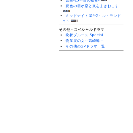
告白-25年目の秘密-
夏色の雲が恋と嵐をまきおこす
ミッドナイト屋台2～ル・モンド
ゥ～
その他・スペシャルドラマ
晩餐ブルース Special
物産展の女～高崎編～
その他のSPドラマ一覧