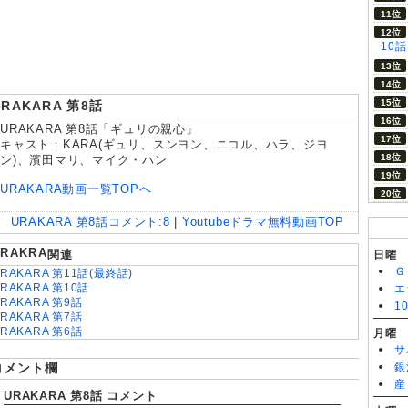
8/05
Tokyo middle 30 第3話
10
URAKARA 第8話
URAKARA 第8話「ギュリの親心」
キャスト：KARA(ギュリ、スンヨン、ニコル、ハラ、ジヨ
ン)、濱田マリ、マイク・ハン
URAKARA動画一覧TOPへ
URAKARA 第8話
コメント:
8
|
Youtubeドラマ無料動画TOP
URAKRA
関連
日曜
Ｇ
RAKARA 第11話(最終話)
RAKARA 第10話
エ
RAKARA 第9話
1
RAKARA 第7話
RAKARA 第6話
月曜
RAKARA 特別編
サ
RAKARA 第4話
コメント欄
銀
RAKARA 総集編
産
RAKARA 第3話
URAKARA 第8話 コメント
RAKARA 第2話