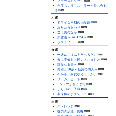
ファーストクライ
U
今夜もシリアルキラーと待ち合わ
U
せ
木曜
ドライな同期の溺愛癖
おちたらおわり
君は夏のなか
大空港～GATE24～
ラストノート
金曜
一緒にごはんをたべるだけ
夫に不倫をお願いされました
親愛なる夫へ
夫婦と16歳～狂気の隣人～
今から、親友やめようか。
リーガルビート
Tシャツが乾くまで
しもべの王子様
名探偵のままでいて
土曜
ストレンジ
晩酌の流儀5 夏編