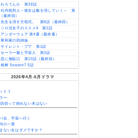
わろてんか 第39話
社内処刑人～彼女は敵を消していく～ 第
話（最終回）
先生を消す方程式。 第8話（最終回）
ソロ活女子のススメ4 第2話
アンダーウェア 第4週（最終週）
華和家の四姉妹
サイレント・プア 第1話
セーラー服と宇宙人 第3話
恋に無駄口 第10話（最終回）
相棒 Season7 5話
2026年4月-6月ドラマ
ＩＦＴ
ラー
0回切って倒れない木はない
バ缶、宇宙へ行く
河の一票
まない女はダメですか？