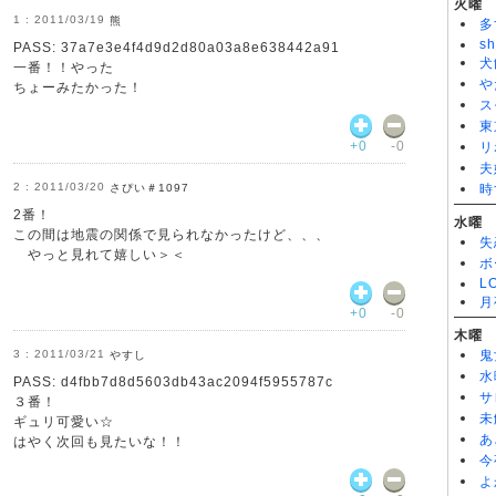
火曜
RAKARA
2011/03/19
熊
多
RAKARA 第1話
sh
PASS: 37a7e3e4f4d9d2d80a03a8e638442a91
犬
一番！！やった
や
ちょーみたかった！
ス
東
+0
-0
リ
夫
2011/03/20
さぴい＃1097
時
2番！
水曜
この間は地震の関係で見られなかったけど、、、
失
やっと見れて嬉しい＞＜
ボ
L
月
+0
-0
木曜
2011/03/21
鬼
やすし
水
PASS: d4fbb7d8d5603db43ac2094f5955787c
サ
３番！
未
ギュリ可愛い☆
あ
はやく次回も見たいな！！
今
よ