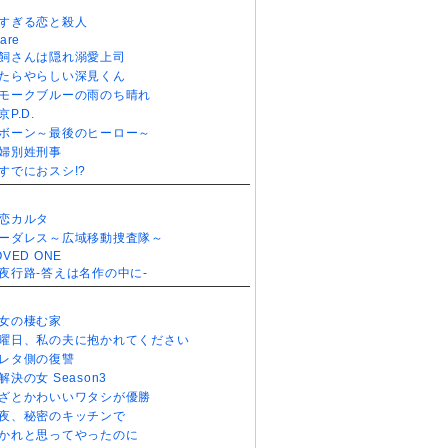
すぎる恋と殺人
are
飼さんは隠れ溺愛上司
たらやらしい深見くん
モークブルーの雨のち晴れ
京P.D.
ボーン～最後のヒーロー～
婦別姓刑事
すでにおスシ!?
恋カルタ
ーダレス～広域移動捜査隊～
OVED ONE
夜行路-答えは名作の中に-
女の棲む家
曜日、私の夫に抱かれてください
レタ側の復讐
解決の女 Season3
ざとかわいいワタシが優勝
夜、秘密のキッチンで
かれと思ってやったのに