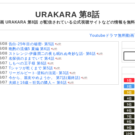
URAKARA 第8話
画 URAKARA 第8話 が配信されている公式視聴サイトなどの情報を無
Youtubeドラマ無料動画
8/08
告白-25年目の秘密- 第5話
8/08
晩酌の流儀5 夏編 第6話
8/08
ストレンジ-伊藤潤二の夜も眠れぬ奇妙な話- 第6話
8/07
名探偵のままでいて 第4話
8/07
しもべの王子様 第6話
8/07
Tシャツが乾くまで 第5話
8/07
リーガルビート-逆転の法廷- 第3話
8/07
今から、親友やめようか。 第7話(最終話)
8/07
夫婦と16歳～狂気の隣人～ 第6話
8/07
一緒にごはんをたべるだけ 第6話
8/07
親愛なる夫へ〜完璧な妻の嘘〜 第6話
8/07
夫に不倫をお願いされました 第5話
8/06
ラストノート 第5話
8/06
大空港～GATE24～ 第3話
8/06
君は夏のなか 第6話
8/06
おちたらおわり 第6話
8/06
ドライな同期の溺愛癖 第5話
8/05
今夜もシリアルキラーと待ち合わせ 第6話
8/05
ファーストクライ 母子救命救急班 第5話