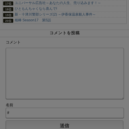
ユニバーサル広告社～あなたの人生、売り込みます！～
ひともんちゃくなら喜んで!
新・十津川警部シリーズ(2) ～伊香保温泉殺人事件～
相棒 Season17 第5話
コメントを投稿
コメント
名前