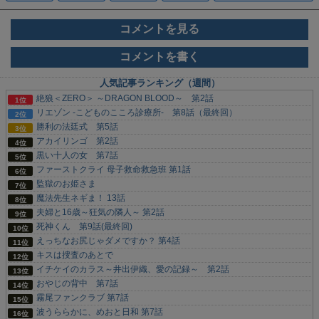
コメントを見る
コメントを書く
人気記事ランキング（週間）
絶狼＜ZERO＞ ～DRAGON BLOOD～ 第2話
リエゾン -こどものこころ診療所- 第8話（最終回）
勝利の法廷式 第5話
アカイリンゴ 第2話
黒い十人の女 第7話
ファーストクライ 母子救命救急班 第1話
監獄のお姫さま
魔法先生ネギま！ 13話
夫婦と16歳～狂気の隣人～ 第2話
死神くん 第9話(最終回)
えっちなお尻じゃダメですか？ 第4話
キスは捜査のあとで
イチケイのカラス～井出伊織、愛の記録～ 第2話
おやじの背中 第7話
霧尾ファンクラブ 第7話
波うららかに、めおと日和 第7話