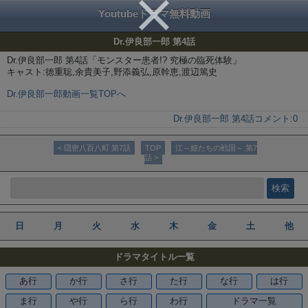
Youtubeドラマ無料動画
Dr.伊良部一郎 第4話
Dr.伊良部一郎 第4話「モンスター患者!? 究極の臨死体験」
キャスト:徳重聡,余貴美子,野添義弘,原幹恵,渡辺篤史
Dr.伊良部一郎動画一覧TOPへ
Dr.伊良部一郎 第4話
コメント:
0
< 隠密八百八町 第7話
TOP
江～姫たちの戦国～ 第7
話 >
日
月
火
水
木
金
土
他
ドラマタイトル一覧
あ行
か行
さ行
た行
な行
は行
ま行
や行
ら行
わ行
ドラマ一覧