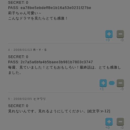
SECRET: 0
PASS: ea78be5ebdeff8e1b16a53e0231f27be
莉子ちゃん可愛い～
こんなドラマを見たらとても感激！
+0
-0
2008/01/13
R・Y・S
SECRET: 0
PASS: 2c7a5a6bfa4b5baee3b981b7803c3747
毎週、見ていました！とてもおもしろい！最終話は、とても感激し
ました。
+1
-0
2008/02/05
ヒマワリ
SECRET: 0
見れないんです。見れるようにしてください。[絵文字:v-12]
+0
-0