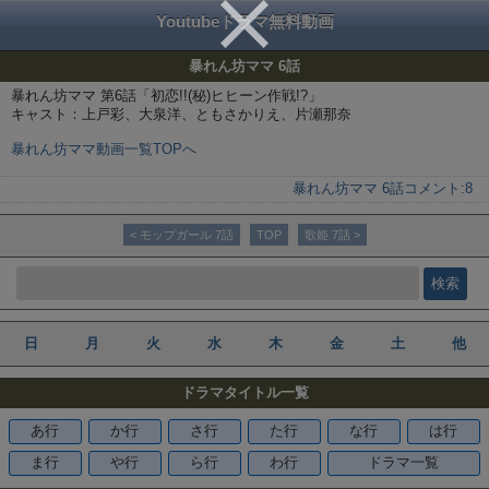
Youtubeドラマ無料動画
暴れん坊ママ 6話
暴れん坊ママ 第6話「初恋!!(秘)ヒヒーン作戦!?」
キャスト：上戸彩、大泉洋、ともさかりえ、片瀬那奈
暴れん坊ママ動画一覧TOPへ
暴れん坊ママ 6話
コメント:
8
< モップガール 7話
TOP
歌姫 7話 >
日
月
火
水
木
金
土
他
ドラマタイトル一覧
あ行
か行
さ行
た行
な行
は行
ま行
や行
ら行
わ行
ドラマ一覧