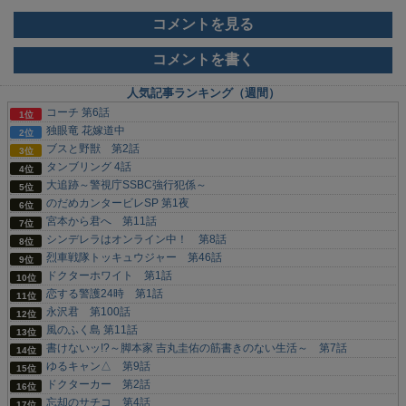
コメントを見る
コメントを書く
人気記事ランキング（週間）
コーチ 第6話
独眼竜 花嫁道中
ブスと野獣 第2話
タンブリング 4話
大追跡～警視庁SSBC強行犯係～
のだめカンタービレSP 第1夜
宮本から君へ 第11話
シンデレラはオンライン中！ 第8話
烈車戦隊トッキュウジャー 第46話
ドクターホワイト 第1話
恋する警護24時 第1話
永沢君 第100話
風のふく島 第11話
書けないッ!?～脚本家 吉丸圭佑の筋書きのない生活～ 第7話
ゆるキャン△ 第9話
ドクターカー 第2話
忘却のサチコ 第4話