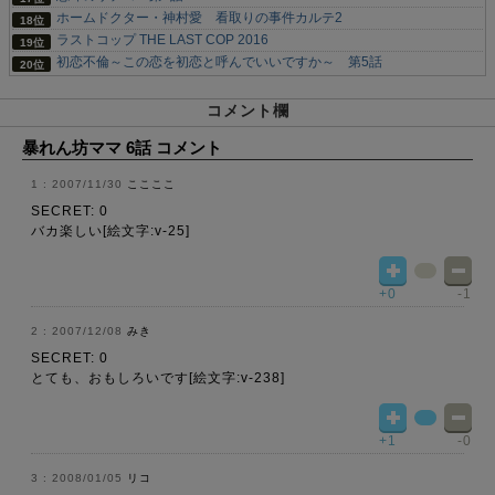
ホームドクター・神村愛 看取りの事件カルテ2
ラストコップ THE LAST COP 2016
初恋不倫～この恋を初恋と呼んでいいですか～ 第5話
コメント欄
暴れん坊ママ 6話 コメント
2007/11/30
ここここ
SECRET: 0
バカ楽しい[絵文字:v-25]
+0
-1
2007/12/08
みき
SECRET: 0
とても、おもしろいです[絵文字:v-238]
+1
-0
2008/01/05
リコ