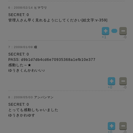
2008/02/14
ヒマワリ
SECRET: 0
管理人さん早く見れるようにしてください[絵文字:v-359]
+1
-0
2009/01/09
瞳
SECRET: 0
PASS: d9b1d7db4cd6e70935368a1efb10e377
感動した～★
ゆうきくんかわいい♪
+0
-0
2009/05/03
アンパンマン
SECRET: 0
とっても感動しちゃいました
ゆうきかわゆす
+0
-0