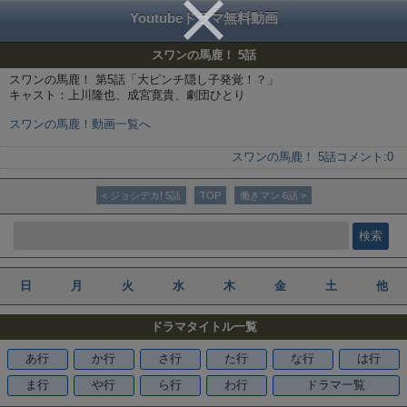
Youtubeドラマ無料動画
スワンの馬鹿！ 5話
スワンの馬鹿！ 第5話「大ピンチ隠し子発覚！？」
キャスト：上川隆也、成宮寛貴、劇団ひとり
スワンの馬鹿！動画一覧へ
スワンの馬鹿！ 5話
コメント:
0
< ジョシデカ! 5話
TOP
働きマン 6話 >
日
月
火
水
木
金
土
他
ドラマタイトル一覧
あ行
か行
さ行
た行
な行
は行
ま行
や行
ら行
わ行
ドラマ一覧