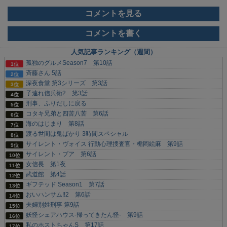
コメントを見る
コメントを書く
人気記事ランキング（週間）
孤独のグルメSeason7 第10話
斉藤さん 5話
深夜食堂 第3シリーズ 第3話
子連れ信兵衛2 第3話
刑事、ふりだしに戻る
コタキ兄弟と四苦八苦 第6話
海のはじまり 第8話
渡る世間は鬼ばかり 3時間スペシャル
サイレント・ヴォイス 行動心理捜査官・楯岡絵麻 第9話
サイレント・プア 第6話
女信長 第1夜
武道館 第4話
ギフテッド Season1 第7話
おいハンサム!!2 第6話
夫婦別姓刑事 第9話
妖怪シェアハウス-帰ってきたん怪- 第9話
私のホストちゃんS 第17話