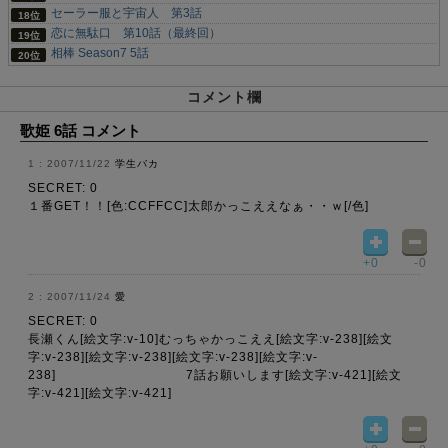
セーラー服と宇宙人 第3話
恋に無駄口 第10話（最終回）
相棒 Season7 5話
コメント欄
歌姫 6話 コメント
2007/11/22
学生バカ
SECRET: 0
１番GET！！[色:CCFFCC]太郎かっこええなぁ・・ｗ[/色]
+0
-0
2007/11/24
愛
SECRET: 0
長瀬くん[絵文字:v-10]むっちゃかっこええ[絵文字:v-238][絵文
字:v-238][絵文字:v-238][絵文字:v-238][絵文字:v-
238] 7話お願いします[絵文字:v-421][絵文
字:v-421][絵文字:v-421]