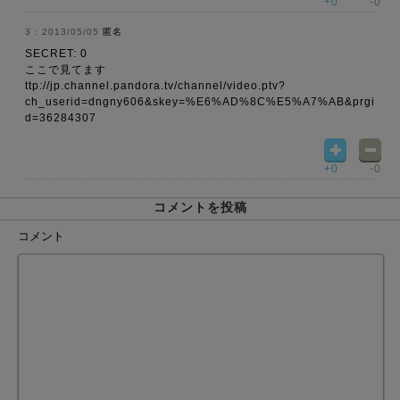
+0
-0
2013/05/05
匿名
SECRET: 0
ここで見てます
ttp://jp.channel.pandora.tv/channel/video.ptv?
ch_userid=dngny606&skey=%E6%AD%8C%E5%A7%AB&prgi
d=36284307
+0
-0
コメントを投稿
コメント