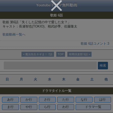
Youtubeドラマ無料動画
歌姫 6話
歌姫 第6話「失くした記憶の中で愛した女？」
キャスト：長瀬智也(TOKIO)、相武紗季、佐藤隆太
歌姫動画一覧へ
歌姫 6話
コメント:
3
< 魔法先生ネギま！ 7話
TOP
有閑倶楽部 5話 >
日
月
火
水
木
金
土
他
ドラマタイトル一覧
あ行
か行
さ行
た行
な行
は行
ま行
や行
ら行
わ行
ドラマ一覧