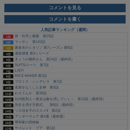
コメントを見る
コメントを書く
人気記事ランキング（週間）
新・牡丹と薔薇 第25話
マッサン 第143話
家政夫のミタゾノ 第7シーズン 第6話
遺留捜査 第3シリーズ
きょうの猫村さん 第24話（最終回）
SUITS/スーツ 第7話
LADY
FACE MAKER 第2話
プロミス・シンデレラ 第7話
名前をなくした女神 第3話
わろてんか 第39話
社内処刑人～彼女は敵を消していく～ 第10話（最終回）
先生を消す方程式。 第8話（最終回）
ソロ活女子のススメ4 第2話
アンダーウェア 第4週（最終週）
華和家の四姉妹
サイレント・プア 第1話