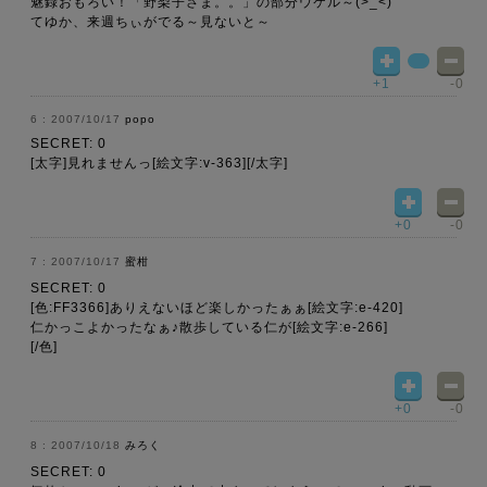
魅録おもろい！「野梨子さま。。」の部分ウケル～(>_<)
てゆか、来週ちぃがでる～見ないと～
+1
-0
2007/10/17
popo
SECRET: 0
[太字]見れませんっ[絵文字:v-363][/太字]
+0
-0
2007/10/17
蜜柑
SECRET: 0
[色:FF3366]ありえないほど楽しかったぁぁ[絵文字:e-420]
仁かっこよかったなぁ♪散歩している仁が[絵文字:e-266]
[/色]
+0
-0
2007/10/18
みろく
SECRET: 0