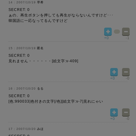
2007/10/19
早希
SECRET: 0
ぁの、再生ボタンを押しても再生がならないんですけど･･･
韓国語に一応なってるんですけど
+0
-1
2007/10/19
匿名
SECRET: 0
見れません・・・・・・[絵文字:v-409]
+0
-0
2007/10/20
るる
SECRET: 0
[色:990033]色付きの文字[/色][絵文字:v-7]見れにゃい
+0
-0
2007/10/20
みほ