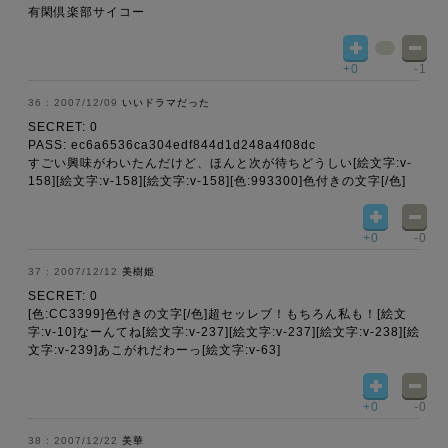
有閑倶楽部サイコー
+0
-1
2007/12/09
いいドラマだった
SECRET: 0
PASS: ec6a6536ca304edf844d1d248a4f08dc
すごい興味がわいたんだけど、ほんと次が待ちどうしい[絵文字:v-
158][絵文字:v-158][絵文字:v-158][色:993300]色付きの文字[/色]
+0
-0
2007/12/12
美樹姫
SECRET: 0
[色:CC3399]色付きの文字[/色]超セッレブ！もちろん私も！[絵文
字:v-10]なーんてね[絵文字:v-237][絵文字:v-237][絵文字:v-238][絵
文字:v-239]あこがれだわーっ[絵文字:v-63]
+0
-0
2007/12/22
美華