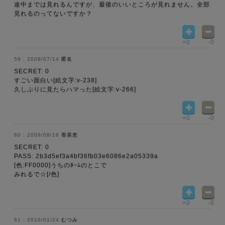
途中までは見れるんですが、最後のいいところが見れません。全部
見れるのってないですか？
+0
-0
2009/07/14
匿名
SECRET: 0
すごい面白い[絵文字:v-238]
久しぶりに見たらハマった[絵文字:v-266]
+0
-0
2009/08/16
香菜恵
SECRET: 0
PASS: 2b3d5ef3a4bf36fb03e6086e2a05339a
[色:FF0000]うちのﾎｰﾑのとこで
みれるで☆[/色]
+0
-0
2010/01/24
むつみ