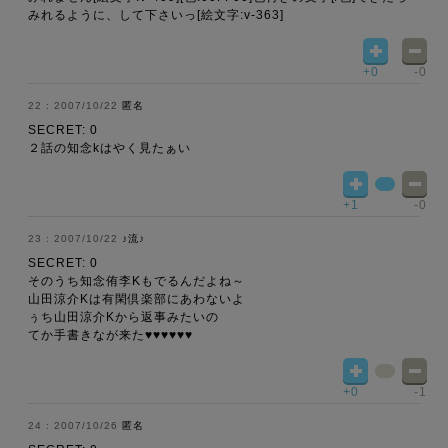
みれるように、して下さいっ[絵文字:v-363]
+0
-0
2007/10/22
匿名
SECRET: 0
２話の知念kはやく見たぁい
+1
-0
2007/10/22
♪流♪
SECRET: 0
そのうち知念侑李Kもでるんだよね～
山田涼介Kは有閑倶楽部にあわないよ
ぅち山田涼介Kから返事みたいの
てか手書きなが来た♥♥♥♥♥♥
+0
-1
2007/10/26
匿名