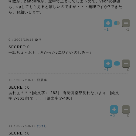
何故か、pandoraが、途中で止まってしまうので、veohの動画
も、upしてもらえると嬉しいのですが・・・無理ですか?できた
ら、お願いします。
+1
-1
2007/10/18
ゆり
SECRET: 0
一話ちょ～おもしろかった♪二話がたのしみ～♪
+1
-0
2007/10/18
亞芽李
SECRET: 0
あれぇ？？？[絵文字:e-263] 有閑倶楽部見れないよォ…[絵文
字:v-361]何で→→→[絵文字:v-406]
+0
-0
2007/10/18
たけし
SECRET: 0