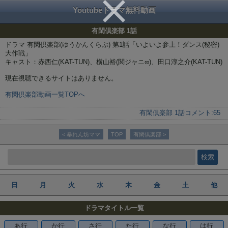
Youtubeドラマ無料動画
有閑倶楽部 1話
ドラマ 有閑倶楽部(ゆうかんくらぶ) 第1話「いよいよ参上！ダンス(秘密)
大作戦」
キャスト：赤西仁(KAT-TUN)、横山裕(関ジャニ∞)、田口淳之介(KAT-TUN)
現在視聴できるサイトはありません。
有閑倶楽部動画一覧TOPへ
有閑倶楽部 1話
コメント:
65
< 暴れん坊ママ
TOP
有閑倶楽部 >
日
月
火
水
木
金
土
他
ドラマタイトル一覧
あ行
か行
さ行
た行
な行
は行