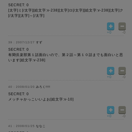
SECRET: 0
[太字]ミ[/太字][絵文字:v-238][太字]ロ[/太字][絵文字:v-238][太字]ク
[/太字][太字]～[/太字]
+0
-0
2007/12/27
すず
SECRET: 0
有閑倶楽部第１話面白いので、第２話～第１０話までも面白いと思
います[絵文字:v-238]
+0
-0
2008/01/20
みろく!!!!
SECRET: 0
メッチャかっこいいよお[絵文字:v-10]
+0
-0
2008/01/25
ななこ