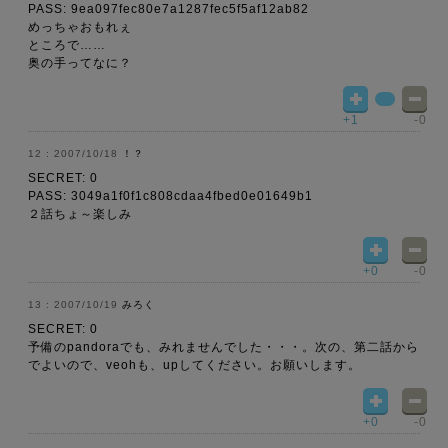
PASS: 9ea097fec80e7a1287fec5f5af12ab82
めっちゃおもれぇ
ところで……
奥の手ってなに？
+1
-0
2007/10/18
！？
SECRET: 0
PASS: 3049a1f0f1c808cdaa4fbed0e01649b1
２話ちょ～楽しみ
+0
-0
2007/10/19
みろく
SECRET: 0
予備のpandoraでも、みれませんでした・・・。次の、第二話から
でよいので、veohも、upしてください。お願いします。
+0
-0