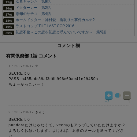
ゆるキャン△ 第9話
ドクターカー 第2話
忘却のサチコ 第4話
ホームドクター・神村愛 看取りの事件カルテ2
ラストコップ THE LAST COP 2016
初恋不倫～この恋を初恋と呼んでいいですか～ 第5話
コメント欄
有閑倶楽部 1話 コメント
2007/10/17
☆
SECRET: 0
PASS: a485adc89af3d6b996c60ae41e29450a
ちょーかっこいー！
+2
-1
2007/10/17
きゅう
SECRET: 0
pandoraだけじゃなくて、veohのもアップしていただけますか？
よろしくお願いします。よければ、返事のメールを送ってくださ
い。