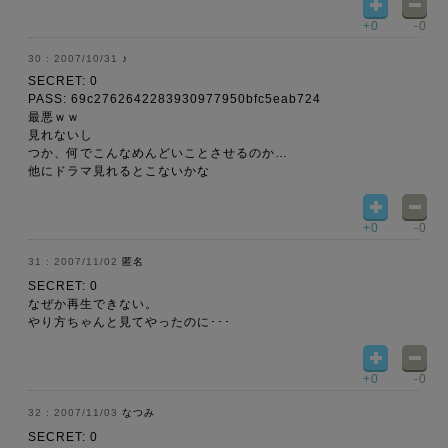
+0
-0
2007/10/31
♪
SECRET: 0
PASS: 69c2762642283930977950bfc5eab724
最悪ｗｗ
見れないし
つか、何でこんなめんどいことさせるのか…
他にドラマ見れるとこないかな
+0
-0
2007/11/02
匿名
SECRET: 0
なぜか再生できない。
やり方ちゃんと見てやったのに･･･
+0
-0
2007/11/03
なつみ
SECRET: 0