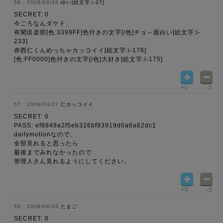
2009/03/26
ゆい[絵文字:i-27]
SECRET: 0
今ごろなんダケド、
有閑倶楽部[色:3399FF]色付きの文字[/色]チョ～面白い[絵文字:i-
233]
赤西仁くんめっちゃカッコイイ[絵文字:i-176]
[色:FF0000]色付きの文字[/色]大好き[絵文字:i-175]
+0
-0
2009/03/27
仁カッコイイ
SECRET: 0
PASS: ef8849a2f5eb326bf93919d0a6a62dc1
daiIymotionなので、
全部見れると思ったら
最後までみれなかったので
管理人さん見れるようにしてください。
+0
-0
2009/04/03
たまご
SECRET: 0