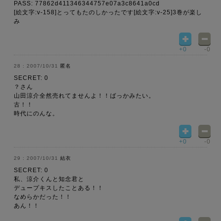
PASS: 77862d411346344757e07a3c8641a0cd
[絵文字:v-158]とってもたのしかったです[絵文字:v-25]3巻が楽し
み
+0
-0
2007/10/31
匿名
SECRET: 0
？さん
山田涼介全然売れてませんよ！！ばっかみたい。
古！！
時代にのんな。
+0
-0
2007/10/31
結衣
SECRET: 0
私、涼介くんと知念君と
デュープキスしたことある！！
なめらかだった！！
あん！！