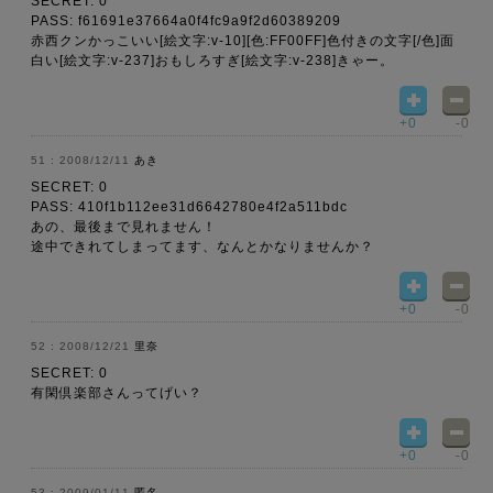
SECRET: 0
PASS: f61691e37664a0f4fc9a9f2d60389209
赤西クンかっこいい[絵文字:v-10][色:FF00FF]色付きの文字[/色]面
白い[絵文字:v-237]おもしろすぎ[絵文字:v-238]きゃー。
+0
-0
2008/12/11
あき
SECRET: 0
PASS: 410f1b112ee31d6642780e4f2a511bdc
あの、最後まで見れません！
途中できれてしまってます、なんとかなりませんか？
+0
-0
2008/12/21
里奈
SECRET: 0
有閑倶楽部さんってげい？
+0
-0
2009/01/11
匿名