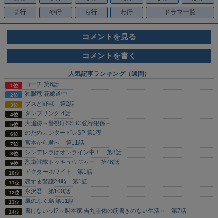
ま行
や行
ら行
わ行
ドラマ一覧
コメントを見る
コメントを書く
人気記事ランキング（週間）
コーチ 第6話
独眼竜 花嫁道中
ブスと野獣 第2話
タンブリング 4話
大追跡～警視庁SSBC強行犯係～
のだめカンタービレSP 第1夜
宮本から君へ 第11話
シンデレラはオンライン中！ 第8話
烈車戦隊トッキュウジャー 第46話
ドクターホワイト 第1話
恋する警護24時 第1話
永沢君 第100話
風のふく島 第11話
書けないッ!?～脚本家 吉丸圭佑の筋書きのない生活～ 第7話