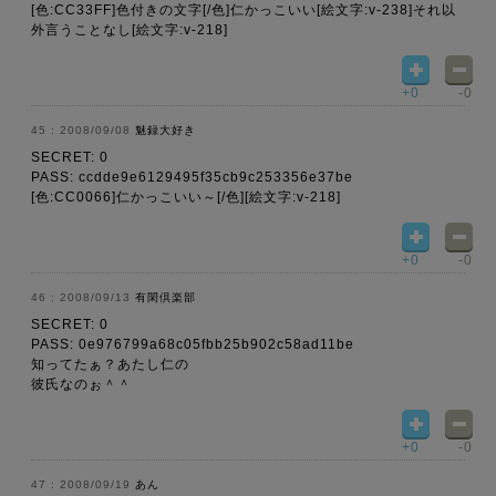
[色:CC33FF]色付きの文字[/色]仁かっこいい[絵文字:v-238]それ以
外言うことなし[絵文字:v-218]
+0
-0
2008/09/08
魅録大好き
SECRET: 0
PASS: ccdde9e6129495f35cb9c253356e37be
[色:CC0066]仁かっこいい～[/色][絵文字:v-218]
+0
-0
2008/09/13
有閑倶楽部
SECRET: 0
PASS: 0e976799a68c05fbb25b902c58ad11be
知ってたぁ？あたし仁の
彼氏なのぉ＾＾
+0
-0
2008/09/19
あん