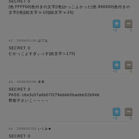
SECRET: 0
[色:FFFF00]色付きの文字[/色]かっこよかった[色:996600]色付きの
文字[/色][絵文字:v-10][絵文字:v-26]
+0
-0
2008/01/26
はてな
SECRET: 0
仁かっこよすぎぃっす[絵文字:i-175]
+0
-0
2008/03/08
未来
SECRET: 0
PASS: c6e3c07a6b07f279ebbb5badbb52b94b
野梨子さいこ～～～～
+0
-0
2008/07/20
いくみ★
SECRET: 0