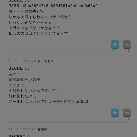
SECRET: 0
PASS: e3ba5934746c6354781a9ebcedfc68a9
お・・・奥の手???
しかも次回はちねんクンがでるから
ぜったいみなきゃ～ｗｗ
山田クンもでないかなぁ？？
私は大の山田クンファンでぇ～す！
+0
-0
2007/10/20
きーちあン
SECRET: 0
あのー
韓国語見たいのが
でてきて
全然見れないンんですけど;;
前わ見れたのに・・
どーすればいいンでしよーか?[絵文字:e-263]
+0
-0
2007/10/21
お嬢様
SECRET: 0