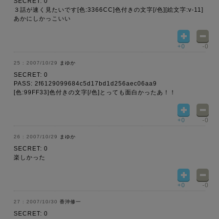
SECRET: 0
３話が速く見たいです[色:3366CC]色付きの文字[/色][絵文字:v-11]
あかにしかっこいい
+0
-0
2007/10/29
まゆか
SECRET: 0
PASS: 2f6129099684c5d17bd1d256aec06aa9
[色:99FF33]色付きの文字[/色]とっても面白かったあ！！
+0
-0
2007/10/29
まゆか
SECRET: 0
楽しかった
+0
-0
2007/10/30
香沖修一
SECRET: 0