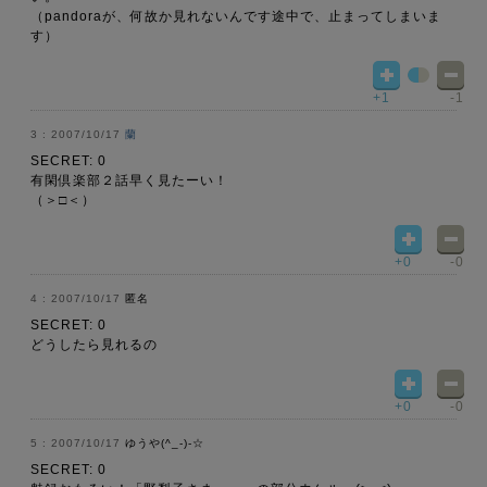
（pandoraが、何故か見れないんです途中で、止まってしまいま
す）
+1
-1
2007/10/17
蘭
SECRET: 0
有閑倶楽部２話早く見たーい！
（＞□＜）
+0
-0
2007/10/17
匿名
SECRET: 0
どうしたら見れるの
+0
-0
2007/10/17
ゆうや(^_-)-☆
SECRET: 0