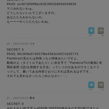
PASS: a1467d59ff9ec9281f602b8594049830
マジみれないわぁ。
どうしたらいいんでございますの。
あなたたちわからないの。
もーーーやくにたたないわね。
+0
-0
2007/10/22
リナ
SECRET: 0
PASS: 901909e57d557f8e4363e3457cb35773
Pandoraの見かたは特殊っちゃ特殊みたいですよ。
動画の上（タイトル下あたり）に赤文字で『PandoraTVの動画( 有
閑倶楽部 1話)を視聴する方法』っていうのがあるのでそこをクリ
ックして、書いてある内容どおりにすれば見れるはずです。
それでも見れなかったらごめんなさい･･･。
+0
-0
2007/10/22
匿名
SECRET: 0
みれません[絵文字:v-409][色:00FF00]色付きの文字[/色]できたら