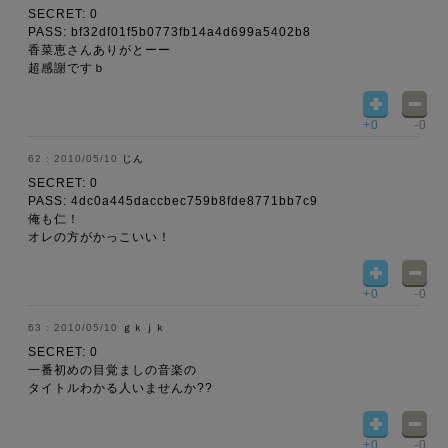
SECRET: 0
PASS: bf32df01f5b0773fb14a4d699a5402b8
香菜恵さんありがとーー
超感謝ですｂ
+0
-0
2010/05/10
じん
SECRET: 0
PASS: 4dc0a445daccbec759b8fde8771bb7c9
俺も仁！
オレの方がかっこいい！
+0
-0
2010/05/10
ｇｋｊｋ
SECRET: 0
一番初めの目覚ましの音楽の
タイトルわかる人いませんか??
+0
-0