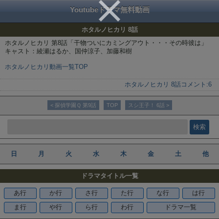
Youtubeドラマ無料動画
ホタルノヒカリ 8話
ホタルノヒカリ 第8話「干物ついにカミングアウト・・・その時彼は」
キャスト：綾瀬はるか、国仲涼子、加藤和樹
ホタルノヒカリ動画一覧TOP
ホタルノヒカリ 8話
コメント:
6
< 探偵学園Ｑ 第9話
TOP
スシ王子！ 6話 >
日
月
火
水
木
金
土
他
ドラマタイトル一覧
あ行
か行
さ行
た行
な行
は行
ま行
や行
ら行
わ行
ドラマ一覧