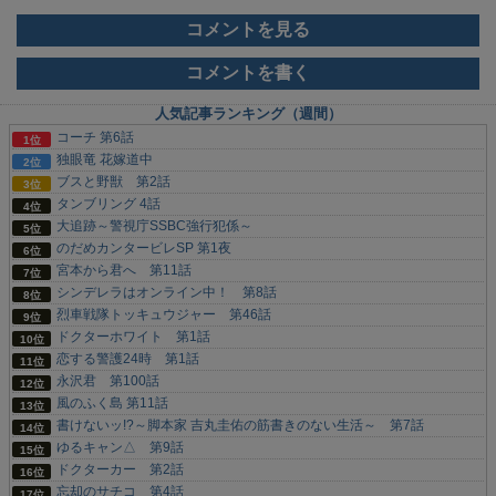
コメントを見る
コメントを書く
人気記事ランキング（週間）
コーチ 第6話
独眼竜 花嫁道中
ブスと野獣 第2話
タンブリング 4話
大追跡～警視庁SSBC強行犯係～
のだめカンタービレSP 第1夜
宮本から君へ 第11話
シンデレラはオンライン中！ 第8話
烈車戦隊トッキュウジャー 第46話
ドクターホワイト 第1話
恋する警護24時 第1話
永沢君 第100話
風のふく島 第11話
書けないッ!?～脚本家 吉丸圭佑の筋書きのない生活～ 第7話
ゆるキャン△ 第9話
ドクターカー 第2話
忘却のサチコ 第4話