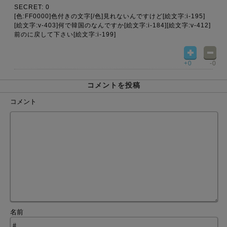
SECRET: 0
[色:FF0000]色付きの文字[/色]見れないんですけど[絵文字:i-195]
[絵文字:v-403]何で韓国のなんですか[絵文字:i-184][絵文字:v-412]
前のに戻して下さい[絵文字:i-199]
+0
-0
コメントを投稿
コメント
名前