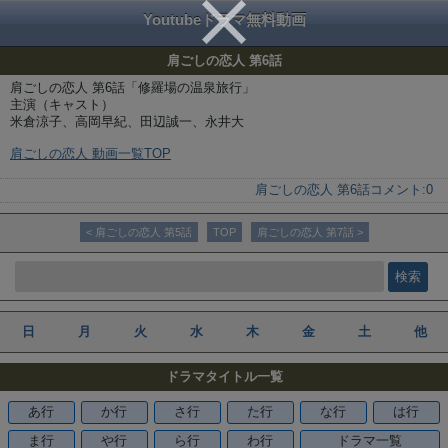
Youtubeドラマ無料動画
肩ごしの恋人 第6話
肩ごしの恋人 第6話「修羅場の温泉旅行」
主演（キャスト）
米倉涼子、高岡早紀、田辺誠一、永井大
肩ごしの恋人 動画一覧TOP
肩ごしの恋人 第6話
コメント:
0
< 肩ごしの恋人 第5話
TOP
肩ごしの恋人 第7話 >
日
月
火
水
木
金
土
他
ドラマタイトル一覧
あ行
か行
さ行
た行
な行
は行
ま行
や行
ら行
わ行
ドラマ一覧