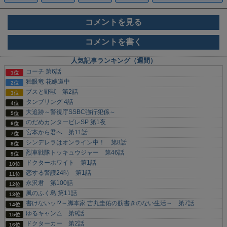
コメントを見る
コメントを書く
人気記事ランキング（週間）
コーチ 第6話
独眼竜 花嫁道中
ブスと野獣 第2話
タンブリング 4話
大追跡～警視庁SSBC強行犯係～
のだめカンタービレSP 第1夜
宮本から君へ 第11話
シンデレラはオンライン中！ 第8話
烈車戦隊トッキュウジャー 第46話
ドクターホワイト 第1話
恋する警護24時 第1話
永沢君 第100話
風のふく島 第11話
書けないッ!?～脚本家 吉丸圭佑の筋書きのない生活～ 第7話
ゆるキャン△ 第9話
ドクターカー 第2話