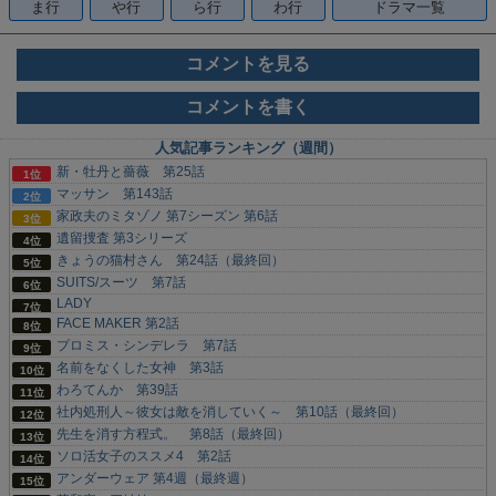
ま行
や行
ら行
わ行
ドラマ一覧
コメントを見る
コメントを書く
人気記事ランキング（週間）
新・牡丹と薔薇 第25話
マッサン 第143話
家政夫のミタゾノ 第7シーズン 第6話
遺留捜査 第3シリーズ
きょうの猫村さん 第24話（最終回）
SUITS/スーツ 第7話
LADY
FACE MAKER 第2話
プロミス・シンデレラ 第7話
名前をなくした女神 第3話
わろてんか 第39話
社内処刑人～彼女は敵を消していく～ 第10話（最終回）
先生を消す方程式。 第8話（最終回）
ソロ活女子のススメ4 第2話
アンダーウェア 第4週（最終週）