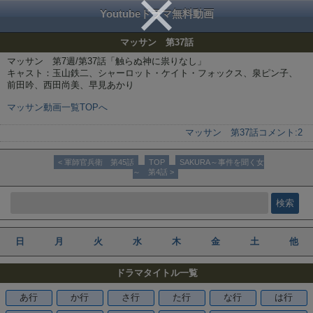
Youtubeドラマ無料動画
マッサン 第37話
マッサン 第7週/第37話「触らぬ神に祟りなし」
キャスト：玉山鉄二、シャーロット・ケイト・フォックス、泉ピン子、
前田吟、西田尚美、早見あかり
マッサン動画一覧TOPへ
マッサン 第37話
コメント:
2
< 軍師官兵衛 第45話
TOP
SAKURA～事件を聞く女
～ 第4話 >
日
月
火
水
木
金
土
他
ドラマタイトル一覧
あ行
か行
さ行
た行
な行
は行