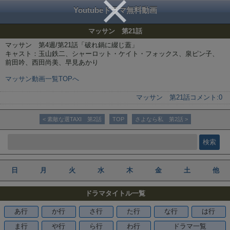
Youtubeドラマ無料動画
マッサン 第21話
マッサン 第4週/第21話「破れ鍋に綴じ蓋」
キャスト：玉山鉄二、シャーロット・ケイト・フォックス、泉ピン子、
前田吟、西田尚美、早見あかり
マッサン動画一覧TOPへ
マッサン 第21話
コメント:
0
< 素敵な選TAXI 第2話
TOP
さよなら私 第2話 >
日
月
火
水
木
金
土
他
ドラマタイトル一覧
あ行
か行
さ行
た行
な行
は行
ま行
や行
ら行
わ行
ドラマ一覧