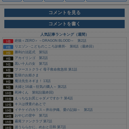
コメントを見る
コメントを書く
人気記事ランキング（週間）
絶狼＜ZERO＞ ～DRAGON BLOOD～ 第2話
リエゾン -こどものこころ診療所- 第8話（最終回）
勝利の法廷式 第5話
アカイリンゴ 第2話
黒い十人の女 第7話
ファーストクライ 母子救命救急班 第1話
監獄のお姫さま
魔法先生ネギま！ 13話
夫婦と16歳～狂気の隣人～ 第2話
死神くん 第9話(最終回)
えっちなお尻じゃダメですか？ 第4話
キスは捜査のあとで
イチケイのカラス～井出伊織、愛の記録～ 第2話
おやじの背中 第7話
霧尾ファンクラブ 第7話
波うららかに、めおと日和 第7話