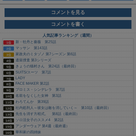
コメントを見る
コメントを書く
人気記事ランキング（週間）
新・牡丹と薔薇 第25話
マッサン 第143話
家政夫のミタゾノ 第7シーズン 第6話
遺留捜査 第3シリーズ
きょうの猫村さん 第24話（最終回）
SUITS/スーツ 第7話
LADY
FACE MAKER 第2話
プロミス・シンデレラ 第7話
名前をなくした女神 第3話
わろてんか 第39話
社内処刑人～彼女は敵を消していく～ 第10話（最終回）
先生を消す方程式。 第8話（最終回）
ソロ活女子のススメ4 第2話
アンダーウェア 第4週（最終週）
華和家の四姉妹