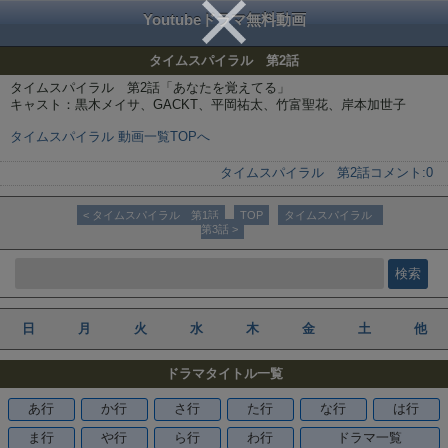
Youtubeドラマ無料動画
タイムスパイラル 第2話
タイムスパイラル 第2話「あなたを覚えてる」
キャスト：黒木メイサ、GACKT、平岡祐太、竹富聖花、岸本加世子
タイムスパイラル 動画一覧TOPへ
タイムスパイラル 第2話
コメント:
0
< タイムスパイラル 第1話
TOP
タイムスパイラル
第3話 >
日
月
火
水
木
金
土
他
ドラマタイトル一覧
あ行
か行
さ行
た行
な行
は行
ま行
や行
ら行
わ行
ドラマ一覧