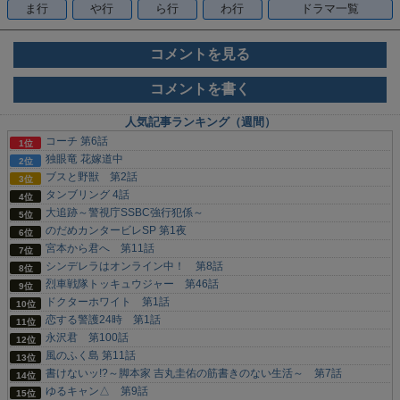
ま行
や行
ら行
わ行
ドラマ一覧
コメントを見る
コメントを書く
人気記事ランキング（週間）
コーチ 第6話
独眼竜 花嫁道中
ブスと野獣 第2話
タンブリング 4話
大追跡～警視庁SSBC強行犯係～
のだめカンタービレSP 第1夜
宮本から君へ 第11話
シンデレラはオンライン中！ 第8話
烈車戦隊トッキュウジャー 第46話
ドクターホワイト 第1話
恋する警護24時 第1話
永沢君 第100話
風のふく島 第11話
書けないッ!?～脚本家 吉丸圭佑の筋書きのない生活～ 第7話
ゆるキャン△ 第9話