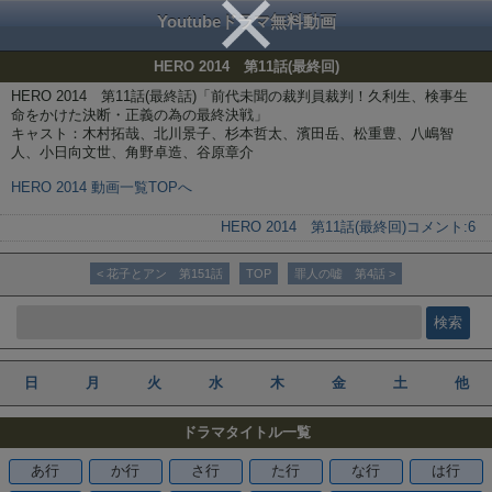
Youtubeドラマ無料動画
HERO 2014 第11話(最終回)
HERO 2014 第11話(最終話)「前代未聞の裁判員裁判！久利生、検事生
命をかけた決断・正義の為の最終決戦」
キャスト：木村拓哉、北川景子、杉本哲太、濱田岳、松重豊、八嶋智
人、小日向文世、角野卓造、谷原章介
HERO 2014 動画一覧TOPへ
HERO 2014 第11話(最終回)
コメント:
6
< 花子とアン 第151話
TOP
罪人の嘘 第4話 >
日
月
火
水
木
金
土
他
ドラマタイトル一覧
あ行
か行
さ行
た行
な行
は行