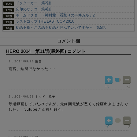
ドクターカー 第2話
忘却のサチコ 第4話
ホームドクター・神村愛 看取りの事件カルテ2
ラストコップ THE LAST COP 2016
初恋不倫～この恋を初恋と呼んでいいですか～ 第5話
コメント欄
HERO 2014 第11話(最終回) コメント
2014/09/23
匿名
雨宮、結局でなかった・・
+3
-1
2014/09/23
トッド 章子
毎週録画していたのですが、最終回電波が悪くて録画出来ませんで
した。 yutubeさん有り難う」
+0
-2