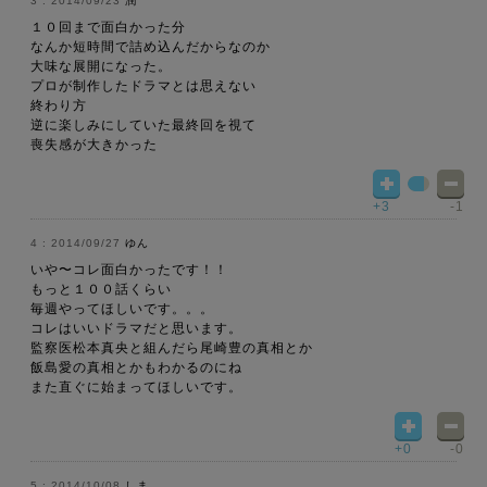
2014/09/23
潤
１０回まで面白かった分
なんか短時間で詰め込んだからなのか
大味な展開になった。
プロが制作したドラマとは思えない
終わり方
逆に楽しみにしていた最終回を視て
喪失感が大きかった
+3
-1
2014/09/27
ゆん
いや〜コレ面白かったです！！
もっと１００話くらい
毎週やってほしいです。。。
コレはいいドラマだと思います。
監察医松本真央と組んだら尾崎豊の真相とか
飯島愛の真相とかもわかるのにね
また直ぐに始まってほしいです。
+0
-0
2014/10/08
しま